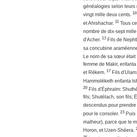
généalogies selon leurs 
10
vingt mille deux cents.
11
et Ahishachar.
Tous ce
nombre de dix-sept mille 
13
d'Acher.
Fils de Nephth
sa concubine araméenne;
Le nom de sa sœur était 
femme de Makir, enfanta u
17
et Rékem.
Fils d'Ulam
Hammoléketh enfanta Ish
20
Fils d'Éphraïm: Shuthél
fils; Shutélach, son fils
descendus pour prendre 
23
pour le consoler.
Puis 
malheur), parce que le m
Horon, et Uzen-Shéera.