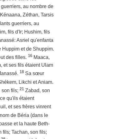
 guerriers, au nombre de
, Kénaana, Zéthan, Tarsis
lants guerriers, au
 fils d'Ir; Hushim, fils
anassé: Asriel qu'enfanta
e Huppim et de Shuppim.
16
t des filles.
Maaca,
, et ses fils étaient Ulam
18
e Manassé.
Sa sœur
 Shékem, Likchi et Aniam.
21
 son fils;
Zabad, son
ce qu'ils étaient
il, et ses frères vinrent
du nom de Béria (dans le
a basse et la haute Beth-
fils; Tachan, son fils;