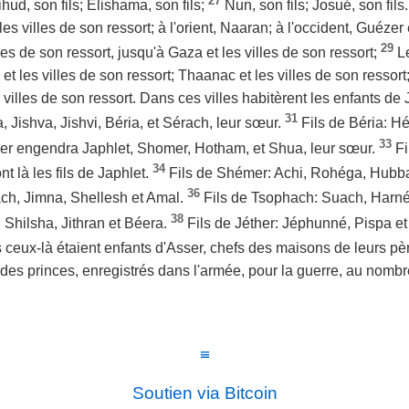
27
hud, son fils; Élishama, son fils;
Nun, son fils; Josué, son fils
 les villes de son ressort; à l'orient, Naaran; à l'occident, Guézer 
29
les de son ressort, jusqu'à Gaza et les villes de son ressort;
L
 les villes de son ressort; Thaanac et les villes de son ressort;
 villes de son ressort. Dans ces villes habitèrent les enfants de J
31
, Jishva, Jishvi, Béria, et Sérach, leur sœur.
Fils de Béria: Héb
33
er engendra Japhlet, Shomer, Hotham, et Shua, leur sœur.
Fi
34
t là les fils de Japhlet.
Fils de Shémer: Achi, Rohéga, Hubb
36
ch, Jimna, Shellesh et Amal.
Fils de Tsophach: Suach, Harnép
38
Shilsha, Jithran et Béera.
Fils de Jéther: Jéphunné, Pispa et
 ceux-là étaient enfants d'Asser, chefs des maisons de leurs p
s des princes, enregistrés dans l'armée, pour la guerre, au nombre
≡
Soutien via Bitcoin