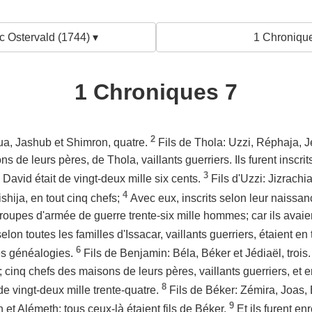
c Ostervald (1744) ▾
1 Chronique
1 Chroniques 7
2
Pua, Jashub et Shimron, quatre.
Fils de Thola: Uzzi, Réphaja, J
 de leurs pères, de Thola, vaillants guerriers. Ils furent inscri
3
David était de vingt-deux mille six cents.
Fils d'Uzzi: Jizrachia
4
shija, en tout cinq chefs;
Avec eux, inscrits selon leur naissa
en troupes d'armée de guerre trente-six mille hommes; car ils av
selon toutes les familles d'Issacar, vaillants guerriers, étaient en
6
les généalogies.
Fils de Benjamin: Béla, Béker et Jédiaël, trois
i; cinq chefs des maisons de leurs pères, vaillants guerriers, et 
8
 vingt-deux mille trente-quatre.
Fils de Béker: Zémira, Joas, 
9
 et Alémeth; tous ceux-là étaient fils de Béker.
Et ils furent en