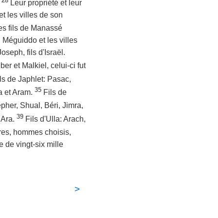
28
.
Leur propriété et leur
et les villes de son
es fils de Manassé
 Méguiddo et les villes
oseph, fils d'Israël.
er et Malkiel, celui-ci fut
ls de Japhlet: Pasac,
35
a et Aram.
Fils de
her, Shual, Béri, Jimra,
39
 Ara.
Fils d'Ulla: Arach,
ères, hommes choisis,
 de vingt-six mille
>