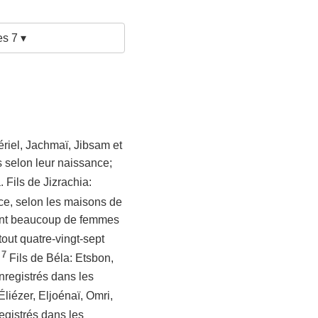
s 7 ▾
ériel, Jachmaï, Jibsam et
ts selon leur naissance;
. Fils de Jizrachia:
nce, selon les maisons de
aient beaucoup de femmes
 tout quatre-vingt-sept
7
.
Fils de Béla: Etsbon,
enregistrés dans les
Éliézer, Eljoénaï, Omri,
registrés dans les