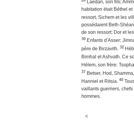
26
Laedan, son fils; Ammi
habitation était Béthel et
ressort, Sichem et les vil
possédaient Beth-Shéan et
de son ressort; Dor et les
30
Enfants d'Asser: Jimna
32
père de Birzavith.
Héb
Bimhal et Ashvath. Ce son
Hélem, son frère: Tsopha
37
Betser, Hod, Shamma, 
40
Hanniel et Ritsia.
Tous
vaillants guerriers, chef
hommes.
<