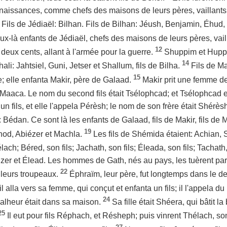
naissances, comme chefs des maisons de leurs pères, vaillants
Fils de Jédiaël: Bilhan. Fils de Bilhan: Jéush, Benjamin, Éhud
ux-là enfants de Jédiaël, chefs des maisons de leurs pères, vail
12
deux cents, allant à l'armée pour la guerre.
Shuppim et Huppim,
14
ali: Jahtsiel, Guni, Jetser et Shallum, fils de Bilha.
Fils de M
15
 elle enfanta Makir, père de Galaad.
Makir prit une femme d
Maaca. Le nom du second fils était Tsélophcad; et Tsélophcad eu
n fils, et elle l'appela Pérèsh; le nom de son frère était Shérèsh
: Bédan. Ce sont là les enfants de Galaad, fils de Makir, fils d
19
od, Abiézer et Machla.
Les fils de Shémida étaient: Achian,
ach; Béred, son fils; Jachath, son fils; Éleada, son fils; Tachath,
; Ézer et Élead. Les hommes de Gath, nés au pays, les tuèrent par
22
leurs troupeaux.
Éphraïm, leur père, fut longtemps dans le deu
il alla vers sa femme, qui conçut et enfanta un fils; il l'appela 
24
alheur était dans sa maison.
Sa fille était Shéera, qui bâtit l
25
Il eut pour fils Réphach, et Résheph; puis vinrent Thélach, son 