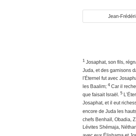
Jean-Frédéri
1
Josaphat, son fils, régna
Juda, et des garnisons da
l'Éternel fut avec Josapha
4
les Baalim;
Car il rech
5
que faisait Israël.
L'Éte
Josaphat, et il eut riche
encore de Juda les haut
chefs Benhaïl, Obadia, Z
Lévites Shémaja, Néthani
avec eux Élishama et Jor