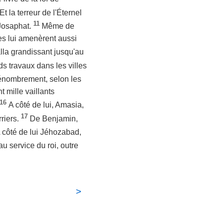
Et la terreur de l'Éternel
11
 Josaphat.
Même de
bes lui amenèrent aussi
lla grandissant jusqu'au
nds travaux dans les villes
dénombrement, selon les
t mille vaillants
16
A côté de lui, Amasia,
17
rriers.
De Benjamin,
 côté de lui Jéhozabad,
au service du roi, outre
>