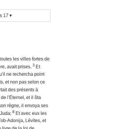
s 17 ▾
toutes les villes fortes de
3
re, avait prises.
Et
u'il ne rechercha point
s, et non pas selon ce
tait des présents à
e l'Éternel, et il ôta
son règne, il envoya ses
8
 Juda;
Et avec eux les
ob-Adonija, Lévites, et
livre de la loi de