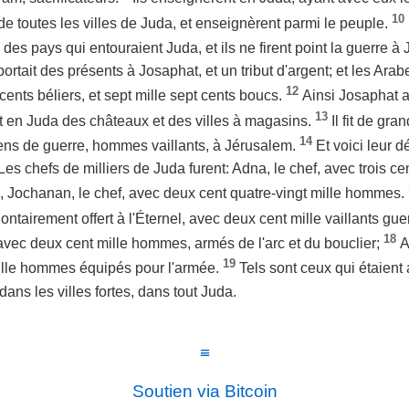
10
our de toutes les villes de Juda, et enseignèrent parmi le peuple.
 des pays qui entouraient Juda, et ils ne firent point la guerre à
portait des présents à Josaphat, et un tribut d'argent; et les Ara
12
 cents béliers, et sept mille sept cents boucs.
Ainsi Josaphat a
13
tit en Juda des châteaux et des villes à magasins.
Il fit de gra
14
 gens de guerre, hommes vaillants, à Jérusalem.
Et voici leur 
es chefs de milliers de Juda furent: Adna, le chef, avec trois cen
i, Jochanan, le chef, avec deux cent quatre-vingt mille hommes.
volontairement offert à l'Éternel, avec deux cent mille vaillants gue
18
, avec deux cent mille hommes, armés de l'arc et du bouclier;
A
19
mille hommes équipés pour l'armée.
Tels sont ceux qui étaient 
dans les villes fortes, dans tout Juda.
≡
Soutien via Bitcoin