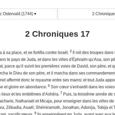
c Ostervald (1744) ▾
2 Chronique
2 Chroniques 17
2
 à sa place, et se fortifia contre Israël.
Il mit des troupes dans 
ns le pays de Juda, et dans les villes d'Éphraïm qu'Asa, son pè
t, parce qu'il suivit les premières voies de David, son père, et q
ercha le Dieu de son père, et il marcha dans ses commandement
rnel affermit donc le royaume entre ses mains; et tout Juda appor
6
sse et gloire en abondance.
Son cœur s'enhardit dans les voies d
7
s lieux et les emblèmes d'Ashéra.
Puis, la troisième année de 
acharie, Nathanaël et Micaja, pour enseigner dans les villes de
a, Zébadia, Asaël, Shémiramoth, Jonathan, Adonija, Tobija et T
9
am, sacrificateurs.
Ils enseignèrent en Juda, ayant avec eux le 