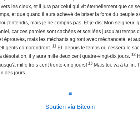
vers les cieux, et il jura par celui qui vit éternellement que ce 
emps, et que quand il aura achevé de briser la force du peuple s
oi j'entendis, mais je ne compris pas. Et je dis: Mon seigneur, q
 Daniel, car ces paroles sont cachées et scellées jusqu'au temps de
s et éprouvés, mais les méchants agiront avec méchanceté, et 
11
elligents comprendront.
Et, depuis le temps où cessera le sacr
12
a désolation, il y aura mille deux cent quatre-vingt-dix jours.
H
13
 jusqu'à mille trois cent trente-cinq jours!
Mais toi, va à ta fin.
in des jours.
≡
Soutien via Bitcoin