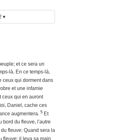
2 ▾
peuple; et ce sera un
emps-là. En ce temps-là,
de ceux qui dorment dans
probre et une infamie
t ceux qui en auront
toi, Daniel, cache ces
5
issance augmentera.
Et
 bord du fleuve, l'autre
x du fleuve: Quand sera la
 fleuve; il leva sa main