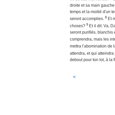
droite et sa main gauche 
temps et la moitié d'un t
8
seront accomplies.
Et m
9
choses?
Et il dit: Va,
seront purifiés, blanchi
comprendra, mais les int
mettra l'abomination de l
attendra, et qui atteindra
debout pour ton lot, à la f
<