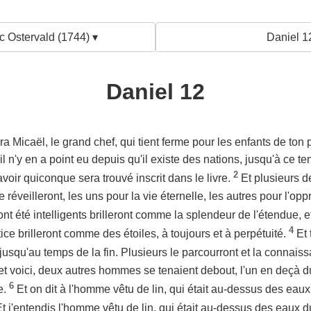
c Ostervald (1744) ▾
Daniel 1
Daniel 12
a Micaël, le grand chef, qui tient ferme pour les enfants de ton 
il n'y en a point eu depuis qu'il existe des nations, jusqu'à ce t
2
oir quiconque sera trouvé inscrit dans le livre.
Et plusieurs 
e réveilleront, les uns pour la vie éternelle, les autres pour l'op
nt été intelligents brilleront comme la splendeur de l'étendue, e
4
ice brilleront comme des étoiles, à toujours et à perpétuité.
Et 
e jusqu'au temps de la fin. Plusieurs le parcourront et la conna
 et voici, deux autres hommes se tenaient debout, l'un en deçà du
6
e.
Et on dit à l'homme vêtu de lin, qui était au-dessus des eau
t j'entendis l'homme vêtu de lin, qui était au-dessus des eaux du