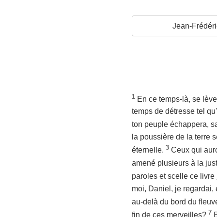
Jean-Frédéri
1
En ce temps-là, se lèver
temps de détresse tel qu'
ton peuple échappera, sav
la poussière de la terre s
3
éternelle.
Ceux qui auro
amené plusieurs à la just
paroles et scelle ce livr
moi, Daniel, je regardai,
au-delà du bord du fleuv
7
fin de ces merveilles?
E