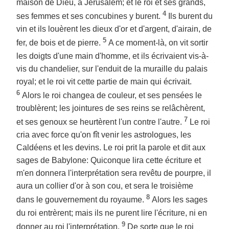
maison de Dieu, à Jérusalem; et le roi et ses grands,
4
ses femmes et ses concubines y burent.
Ils burent du
vin et ils louèrent les dieux d'or et d'argent, d'airain, de
5
fer, de bois et de pierre.
A ce moment-là, on vit sortir
les doigts d'une main d'homme, et ils écrivaient vis-à-
vis du chandelier, sur l'enduit de la muraille du palais
royal; et le roi vit cette partie de main qui écrivait.
6
Alors le roi changea de couleur, et ses pensées le
troublèrent; les jointures de ses reins se relâchèrent,
7
et ses genoux se heurtèrent l'un contre l'autre.
Le roi
cria avec force qu'on fît venir les astrologues, les
Caldéens et les devins. Le roi prit la parole et dit aux
sages de Babylone: Quiconque lira cette écriture et
m'en donnera l'interprétation sera revêtu de pourpre, il
aura un collier d'or à son cou, et sera le troisième
8
dans le gouvernement du royaume.
Alors les sages
du roi entrèrent; mais ils ne purent lire l'écriture, ni en
9
donner au roi l'interprétation.
De sorte que le roi