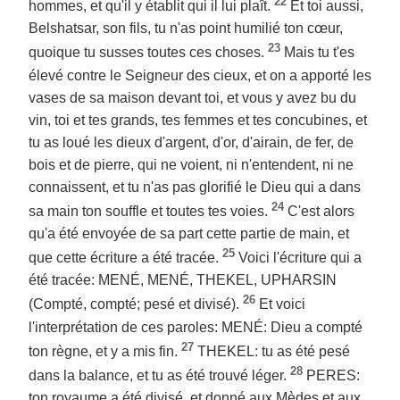
22
hommes, et qu'il y établit qui il lui plaît.
Et toi aussi,
Belshatsar, son fils, tu n'as point humilié ton cœur,
23
quoique tu susses toutes ces choses.
Mais tu t'es
élevé contre le Seigneur des cieux, et on a apporté les
vases de sa maison devant toi, et vous y avez bu du
vin, toi et tes grands, tes femmes et tes concubines, et
tu as loué les dieux d'argent, d'or, d'airain, de fer, de
bois et de pierre, qui ne voient, ni n'entendent, ni ne
connaissent, et tu n'as pas glorifié le Dieu qui a dans
24
sa main ton souffle et toutes tes voies.
C'est alors
qu'a été envoyée de sa part cette partie de main, et
25
que cette écriture a été tracée.
Voici l'écriture qui a
été tracée: MENÉ, MENÉ, THEKEL, UPHARSIN
26
(Compté, compté; pesé et divisé).
Et voici
l'interprétation de ces paroles: MENÉ: Dieu a compté
27
ton règne, et y a mis fin.
THEKEL: tu as été pesé
28
dans la balance, et tu as été trouvé léger.
PERES:
ton royaume a été divisé, et donné aux Mèdes et aux