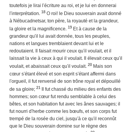
toutefois je lirai l'écriture au roi, et je lui en donnerai
18
l'interprétation.
O roi! le Dieu souverain avait donné
à Nébucadnetsar, ton père, la royauté et la grandeur,
19
la gloire et la magnificence.
Et à cause de la
grandeur qu'il lui avait donnée, tous les peuples,
nations et langues tremblaient devant lui et le
redoutaient. Il faisait mourir ceux qu'il voulait, et il
laissait la vie à ceux à qui il voulait. Il élevait ceux qu'il
20
voulait, et abaissait ceux qu'il voulait.
Mais son
cœur s'étant élevé et son esprit s'étant affermi dans
l'orgueil, il fut renversé de son trône royal et dépouillé
21
de sa gloire;
Il fut chassé du milieu des enfants des
hommes; son cœur fut rendu semblable à celui des
bêtes, et son habitation fut avec les ânes sauvages; il
fut nourri d'herbe comme les bœufs, et son corps fut
trempé de la rosée du ciel, jusqu'à ce qu'il reconnût
que le Dieu souverain domine sur le règne des