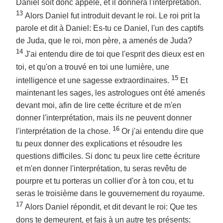
Daniel soit donc appelé, et il donnera l'interprétation.
13
Alors Daniel fut introduit devant le roi. Le roi prit la
parole et dit à Daniel: Es-tu ce Daniel, l'un des captifs
de Juda, que le roi, mon père, a amenés de Juda?
14
J'ai entendu dire de toi que l'esprit des dieux est en
toi, et qu'on a trouvé en toi une lumière, une
15
intelligence et une sagesse extraordinaires.
Et
maintenant les sages, les astrologues ont été amenés
devant moi, afin de lire cette écriture et de m'en
donner l'interprétation, mais ils ne peuvent donner
16
l'interprétation de la chose.
Or j'ai entendu dire que
tu peux donner des explications et résoudre les
questions difficiles. Si donc tu peux lire cette écriture
et m'en donner l'interprétation, tu seras revêtu de
pourpre et tu porteras un collier d'or à ton cou, et tu
seras le troisième dans le gouvernement du royaume.
17
Alors Daniel répondit, et dit devant le roi: Que tes
dons te demeurent, et fais à un autre tes présents;