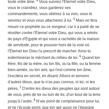
4
toute votre âme.
Vous suivrez l'Éternel votre Dieu,
vous le craindrez, vous garderez ses
commandements, vous obéirez à sa voix, vous le
5
servirez et vous vous attacherez à lui.
Mais on fera
mourir ce prophète ou ce songeur; car il a parlé de se
révolter contre l'Éternel votre Dieu, qui vous a retirés
du pays d'Égypte et qui vous a rachetés de la maison
de servitude, pour te pousser hors de la voie où
l'Éternel ton Dieu t'a prescrit de marcher. Ainsi tu
6
extermineras le méchant du milieu de toi.
Quand ton
frère, fils de ta mère, ou ton fils, ou ta fille, ou ta femme
bien-aimée, ou ton ami, qui t'est comme ton âme,
t'excitera en secret, en disant: Allons et servons
d'autres dieux, que tu n'as pas connus, ni toi, ni tes
7
pères,
D'entre les dieux des peuples qui sont autour
de vous, près de toi ou loin de toi, d'un bout de la terre
8
jusqu'à l'autre,
N'aie point de complaisance pour lui,
et ne l'écoute point; que ton œil aussi ne l'épargne