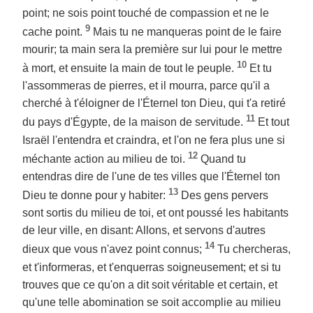
point; ne sois point touché de compassion et ne le
9
cache point.
Mais tu ne manqueras point de le faire
mourir; ta main sera la première sur lui pour le mettre
10
à mort, et ensuite la main de tout le peuple.
Et tu
l'assommeras de pierres, et il mourra, parce qu'il a
cherché à t'éloigner de l'Éternel ton Dieu, qui t'a retiré
11
du pays d'Égypte, de la maison de servitude.
Et tout
Israël l'entendra et craindra, et l'on ne fera plus une si
12
méchante action au milieu de toi.
Quand tu
entendras dire de l'une de tes villes que l'Éternel ton
13
Dieu te donne pour y habiter:
Des gens pervers
sont sortis du milieu de toi, et ont poussé les habitants
de leur ville, en disant: Allons, et servons d'autres
14
dieux que vous n'avez point connus;
Tu chercheras,
et t'informeras, et t'enquerras soigneusement; et si tu
trouves que ce qu'on a dit soit véritable et certain, et
qu'une telle abomination se soit accomplie au milieu