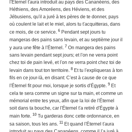
l'Éternel t'aura introduit au pays des Cananéens, des
Héthiens, des Amoréens, des Héviens, et des
Jébusiens, qu'il a juré à tes pères de te donner, pays
où coulent le lait et le miel, alors tu t'acquitteras, dans
6
ce mois, de ce service.
Pendant sept jours tu
mangeras des pains sans levain, et au septième jour il
7
y aura une fête à l'Éternel.
On mangera des pains
sans levain pendant sept jours; et l'on ne verra point
chez toi de pain levé, et l'on ne verra point chez toi de
8
levain dans tout ton territoire.
Et tu l'expliqueras à ton
fils en ce jour-là, en disant: C'est à cause de ce que
9
l'Éternel fit pour moi, lorsque je sortis d'Égypte.
Et
cela te sera comme un signe sur ta main, et comme un
mémorial entre tes yeux, afin que la loi de l'Éternel
soit dans ta bouche, car l'Éternel t'a retiré d'Égypte à
10
main forte.
Tu garderas donc cette ordonnance, en
11
sa saison, tous les ans.
Et quand l'Éternel t'aura
introduit au pays des Cananéens, comme il l'a juré à