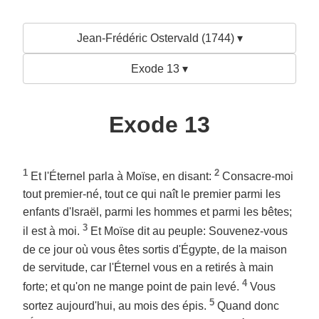
Jean-Frédéric Ostervald (1744) ▾
Exode 13 ▾
Exode 13
1
2
Et l'Éternel parla à Moïse, en disant:
Consacre-moi
tout premier-né, tout ce qui naît le premier parmi les
enfants d'Israël, parmi les hommes et parmi les bêtes;
3
il est à moi.
Et Moïse dit au peuple: Souvenez-vous
de ce jour où vous êtes sortis d'Égypte, de la maison
de servitude, car l'Éternel vous en a retirés à main
4
forte; et qu'on ne mange point de pain levé.
Vous
5
sortez aujourd'hui, au mois des épis.
Quand donc