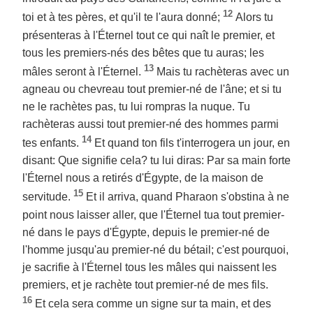
12
toi et à tes pères, et qu'il te l'aura donné;
Alors tu
présenteras à l'Éternel tout ce qui naît le premier, et
tous les premiers-nés des bêtes que tu auras; les
13
mâles seront à l'Éternel.
Mais tu rachèteras avec un
agneau ou chevreau tout premier-né de l'âne; et si tu
ne le rachètes pas, tu lui rompras la nuque. Tu
rachèteras aussi tout premier-né des hommes parmi
14
tes enfants.
Et quand ton fils t'interrogera un jour, en
disant: Que signifie cela? tu lui diras: Par sa main forte
l'Éternel nous a retirés d'Égypte, de la maison de
15
servitude.
Et il arriva, quand Pharaon s'obstina à ne
point nous laisser aller, que l'Éternel tua tout premier-
né dans le pays d'Égypte, depuis le premier-né de
l'homme jusqu'au premier-né du bétail; c'est pourquoi,
je sacrifie à l'Éternel tous les mâles qui naissent les
premiers, et je rachète tout premier-né de mes fils.
16
Et cela sera comme un signe sur ta main, et des