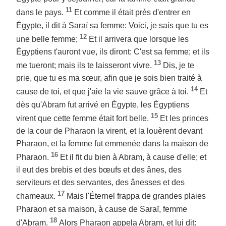
11
dans le pays.
Et comme il était près d'entrer en
Égypte, il dit à Saraï sa femme: Voici, je sais que tu es
12
une belle femme;
Et il arrivera que lorsque les
Égyptiens t'auront vue, ils diront: C'est sa femme; et ils
13
me tueront; mais ils te laisseront vivre.
Dis, je te
prie, que tu es ma sœur, afin que je sois bien traité à
14
cause de toi, et que j'aie la vie sauve grâce à toi.
Et
dès qu'Abram fut arrivé en Égypte, les Égyptiens
15
virent que cette femme était fort belle.
Et les princes
de la cour de Pharaon la virent, et la louèrent devant
Pharaon, et la femme fut emmenée dans la maison de
16
Pharaon.
Et il fit du bien à Abram, à cause d'elle; et
il eut des brebis et des bœufs et des ânes, des
serviteurs et des servantes, des ânesses et des
17
chameaux.
Mais l'Éternel frappa de grandes plaies
Pharaon et sa maison, à cause de Saraï, femme
18
d'Abram.
Alors Pharaon appela Abram, et lui dit: