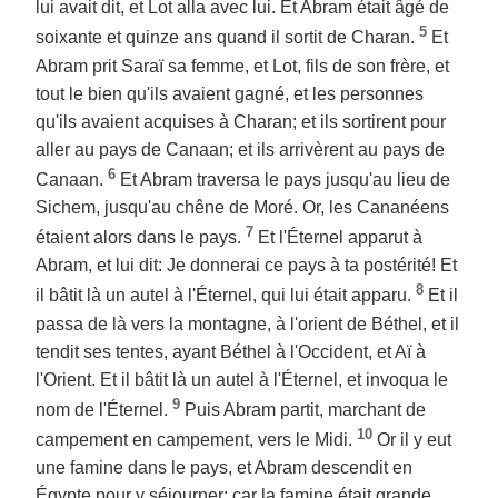
lui avait dit, et Lot alla avec lui. Et Abram était âgé de
5
soixante et quinze ans quand il sortit de Charan.
Et
Abram prit Saraï sa femme, et Lot, fils de son frère, et
tout le bien qu'ils avaient gagné, et les personnes
qu'ils avaient acquises à Charan; et ils sortirent pour
aller au pays de Canaan; et ils arrivèrent au pays de
6
Canaan.
Et Abram traversa le pays jusqu'au lieu de
Sichem, jusqu'au chêne de Moré. Or, les Cananéens
7
étaient alors dans le pays.
Et l'Éternel apparut à
Abram, et lui dit: Je donnerai ce pays à ta postérité! Et
8
il bâtit là un autel à l'Éternel, qui lui était apparu.
Et il
passa de là vers la montagne, à l'orient de Béthel, et il
tendit ses tentes, ayant Béthel à l'Occident, et Aï à
l'Orient. Et il bâtit là un autel à l'Éternel, et invoqua le
9
nom de l'Éternel.
Puis Abram partit, marchant de
10
campement en campement, vers le Midi.
Or il y eut
une famine dans le pays, et Abram descendit en
Égypte pour y séjourner; car la famine était grande