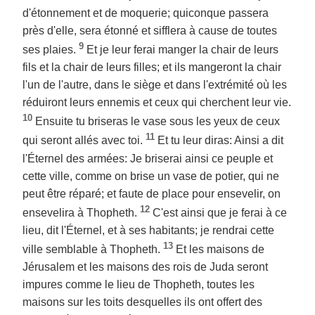
d'étonnement et de moquerie; quiconque passera
près d'elle, sera étonné et sifflera à cause de toutes
9
ses plaies.
Et je leur ferai manger la chair de leurs
fils et la chair de leurs filles; et ils mangeront la chair
l'un de l'autre, dans le siège et dans l'extrémité où les
réduiront leurs ennemis et ceux qui cherchent leur vie.
10
Ensuite tu briseras le vase sous les yeux de ceux
11
qui seront allés avec toi.
Et tu leur diras: Ainsi a dit
l'Éternel des armées: Je briserai ainsi ce peuple et
cette ville, comme on brise un vase de potier, qui ne
peut être réparé; et faute de place pour ensevelir, on
12
ensevelira à Thopheth.
C'est ainsi que je ferai à ce
lieu, dit l'Éternel, et à ses habitants; je rendrai cette
13
ville semblable à Thopheth.
Et les maisons de
Jérusalem et les maisons des rois de Juda seront
impures comme le lieu de Thopheth, toutes les
maisons sur les toits desquelles ils ont offert des