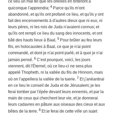
ce lieu un mal tel que les oreilles en tinteront à
4
quiconque l'apprendra;
Parce qu'ils m'ont
abandonné, et qu'ils ont profané ce lieu, et qu'ils y ont
fait des encensements à d'autres dieux que ni eux, ni
leurs pères, ni les rois de Juda n'avaient connus; et
qu'ils ont rempli ce lieu du sang des innocents, et ont
5
bâti des hauts lieux à Baal,
Pour brûler au feu leurs
fils, en holocaustes à Baal, ce que je n'ai point
commandé, et dont je n'ai point parlé, et à quoi je n'ai
6
jamais pensé.
C'est pourquoi, voici, les jours
viennent, dit l'Éternel, où ce lieu-ci ne sera plus
appelé Thopheth, ni la vallée du fils de Hinnom, mais
7
où on l'appellera la vallée de la tuerie.
Et j'anéantirai
en ce lieu le conseil de Juda et de Jérusalem; je les
ferai tomber par l'épée devant leurs ennemis, et par la
main de ceux qui cherchent leur vie, et je donnerai
leurs cadavres en pâture aux oiseaux des cieux et aux
8
bêtes de la terre.
Et je ferai de cette ville un sujet