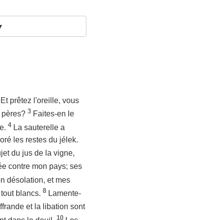
▾
Et prêtez l'oreille, vous
3
os pères?
Faites-en le
4
te.
La sauterelle a
oré les restes du jélek.
et du jus de la vigne,
ée contre mon pays; ses
n désolation, et mes
8
 tout blancs.
Lamente-
ffrande et la libation sont
10