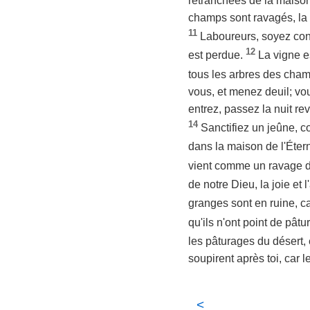
retranchées de la maison d
champs sont ravagés, la te
11
Laboureurs, soyez con
12
est perdue.
La vigne e
tous les arbres des cham
vous, et menez deuil; vou
entrez, passez la nuit re
14
Sanctifiez un jeûne, 
dans la maison de l'Éterne
vient comme un ravage d
de notre Dieu, la joie et 
granges sont en ruine, ca
qu'ils n'ont point de pât
les pâturages du désert,
soupirent après toi, car 
<