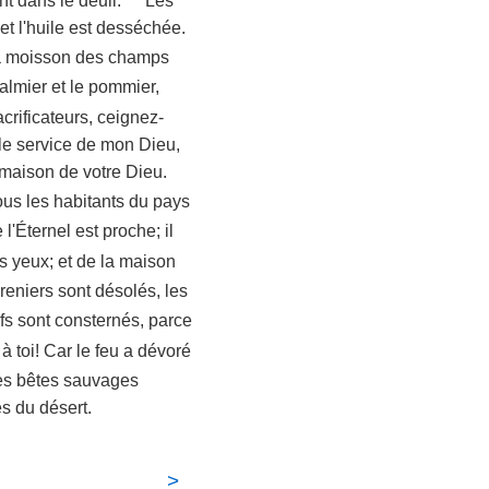
ont dans le deuil.
Les
 et l'huile est desséchée.
 la moisson des champs
almier et le pommier,
crificateurs, ceignez-
s le service de mon Dieu,
a maison de votre Dieu.
ous les habitants du pays
 l'Éternel est proche; il
s yeux; et de la maison
reniers sont désolés, les
s sont consternés, parce
 à toi! Car le feu a dévoré
s bêtes sauvages
es du désert.
>