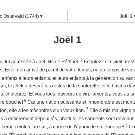
c Ostervald (1744) ▾
Joël 1 
Joël 1
2
ui fut adressée à Joël, fils de Péthuël.
Écoutez ceci, vieillards! 
s! Est-il rien arrivé de pareil de votre temps, ou du temps de v
s enfants à leurs enfants, et leurs enfants à la génération suivan
, le jélek a dévoré les restes de la sauterelle, et le hasil a dév
s, et pleurez! Et vous tous, buveurs de vin, lamentez-vous au suj
6
otre bouche!
Car une nation puissante et innombrable est mont
7
ion, elle a les mâchoires d'un vieux lion.
Elle a mis ma vigne e
les a entièrement dépouillés, abattus; les sarments sont devenus
9
 serait ceinte d'un sac, à cause de l'époux de sa jeunesse!
L'o