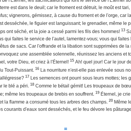
e l'Éternel; les sacrificateurs qui font le service de l'Éternel s
rre est dans le deuil; car le froment est détruit, le moût est tari,
fus; vignerons, gémissez, à cause du froment et de l'orge, car
st desséchée, le figuier est languissant; le grenadier, même le p
13
ps ont séché, et la joie a cessé parmi les fils des hommes!
Sa
s qui faites le service de l'autel, lamentez-vous; vous qui faite
vêtus de sacs. Car l'offrande et la libation sont supprimées de l
convoquez une assemblée solennelle, réunissez les anciens et t
15
l, votre Dieu, et criez à l'Éternel!
Ah! quel jour! Car le jour de
16
u Tout-Puissant.
La nourriture n'est-elle pas enlevée sous no
17
l'allégresse?
Les semences ont pourri sous leurs mottes; les g
18
r le blé a péri.
Comme le bétail gémit! Les troupeaux de bœuf
19
ure; même les troupeaux de brebis en souffrent.
Éternel, je crie
20
 et la flamme a consumé tous les arbres des champs.
Même le
les courants d'eaux sont desséchés, et le feu dévore les pâturag
≡