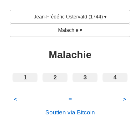
Jean-Frédéric Ostervald (1744) ▾
Malachie ▾
Malachie
1
2
3
4
<
≡
>
Soutien via Bitcoin