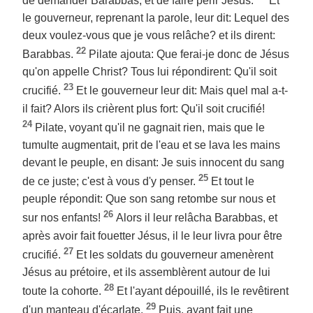
de demander Barabbas, et de faire périr Jésus.
Et
le gouverneur, reprenant la parole, leur dit: Lequel des
deux voulez-vous que je vous relâche? et ils dirent:
22
Barabbas.
Pilate ajouta: Que ferai-je donc de Jésus
qu'on appelle Christ? Tous lui répondirent: Qu'il soit
23
crucifié.
Et le gouverneur leur dit: Mais quel mal a-t-
il fait? Alors ils crièrent plus fort: Qu'il soit crucifié!
24
Pilate, voyant qu'il ne gagnait rien, mais que le
tumulte augmentait, prit de l'eau et se lava les mains
devant le peuple, en disant: Je suis innocent du sang
25
de ce juste; c'est à vous d'y penser.
Et tout le
peuple répondit: Que son sang retombe sur nous et
26
sur nos enfants!
Alors il leur relâcha Barabbas, et
après avoir fait fouetter Jésus, il le leur livra pour être
27
crucifié.
Et les soldats du gouverneur amenèrent
Jésus au prétoire, et ils assemblèrent autour de lui
28
toute la cohorte.
Et l'ayant dépouillé, ils le revêtirent
29
d'un manteau d'écarlate.
Puis, ayant fait une