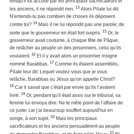
lorsqu'il fut accusé par les principaux sacrificateurs et
13
les anciens, il ne répondit rien.
Alors Pilate lui dit:
N'entends-tu pas combien de choses ils déposent
14
contre toi?
Mais il ne lui répondit pas une parole; de
15
sorte que le gouverneur en était fort surpris.
Or, le
gouverneur avait coutume, à chaque fête de Pâque,
de relâcher au peuple un des prisonniers, celui qu'ils
16
voulaient.
Et il y avait alors un prisonnier insigne
17
nommé Barabbas.
Comme ils étaient assemblés,
Pilate leur dit: Lequel voulez-vous que je vous
relâche, Barabbas ou Jésus qu'on appelle Christ?
18
Car il savait que c'était par envie qu'ils l'avaient
19
livré.
Or, pendant qu'il était assis sur le tribunal, sa
femme lui envoya dire: Ne te mêle point de l'affaire de
ce juste; car j'ai beaucoup souffert aujourd'hui en
20
songe, à son sujet.
Mais les principaux
sacrificateurs et les anciens persuadèrent au peuple
21