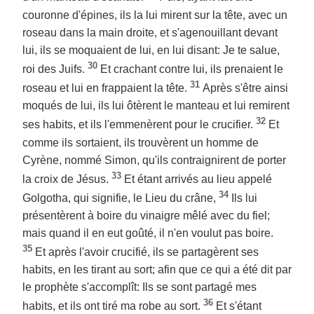
couronne d'épines, ils la lui mirent sur la tête, avec un
roseau dans la main droite, et s'agenouillant devant
lui, ils se moquaient de lui, en lui disant: Je te salue,
30
roi des Juifs.
Et crachant contre lui, ils prenaient le
31
roseau et lui en frappaient la tête.
Après s'être ainsi
moqués de lui, ils lui ôtèrent le manteau et lui remirent
32
ses habits, et ils l'emmenèrent pour le crucifier.
Et
comme ils sortaient, ils trouvèrent un homme de
Cyrène, nommé Simon, qu'ils contraignirent de porter
33
la croix de Jésus.
Et étant arrivés au lieu appelé
34
Golgotha, qui signifie, le Lieu du crâne,
Ils lui
présentèrent à boire du vinaigre mêlé avec du fiel;
mais quand il en eut goûté, il n'en voulut pas boire.
35
Et après l'avoir crucifié, ils se partagèrent ses
habits, en les tirant au sort; afin que ce qui a été dit par
le prophète s'accomplît: Ils se sont partagé mes
36
habits, et ils ont tiré ma robe au sort.
Et s'étant