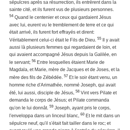
sépulcres après sa résurrection, ils entrèrent dans la
sainte cité, et ils furent vus de plusieurs personnes.
54
Quand le centenier et ceux qui gardaient Jésus
avec lui, eurent vu le tremblement de terre et ce qui
était arrivé, ils furent fort effrayés et dirent:
55
Véritablement celui-ci était le Fils de Dieu.
Il y avait
aussi là plusieurs femmes qui regardaient de loin, et
qui avaient accompagné Jésus depuis la Galilée, en
56
le servant;
Entre lesquelles étaient Marie de
Magdala, et Marie, mère de Jacques et de Joses, et la
57
mère des fils de Zébédée.
Et le soir étant venu, un
homme riche d'Arimathée, nommé Joseph, qui avait
58
été, lui aussi, disciple de Jésus,
Vint vers Pilate et
demanda le corps de Jésus; et Pilate commanda
59
qu'on le lui donnât.
Joseph, ayant pris le corps,
60
l'enveloppa dans un linceul blanc,
Et le mit dans un
sépulcre neuf, qu'il s'était fait tailler dans le roc; et