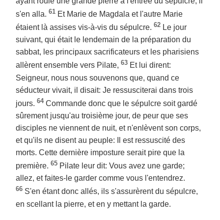
ayant roulé une grande pierre à l'entrée du sépulcre, il
61
s'en alla.
Et Marie de Magdala et l'autre Marie
62
étaient là assises vis-à-vis du sépulcre.
Le jour
suivant, qui était le lendemain de la préparation du
sabbat, les principaux sacrificateurs et les pharisiens
63
allèrent ensemble vers Pilate,
Et lui dirent:
Seigneur, nous nous souvenons que, quand ce
séducteur vivait, il disait: Je ressusciterai dans trois
64
jours.
Commande donc que le sépulcre soit gardé
sûrement jusqu'au troisième jour, de peur que ses
disciples ne viennent de nuit, et n'enlèvent son corps,
et qu'ils ne disent au peuple: Il est ressuscité des
morts. Cette dernière imposture serait pire que la
65
première.
Pilate leur dit: Vous avez une garde;
allez, et faites-le garder comme vous l'entendrez.
66
S'en étant donc allés, ils s'assurèrent du sépulcre,
en scellant la pierre, et en y mettant la garde.