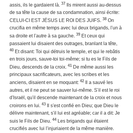
37
assis, ils le gardaient là.
Ils mirent aussi au-dessus
de sa tête la cause de sa condamnation, ainsi écrite:
38
CELUI-CI EST JÉSUS LE ROI DES JUIFS.
On
crucifia en même temps avec lui deux brigands, l'un à
39
sa droite et l'autre à sa gauche.
Et ceux qui
passaient lui disaient des outrages, branlant la tête,
40
Et disant: Toi qui détruis le temple, et qui le rebâtis
en trois jours, sauve-toi toi-même; si tu es le Fils de
41
Dieu, descends de la croix.
De même aussi les
principaux sacrificateurs, avec les scribes et les
42
anciens, disaient en se moquant:
Il a sauvé les
autres, et il ne peut se sauver lui-même. S'il est le roi
d'Israël, qu'il descende maintenant de la croix et nous
43
croirons en lui.
Il s'est confié en Dieu; que Dieu le
délivre maintenant, s'il lui est agréable; car il a dit: Je
44
suis le Fils de Dieu.
Les brigands qui étaient
crucifiés avec lui l'injuriaient de la même manière.