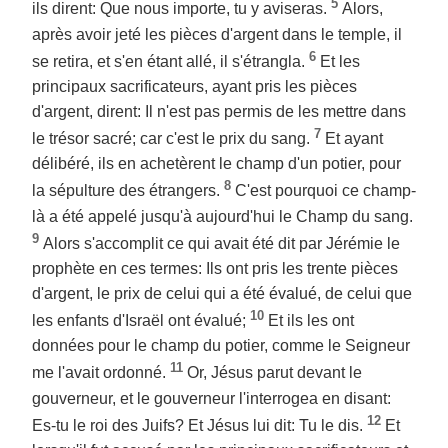
5
ils dirent: Que nous importe, tu y aviseras.
Alors,
après avoir jeté les pièces d'argent dans le temple, il
6
se retira, et s'en étant allé, il s'étrangla.
Et les
principaux sacrificateurs, ayant pris les pièces
d'argent, dirent: Il n'est pas permis de les mettre dans
7
le trésor sacré; car c'est le prix du sang.
Et ayant
délibéré, ils en achetèrent le champ d'un potier, pour
8
la sépulture des étrangers.
C'est pourquoi ce champ-
là a été appelé jusqu'à aujourd'hui le Champ du sang.
9
Alors s'accomplit ce qui avait été dit par Jérémie le
prophète en ces termes: Ils ont pris les trente pièces
d'argent, le prix de celui qui a été évalué, de celui que
10
les enfants d'Israël ont évalué;
Et ils les ont
données pour le champ du potier, comme le Seigneur
11
me l'avait ordonné.
Or, Jésus parut devant le
gouverneur, et le gouverneur l'interrogea en disant:
12
Es-tu le roi des Juifs? Et Jésus lui dit: Tu le dis.
Et