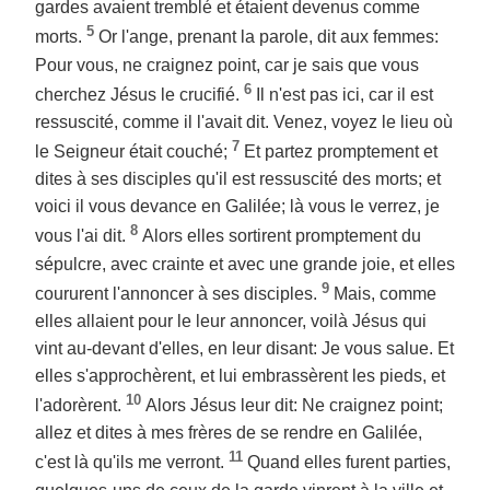
gardes avaient tremblé et étaient devenus comme
5
morts.
Or l'ange, prenant la parole, dit aux femmes:
Pour vous, ne craignez point, car je sais que vous
6
cherchez Jésus le crucifié.
Il n'est pas ici, car il est
ressuscité, comme il l'avait dit. Venez, voyez le lieu où
7
le Seigneur était couché;
Et partez promptement et
dites à ses disciples qu'il est ressuscité des morts; et
voici il vous devance en Galilée; là vous le verrez, je
8
vous l'ai dit.
Alors elles sortirent promptement du
sépulcre, avec crainte et avec une grande joie, et elles
9
coururent l'annoncer à ses disciples.
Mais, comme
elles allaient pour le leur annoncer, voilà Jésus qui
vint au-devant d'elles, en leur disant: Je vous salue. Et
elles s'approchèrent, et lui embrassèrent les pieds, et
10
l'adorèrent.
Alors Jésus leur dit: Ne craignez point;
allez et dites à mes frères de se rendre en Galilée,
11
c'est là qu'ils me verront.
Quand elles furent parties,