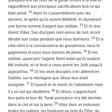
quelques-uns de ceux de la garde vinrent à la ville et
rapportèrent aux principaux sacrificateurs tout ce qui
12
était arrivé.
Alors ils s'assemblèrent avec les
anciens, et après qu'ils eurent délibéré, ils donnèrent
13
une bonne somme d'argent aux soldats,
Et ils leur
dirent: Dites: Ses disciples sont venus de nuit, et ont
14
dérobé son corps pendant que nous dormions.
Et si
cela vient à la connaissance du gouverneur, nous le
15
gagnerons et nous vous tirerons de peine.
Et les
soldats, ayant pris l'argent, firent selon qu'ils avaient
été instruits; et ce bruit a couru parmi les Juifs jusqu'à
16
aujourd'hui.
Or les onze disciples s'en allèrent en
Galilée, sur la montagne que Jésus leur avait
17
assignée.
Et quand ils le virent, ils l'adorèrent; mais
18
il y en eut qui doutèrent.
Et Jésus, s'approchant,
leur parla et leur dit: Toute puissance m'a été donnée
19
dans le ciel et sur la terre;
Allez donc et instruisez
toutes les nations, les baptisant au nom du Père, du