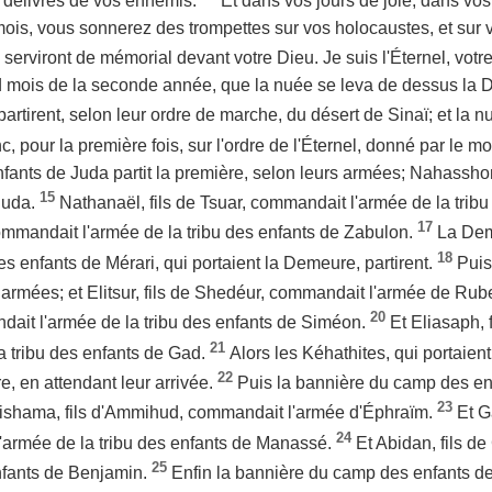
z délivrés de vos ennemis.
Et dans vos jours de joie, dans vos
s, vous sonnerez des trompettes sur vos holocaustes, et sur v
s serviront de mémorial devant votre Dieu. Je suis l'Éternel, votr
d mois de la seconde année, que la nuée se leva de dessus l
 partirent, selon leur ordre de marche, du désert de Sinaï; et la n
onc, pour la première fois, sur l'ordre de l'Éternel, donné par le
ants de Juda partit la première, selon leurs armées; Nahassho
15
Juda.
Nathanaël, fils de Tsuar, commandait l'armée de la tribu
17
commandait l'armée de la tribu des enfants de Zabulon.
La Dem
18
s enfants de Mérari, qui portaient la Demeure, partirent.
Puis
s armées; et Elitsur, fils de Shedéur, commandait l'armée de Ru
20
ait l'armée de la tribu des enfants de Siméon.
Et Eliasaph, 
21
a tribu des enfants de Gad.
Alors les Kéhathites, qui portaient 
22
e, en attendant leur arrivée.
Puis la bannière du camp des enf
23
Elishama, fils d'Ammihud, commandait l'armée d'Éphraïm.
Et G
24
'armée de la tribu des enfants de Manassé.
Et Abidan, fils d
25
enfants de Benjamin.
Enfin la bannière du camp des enfants de