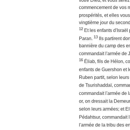
votre Dieu, et vous sere
commencement de vos moi
prospérités, et elles vou
vingtième jour du secon
12
Et les enfants d'Israël
13
Paran.
Ils partirent d
bannière du camp des enf
commandait l'armée de 
16
Éliab, fils de Hélon, 
enfants de Guershon et le
Ruben partit, selon leur
de Tsurishaddaï, command
commandait l'armée de l
or, on dressait la Demeur
selon leurs armées; et 
Pédahtsur, commandait l
l'armée de la tribu des 