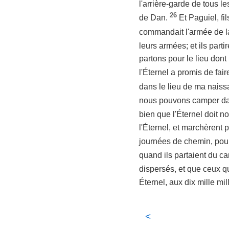
l'arrière-garde de tous l
26
de Dan.
Et Paguiel, fi
commandait l'armée de la
leurs armées; et ils parti
partons pour le lieu dont 
l'Éternel a promis de fair
dans le lieu de ma nais
nous pouvons camper dan
bien que l'Éternel doit n
l'Éternel, et marchèrent pe
journées de chemin, pour
quand ils partaient du c
dispersés, et que ceux qu
Éternel, aux dix mille mill
<