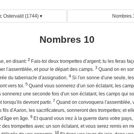
c Ostervald (1744) ▾
Nombres 
Nombres 10
2
se, en disant:
Fais-toi deux trompettes d'argent; tu les feras f
3
uer l'assemblée, et pour le départ des camps.
Quand on en son
4
ntrée du tabernacle d'assignation.
Si l'on sonne d'une seule, les
5
ront vers toi.
Quand vous sonnerez d'un son éclatant, les camps 
 sonnerez une seconde fois d'un son éclatant, les camps qui son
7
 lorsqu'ils devront partir.
Quand on convoquera l'assemblée, 
s fils d'Aaron, les sacrificateurs, sonneront des trompettes; et e
9
 d'âge en âge.
Et quand vous irez à la guerre dans votre pays,
 des trompettes avec un son éclatant, et vous serez remis en m
10