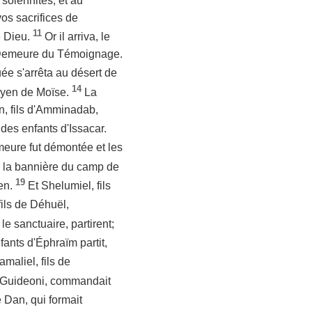
 solennités, et au
os sacrifices de
11
e Dieu.
Or il arriva, le
a Demeure du Témoignage.
uée s'arrêta au désert de
14
 moyen de Moïse.
La
n, fils d'Amminadab,
 des enfants d'Issacar.
eure fut démontée et les
 la bannière du camp de
19
ben.
Et Shelumiel, fils
fils de Déhuël,
le sanctuaire, partirent;
ants d'Éphraïm partit,
amaliel, fils de
e Guideoni, commandait
 Dan, qui formait