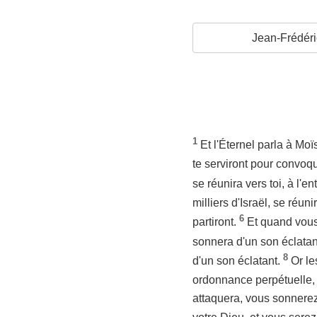
Jean-Frédéri
1
Et l'Éternel parla à Moï
te serviront pour convoq
se réunira vers toi, à l'e
milliers d'Israël, se réuni
6
partiront.
Et quand vous
sonnera d'un son éclatant
8
d'un son éclatant.
Or le
ordonnance perpétuelle,
attaquera, vous sonnerez