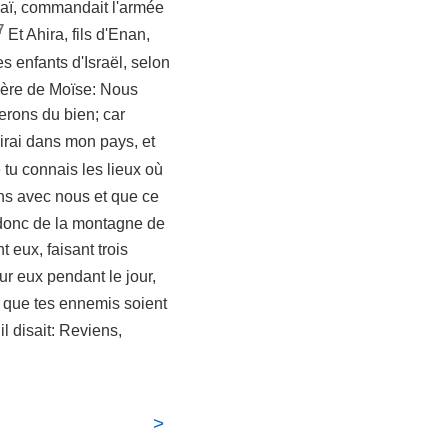
ddaï, commandait l'armée
7
Et Ahira, fils d'Enan,
es enfants d'Israël, selon
-père de Moïse: Nous
ferons du bien; car
j'irai dans mon pays, et
e tu connais les lieux où
viens avec nous et que ce
t donc de la montagne de
t eux, faisant trois
sur eux pendant le jour,
et que tes ennemis soient
il disait: Reviens,
>