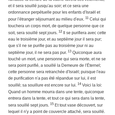
et il sera souillé jusqu'au soir; et ce sera une
ordonnance perpétuelle pour les enfants d'Israël et
11
pour l'étranger séjournant au milieu d'eux.
Celui qui
touchera un corps mort, de quelque personne que ce
12
soit, sera souillé sept jours.
Il se purifiera avec cette
eau le troisième jour, et au septième jour il sera pur;
que s'il ne se purifie pas au troisième jour ni au
13
septième jour, il ne sera pas pur.
Quiconque aura
touché un mort, une personne qui sera morte, et ne se
sera point purifié, a souillé la Demeure de l'Éternel;
cette personne sera retranchée d'Israël; puisque l'eau
de purification n'a pas été répandue sur lui, il est
14
souillé; sa souillure est encore sur lui.
Voici la loi:
Quand un homme mourra dans une tente, quiconque
entrera dans la tente, et tout ce qui sera dans la tente,
15
sera souillé sept jours.
Et tout vase découvert, sur
lequel il n'y a point de couvercle attaché, sera souillé.