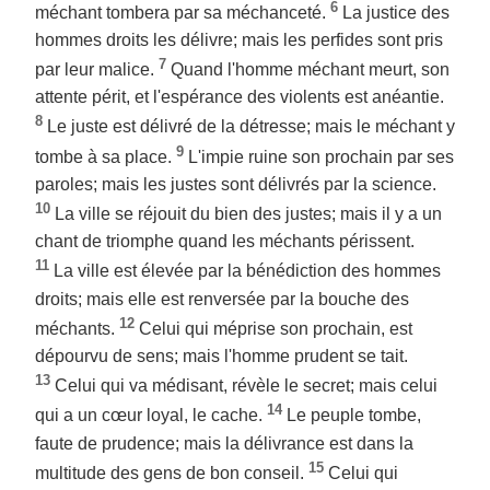
6
méchant tombera par sa méchanceté.
La justice des
hommes droits les délivre; mais les perfides sont pris
7
par leur malice.
Quand l'homme méchant meurt, son
attente périt, et l'espérance des violents est anéantie.
8
Le juste est délivré de la détresse; mais le méchant y
9
tombe à sa place.
L'impie ruine son prochain par ses
paroles; mais les justes sont délivrés par la science.
10
La ville se réjouit du bien des justes; mais il y a un
chant de triomphe quand les méchants périssent.
11
La ville est élevée par la bénédiction des hommes
droits; mais elle est renversée par la bouche des
12
méchants.
Celui qui méprise son prochain, est
dépourvu de sens; mais l'homme prudent se tait.
13
Celui qui va médisant, révèle le secret; mais celui
14
qui a un cœur loyal, le cache.
Le peuple tombe,
faute de prudence; mais la délivrance est dans la
15
multitude des gens de bon conseil.
Celui qui