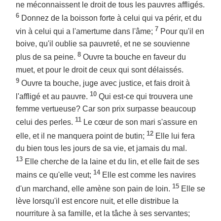
ne méconnaissent le droit de tous les pauvres affligés.
6
Donnez de la boisson forte à celui qui va périr, et du
7
vin à celui qui a l'amertume dans l'âme;
Pour qu'il en
boive, qu'il oublie sa pauvreté, et ne se souvienne
8
plus de sa peine.
Ouvre ta bouche en faveur du
muet, et pour le droit de ceux qui sont délaissés.
9
Ouvre ta bouche, juge avec justice, et fais droit à
10
l'affligé et au pauvre.
Qui est-ce qui trouvera une
femme vertueuse? Car son prix surpasse beaucoup
11
celui des perles.
Le cœur de son mari s'assure en
12
elle, et il ne manquera point de butin;
Elle lui fera
du bien tous les jours de sa vie, et jamais du mal.
13
Elle cherche de la laine et du lin, et elle fait de ses
14
mains ce qu'elle veut;
Elle est comme les navires
15
d'un marchand, elle amène son pain de loin.
Elle se
lève lorsqu'il est encore nuit, et elle distribue la
nourriture à sa famille, et la tâche à ses servantes;