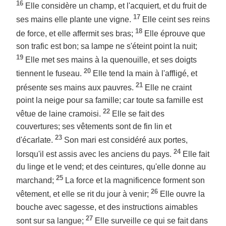
16
Elle considère un champ, et l'acquiert, et du fruit de
17
ses mains elle plante une vigne.
Elle ceint ses reins
18
de force, et elle affermit ses bras;
Elle éprouve que
son trafic est bon; sa lampe ne s'éteint point la nuit;
19
Elle met ses mains à la quenouille, et ses doigts
20
tiennent le fuseau.
Elle tend la main à l'affligé, et
21
présente ses mains aux pauvres.
Elle ne craint
point la neige pour sa famille; car toute sa famille est
22
vêtue de laine cramoisi.
Elle se fait des
couvertures; ses vêtements sont de fin lin et
23
d'écarlate.
Son mari est considéré aux portes,
24
lorsqu'il est assis avec les anciens du pays.
Elle fait
du linge et le vend; et des ceintures, qu'elle donne au
25
marchand;
La force et la magnificence forment son
26
vêtement, et elle se rit du jour à venir;
Elle ouvre la
bouche avec sagesse, et des instructions aimables
27
sont sur sa langue;
Elle surveille ce qui se fait dans