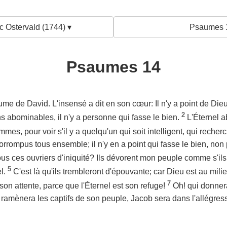
c Ostervald (1744) ▾
Psaumes 
Psaumes 14
me de David. L'insensé a dit en son cœur: Il n'y a point de Dieu
2
s abominables, il n'y a personne qui fasse le bien.
L'Éternel 
mmes, pour voir s'il y a quelqu'un qui soit intelligent, qui reche
corrompus tous ensemble; il n'y en a point qui fasse le bien, no
tous ces ouvriers d'iniquité? Ils dévorent mon peuple comme s'il
5
el.
C'est là qu'ils trembleront d'épouvante; car Dieu est au milie
7
e son attente, parce que l'Éternel est son refuge!
Oh! qui donner
 ramènera les captifs de son peuple, Jacob sera dans l'allégresse