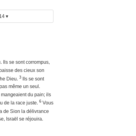
14 ▾
. Ils se sont corrompus,
abaisse des cieux son
3
rche Dieu.
Ils se sont
n pas même un seul.
s mangeaient du pain; ils
6
u de la race juste.
Vous
a de Sion la délivrance
, Israël se réjouira.