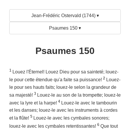
Jean-Frédéric Ostervald (1744) ▾
Psaumes 150 ▾
Psaumes 150
1
Louez l'Éternel! Louez Dieu pour sa sainteté; louez-
2
le pour cette étendue qu'a faite sa puissance!
Louez-
le pour ses hauts faits; louez-le selon la grandeur de
3
sa majesté!
Louez-le au son de la trompette; louez-le
4
avec la lyre et la harpe!
Louez-le avec le tambourin
et les danses; louez-le avec les instruments à cordes
5
et la flûte!
Louez-le avec les cymbales sonores;
6
louez-le avec les cymbales retentissantes!
Que tout