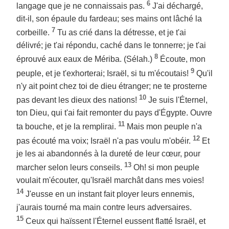
6
langage que je ne connaissais pas.
J'ai déchargé,
dit-il, son épaule du fardeau; ses mains ont lâché la
7
corbeille.
Tu as crié dans la détresse, et je t'ai
délivré; je t'ai répondu, caché dans le tonnerre; je t'ai
8
éprouvé aux eaux de Mériba. (Sélah.)
Écoute, mon
9
peuple, et je t'exhorterai; Israël, si tu m'écoutais!
Qu'il
n'y ait point chez toi de dieu étranger; ne te prosterne
10
pas devant les dieux des nations!
Je suis l'Éternel,
ton Dieu, qui t'ai fait remonter du pays d'Égypte. Ouvre
11
ta bouche, et je la remplirai.
Mais mon peuple n'a
12
pas écouté ma voix; Israël n'a pas voulu m'obéir.
Et
je les ai abandonnés à la dureté de leur cœur, pour
13
marcher selon leurs conseils.
Oh! si mon peuple
voulait m'écouter, qu'Israël marchât dans mes voies!
14
J'eusse en un instant fait ployer leurs ennemis,
j'aurais tourné ma main contre leurs adversaires.
15
Ceux qui haïssent l'Éternel eussent flatté Israël, et