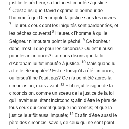
justifie le pécheur, sa foi lui est imputée à justice.
6
C'est ainsi que David exprime le bonheur de
l'homme à qui Dieu impute la justice sans les ouvres:
7
Heureux ceux dont les iniquités sont pardonnées, et
8
les péchés couverts!
Heureux l'homme à qui le
9
Seigneur n'imputera point le péché!
Ce bonheur
donc, n'est-il que pour les circoncis? Ou est-il aussi
pour les incirconcis? car nous disons que la foi
10
d'Abraham lui fut imputée à justice.
Mais quand lui
a-t-elle été imputée? Est-ce lorsqu'il a été circoncis,
ou lorsqu'il ne l'était pas? Ce n'a point été après la
11
circoncision, mais avant.
Et il reçut le signe de la
circoncision, comme un sceau de la justice de la foi
qu'il avait eue, étant incirconcis; afin d'être le père de
tous ceux qui croient quoique incirconcis; et que la
12
justice leur fût aussi imputée;
Et afin d'être aussi le
père des circoncis, savoir, de ceux qui ne sont point