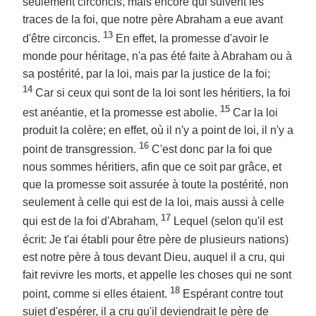
seulement circoncis, mais encore qui suivent les
traces de la foi, que notre père Abraham a eue avant
13
d'être circoncis.
En effet, la promesse d'avoir le
monde pour héritage, n'a pas été faite à Abraham ou à
sa postérité, par la loi, mais par la justice de la foi;
14
Car si ceux qui sont de la loi sont les héritiers, la foi
15
est anéantie, et la promesse est abolie.
Car la loi
produit la colère; en effet, où il n'y a point de loi, il n'y a
16
point de transgression.
C'est donc par la foi que
nous sommes héritiers, afin que ce soit par grâce, et
que la promesse soit assurée à toute la postérité, non
seulement à celle qui est de la loi, mais aussi à celle
17
qui est de la foi d'Abraham,
Lequel (selon qu'il est
écrit: Je t'ai établi pour être père de plusieurs nations)
est notre père à tous devant Dieu, auquel il a cru, qui
fait revivre les morts, et appelle les choses qui ne sont
18
point, comme si elles étaient.
Espérant contre tout
sujet d'espérer, il a cru qu'il deviendrait le père de