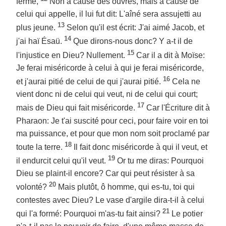
ferme,
Non à cause des ouvres, mais à cause de
celui qui appelle, il lui fut dit: L'aîné sera assujetti au
13
plus jeune.
Selon qu'il est écrit: J'ai aimé Jacob, et
14
j'ai haï Ésaü.
Que dirons-nous donc? Y a-t il de
15
l'injustice en Dieu? Nullement.
Car il a dit à Moïse:
Je ferai miséricorde à celui à qui je ferai miséricorde,
16
et j'aurai pitié de celui de qui j'aurai pitié.
Cela ne
vient donc ni de celui qui veut, ni de celui qui court;
17
mais de Dieu qui fait miséricorde.
Car l'Écriture dit à
Pharaon: Je t'ai suscité pour ceci, pour faire voir en toi
ma puissance, et pour que mon nom soit proclamé par
18
toute la terre.
Il fait donc miséricorde à qui il veut, et
19
il endurcit celui qu'il veut.
Or tu me diras: Pourquoi
Dieu se plaint-il encore? Car qui peut résister à sa
20
volonté?
Mais plutôt, ô homme, qui es-tu, toi qui
contestes avec Dieu? Le vase d'argile dira-t-il à celui
21
qui l'a formé: Pourquoi m'as-tu fait ainsi?
Le potier