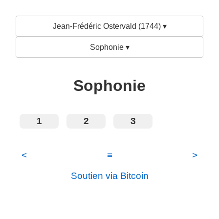
Jean-Frédéric Ostervald (1744) ▾
Sophonie ▾
Sophonie
1
2
3
<
≡
>
Soutien via Bitcoin