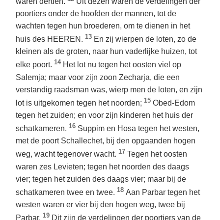
waren dertien.
Uit dezen waren de verdelingen der
poortiers onder de hoofden der mannen, tot de
wachten tegen hun broederen, om te dienen in het
13
huis des HEEREN.
En zij wierpen de loten, zo de
kleinen als de groten, naar hun vaderlijke huizen, tot
14
elke poort.
Het lot nu tegen het oosten viel op
Salemja; maar voor zijn zoon Zecharja, die een
verstandig raadsman was, wierp men de loten, en zijn
15
lot is uitgekomen tegen het noorden;
Obed-Edom
tegen het zuiden; en voor zijn kinderen het huis der
16
schatkameren.
Suppim en Hosa tegen het westen,
met de poort Schallechet, bij den opgaanden hogen
17
weg, wacht tegenover wacht.
Tegen het oosten
waren zes Levieten; tegen het noorden des daags
vier; tegen het zuiden des daags vier; maar bij de
18
schatkameren twee en twee.
Aan Parbar tegen het
westen waren er vier bij den hogen weg, twee bij
19
Parbar.
Dit zijn de verdelingen der poortiers van de