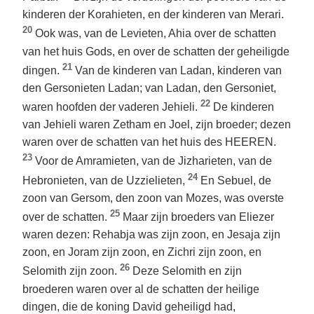
kinderen der Korahieten, en der kinderen van Merari.
20
Ook was, van de Levieten, Ahia over de schatten
van het huis Gods, en over de schatten der geheiligde
21
dingen.
Van de kinderen van Ladan, kinderen van
den Gersonieten Ladan; van Ladan, den Gersoniet,
22
waren hoofden der vaderen Jehieli.
De kinderen
van Jehieli waren Zetham en Joel, zijn broeder; dezen
waren over de schatten van het huis des HEEREN.
23
Voor de Amramieten, van de Jizharieten, van de
24
Hebronieten, van de Uzzielieten,
En Sebuel, de
zoon van Gersom, den zoon van Mozes, was overste
25
over de schatten.
Maar zijn broeders van Eliezer
waren dezen: Rehabja was zijn zoon, en Jesaja zijn
zoon, en Joram zijn zoon, en Zichri zijn zoon, en
26
Selomith zijn zoon.
Deze Selomith en zijn
broederen waren over al de schatten der heilige
dingen, die de koning David geheiligd had,