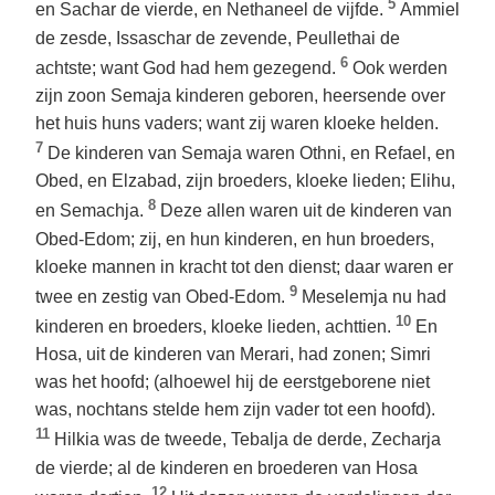
5
en Sachar de vierde, en Nethaneel de vijfde.
Ammiel
de zesde, Issaschar de zevende, Peullethai de
6
achtste; want God had hem gezegend.
Ook werden
zijn zoon Semaja kinderen geboren, heersende over
het huis huns vaders; want zij waren kloeke helden.
7
De kinderen van Semaja waren Othni, en Refael, en
Obed, en Elzabad, zijn broeders, kloeke lieden; Elihu,
8
en Semachja.
Deze allen waren uit de kinderen van
Obed-Edom; zij, en hun kinderen, en hun broeders,
kloeke mannen in kracht tot den dienst; daar waren er
9
twee en zestig van Obed-Edom.
Meselemja nu had
10
kinderen en broeders, kloeke lieden, achttien.
En
Hosa, uit de kinderen van Merari, had zonen; Simri
was het hoofd; (alhoewel hij de eerstgeborene niet
was, nochtans stelde hem zijn vader tot een hoofd).
11
Hilkia was de tweede, Tebalja de derde, Zecharja
de vierde; al de kinderen en broederen van Hosa
12