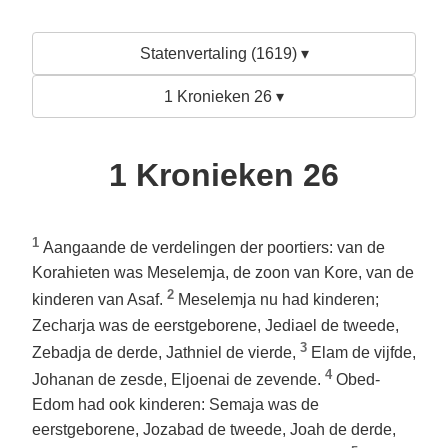
Statenvertaling (1619) ▾
1 Kronieken 26 ▾
1 Kronieken 26
1
Aangaande de verdelingen der poortiers: van de
Korahieten was Meselemja, de zoon van Kore, van de
2
kinderen van Asaf.
Meselemja nu had kinderen;
Zecharja was de eerstgeborene, Jediael de tweede,
3
Zebadja de derde, Jathniel de vierde,
Elam de vijfde,
4
Johanan de zesde, Eljoenai de zevende.
Obed-
Edom had ook kinderen: Semaja was de
eerstgeborene, Jozabad de tweede, Joah de derde,