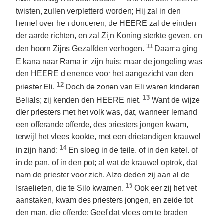
twisten, zullen verpletterd worden; Hij zal in den
hemel over hen donderen; de HEERE zal de einden
der aarde richten, en zal Zijn Koning sterkte geven, en
11
den hoorn Zijns Gezalfden verhogen.
Daarna ging
Elkana naar Rama in zijn huis; maar de jongeling was
den HEERE dienende voor het aangezicht van den
12
priester Eli.
Doch de zonen van Eli waren kinderen
13
Belials; zij kenden den HEERE niet.
Want de wijze
dier priesters met het volk was, dat, wanneer iemand
een offerande offerde, des priesters jongen kwam,
terwijl het vlees kookte, met een drietandigen krauwel
14
in zijn hand;
En sloeg in de teile, of in den ketel, of
in de pan, of in den pot; al wat de krauwel optrok, dat
nam de priester voor zich. Alzo deden zij aan al de
15
Israelieten, die te Silo kwamen.
Ook eer zij het vet
aanstaken, kwam des priesters jongen, en zeide tot
den man, die offerde: Geef dat vlees om te braden