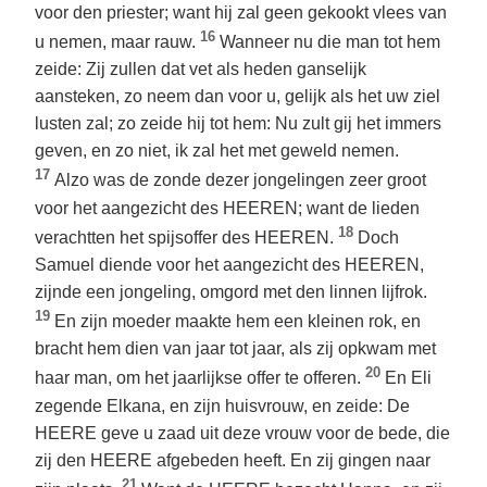
voor den priester; want hij zal geen gekookt vlees van
16
u nemen, maar rauw.
Wanneer nu die man tot hem
zeide: Zij zullen dat vet als heden ganselijk
aansteken, zo neem dan voor u, gelijk als het uw ziel
lusten zal; zo zeide hij tot hem: Nu zult gij het immers
geven, en zo niet, ik zal het met geweld nemen.
17
Alzo was de zonde dezer jongelingen zeer groot
voor het aangezicht des HEEREN; want de lieden
18
verachtten het spijsoffer des HEEREN.
Doch
Samuel diende voor het aangezicht des HEEREN,
zijnde een jongeling, omgord met den linnen lijfrok.
19
En zijn moeder maakte hem een kleinen rok, en
bracht hem dien van jaar tot jaar, als zij opkwam met
20
haar man, om het jaarlijkse offer te offeren.
En Eli
zegende Elkana, en zijn huisvrouw, en zeide: De
HEERE geve u zaad uit deze vrouw voor de bede, die
zij den HEERE afgebeden heeft. En zij gingen naar
21