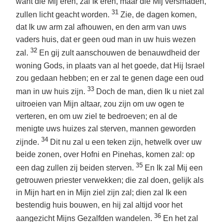
want die Mij eren, zal Ik eren, maar die Mij versmaden,
31
zullen licht geacht worden.
Zie, de dagen komen,
dat Ik uw arm zal afhouwen, en den arm van uws
vaders huis, dat er geen oud man in uw huis wezen
32
zal.
En gij zult aanschouwen de benauwdheid der
woning Gods, in plaats van al het goede, dat Hij Israel
zou gedaan hebben; en er zal te genen dage een oud
33
man in uw huis zijn.
Doch de man, dien Ik u niet zal
uitroeien van Mijn altaar, zou zijn om uw ogen te
verteren, en om uw ziel te bedroeven; en al de
menigte uws huizes zal sterven, mannen geworden
34
zijnde.
Dit nu zal u een teken zijn, hetwelk over uw
beide zonen, over Hofni en Pinehas, komen zal: op
35
een dag zullen zij beiden sterven.
En Ik zal Mij een
getrouwen priester verwekken; die zal doen, gelijk als
in Mijn hart en in Mijn ziel zijn zal; dien zal Ik een
bestendig huis bouwen, en hij zal altijd voor het
36
aangezicht Mijns Gezalfden wandelen.
En het zal