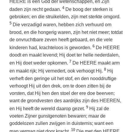
HEERE is een God der wetenschappen, en Zijn
4
daden zijn recht gedaan.
De boog der sterken is
gebroken; en die struikelden, zijn met sterkte omgord.
5
Die verzadigd waren, hebben zich verhuurd om
brood, en die hongerig waren, zijn het niet meer; totdat
de onvruchtbare zeven heeft gebaard, en die vele
6
kinderen had, krachteloos is geworden.
De HEERE
doodt en maakt levend; Hij doet ter helle nederdalen,
7
en Hij doet weder opkomen.
De HEERE maakt arm
8
en maakt rijk; Hij vernedert, ook verhoogt Hij.
Hij
verheft den geringe uit het stof, en den nooddruftige
verhoogt Hij uit den drek, om te doen zitten bij de
vorsten, dat Hij hen den stoel der ere doe beerven;
want de grondvesten des aardrijks zijn des HEEREN,
9
en Hij heeft de wereld daarop gezet.
Hij zal de
voeten Zijner gunstgenoten bewaren; maar de
goddelozen zullen zwijgen in duisternis; want een
10
man vermag niet door kracht.
Die met den HEERE