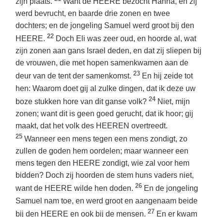
zijn plaats.
Want de HEERE bezocht Hanna, en zij
werd bevrucht, en baarde drie zonen en twee
dochters; en de jongeling Samuel werd groot bij den
22
HEERE.
Doch Eli was zeer oud, en hoorde al, wat
zijn zonen aan gans Israel deden, en dat zij sliepen bij
de vrouwen, die met hopen samenkwamen aan de
23
deur van de tent der samenkomst.
En hij zeide tot
hen: Waarom doet gij al zulke dingen, dat ik deze uw
24
boze stukken hore van dit ganse volk?
Niet, mijn
zonen; want dit is geen goed gerucht, dat ik hoor; gij
maakt, dat het volk des HEEREN overtreedt.
25
Wanneer een mens tegen een mens zondigt, zo
zullen de goden hem oordelen; maar wanneer een
mens tegen den HEERE zondigt, wie zal voor hem
bidden? Doch zij hoorden de stem huns vaders niet,
26
want de HEERE wilde hen doden.
En de jongeling
Samuel nam toe, en werd groot en aangenaam beide
27
bij den HEERE en ook bij de mensen.
En er kwam