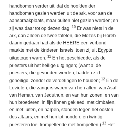
handbomen verder uit, dat de hoofden der
handbomen gezien werden uit de ark, voor aan de
aanspraakplaats, maar buiten niet gezien werden; en
10
zij was daar tot op dezen dag.
Er was niets in de
ark, dan alleen de twee tafelen, die Mozes bij Horeb
daarin gedaan had als de HEERE een verbond
maakte met de kinderen Israels, toen zij uit Egypte
11
uitgetogen waren.
En het geschiedde, als de
priesters uit het heilige uitgingen; (want al de
priesters, die gevonden werden, hadden zich
12
geheiligd, zonder de verdelingen te houden;
En de
Levieten, die zangers waren van hen allen, van Asaf,
van Heman, van Jeduthun, en van hun zonen, en van
hun broederen, in fijn linnen gekleed, met cimbalen,
en met luiten, en harpen, stonden tegen het oosten
des altaars, en met hen tot honderd en twintig
13
priesteren toe, trompettende met trompetten.)
Het