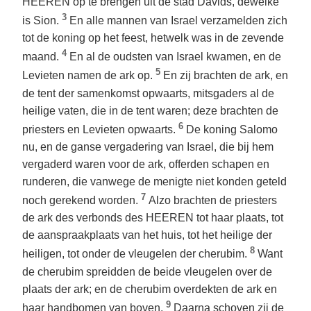
HEEREN op te brengen uit de stad Davids, dewelke
3
is Sion.
En alle mannen van Israel verzamelden zich
tot de koning op het feest, hetwelk was in de zevende
4
maand.
En al de oudsten van Israel kwamen, en de
5
Levieten namen de ark op.
En zij brachten de ark, en
de tent der samenkomst opwaarts, mitsgaders al de
heilige vaten, die in de tent waren; deze brachten de
6
priesters en Levieten opwaarts.
De koning Salomo
nu, en de ganse vergadering van Israel, die bij hem
vergaderd waren voor de ark, offerden schapen en
runderen, die vanwege de menigte niet konden geteld
7
noch gerekend worden.
Alzo brachten de priesters
de ark des verbonds des HEEREN tot haar plaats, tot
de aanspraakplaats van het huis, tot het heilige der
8
heiligen, tot onder de vleugelen der cherubim.
Want
de cherubim spreidden de beide vleugelen over de
plaats der ark; en de cherubim overdekten de ark en
9
haar handbomen van boven.
Daarna schoven zij de