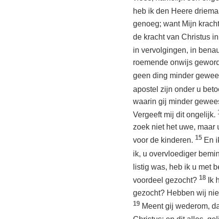
heb ik den Heere driemaa
genoeg; want Mijn kracht
de kracht van Christus i
in vervolgingen, in bena
roemende onwijs geworden
geen ding minder gewees
apostel zijn onder u bet
waarin gij minder gewees
Vergeeft mij dit ongelijk.
zoek niet het uwe, maar 
15
voor de kinderen.
En i
ik, u overvloediger bem
listig was, heb ik u met
18
voordeel gezocht?
Ik 
gezocht? Hebben wij nie
19
Meent gij wederom, da