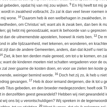
9
l gebeden, opdat hij van mij zou wijken.
En Hij heeft tot mij 
 wordt in zwakheid volbracht. Zo zal ik dan veel liever roemen
10
n mij wone.
Daarom heb ik een welbehagen in zwakheden, in
uwdheden, om Christus' wil; want als ik zwak ben, dan ben ik m
; gij hebt mij genoodzaakt, want ik behoorde van u geprezen te
12
t dan de uitnemendste apostelen, hoewel ik niets ben.
De m
oond in alle lijdzaamheid, met tekenen, en wonderen, en krachte
t zijt dan de andere Gemeenten, anders, dan dat ikzelf u niet l
14
Ziet, ik ben ten derden male gereed, om tot u te komen, en zal u
u; want de kinderen moeten niet schatten vergaderen voor de o
k zal zeer gaarne de kosten doen, en voor uw zielen ten koste
16
innende, weiniger bemind worde.
Doch het zij zo, ik heb u nie
17
 bedrog gevangen.
Heb ik door iemand dergenen, die ik tot u 
heb Titus gebeden, en den broeder medegezonden; heeft ook Tit
t in denzelfden geest gewandeld? Hebben wij niet gewandeld i
t wij ons bij u verontschuldigen? Wij spreken in de tegenwoord
20