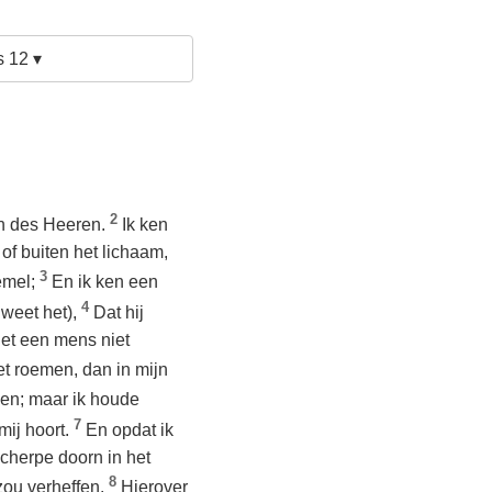
s 12 ▾
2
en des Heeren.
Ik ken
 of buiten het lichaam,
3
hemel;
En ik ken een
4
 weet het),
Dat hij
het een mens niet
et roemen, dan in mijn
ggen; maar ik houde
7
mij hoort.
En opdat ik
cherpe doorn in het
8
 zou verheffen.
Hierover