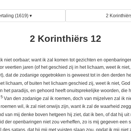
rtaling (1619) ▾
2 Korinthiër
2 Korinthiërs 12
ijk niet oorbaar; want ik zal komen tot gezichten en openbaring
 veertien jaren (of het geschied zij in het lichaam, weet ik niet,
et), dat de zodanige opgetrokken is geweest tot in den derden 
et lichaam, of buiten het lichaam geschied zij, weet ik niet, God
n het paradijs, en gehoord heeft onuitsprekelijke woorden, die 
5
.
Van den zodanige zal ik roemen, doch van mijzelven zal ik ni
 roemen wil, ik zal niet onwijs zijn, want ik zal de waarheid ze
 van mij denke boven hetgeen hij ziet, dat ik ben, of dat hij uit 
d der openbaringen niet zou verheffen, zo is mij gegeven een s
 des satans, dat hij mij met vuisten slaan zou, opdat ik mij niet