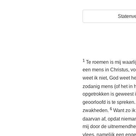
Statenve
1
Te roemen is mij waarl
een mens in Christus, voor
weet ik niet, God weet h
zodanig mens (of het in h
opgetrokken is geweest i
geoorloofd is te spreken
6
zwakheden.
Want zo ik
daarvan af, opdat niemand
mij door de uitnemendhei
vlees, namelijk een engel