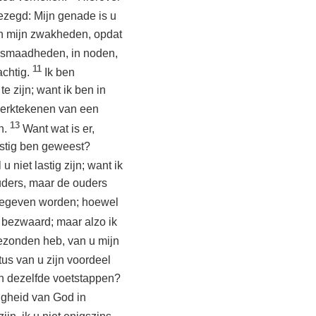
gezegd: Mijn genade is u
 in mijn zwakheden, opdat
 smaadheden, in noden,
11
achtig.
Ik ben
 zijn; want ik ben in
erktekenen van een
13
n.
Want wat is er,
astig ben geweest?
 niet lastig zijn; want ik
uders, maar de ouders
 gegeven worden; hoewel
t bezwaard; maar alzo ik
gezonden heb, van u mijn
us van u zijn voordeel
n dezelfde voetstappen?
igheid van God in