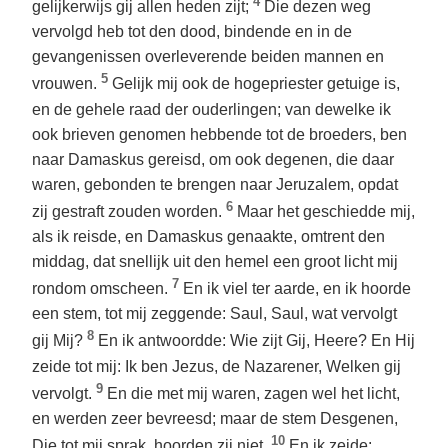
4
gelijkerwijs gij allen heden zijt;
Die dezen weg
vervolgd heb tot den dood, bindende en in de
gevangenissen overleverende beiden mannen en
5
vrouwen.
Gelijk mij ook de hogepriester getuige is,
en de gehele raad der ouderlingen; van dewelke ik
ook brieven genomen hebbende tot de broeders, ben
naar Damaskus gereisd, om ook degenen, die daar
waren, gebonden te brengen naar Jeruzalem, opdat
6
zij gestraft zouden worden.
Maar het geschiedde mij,
als ik reisde, en Damaskus genaakte, omtrent den
middag, dat snellijk uit den hemel een groot licht mij
7
rondom omscheen.
En ik viel ter aarde, en ik hoorde
een stem, tot mij zeggende: Saul, Saul, wat vervolgt
8
gij Mij?
En ik antwoordde: Wie zijt Gij, Heere? En Hij
zeide tot mij: Ik ben Jezus, de Nazarener, Welken gij
9
vervolgt.
En die met mij waren, zagen wel het licht,
en werden zeer bevreesd; maar de stem Desgenen,
10
Die tot mij sprak, hoorden zij niet.
En ik zeide: