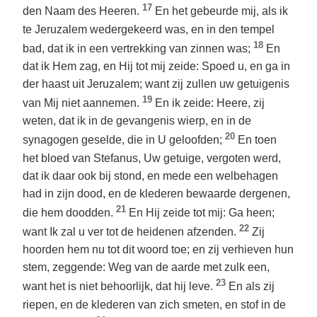
17
den Naam des Heeren.
En het gebeurde mij, als ik
te Jeruzalem wedergekeerd was, en in den tempel
18
bad, dat ik in een vertrekking van zinnen was;
En
dat ik Hem zag, en Hij tot mij zeide: Spoed u, en ga in
der haast uit Jeruzalem; want zij zullen uw getuigenis
19
van Mij niet aannemen.
En ik zeide: Heere, zij
weten, dat ik in de gevangenis wierp, en in de
20
synagogen geselde, die in U geloofden;
En toen
het bloed van Stefanus, Uw getuige, vergoten werd,
dat ik daar ook bij stond, en mede een welbehagen
had in zijn dood, en de klederen bewaarde dergenen,
21
die hem doodden.
En Hij zeide tot mij: Ga heen;
22
want Ik zal u ver tot de heidenen afzenden.
Zij
hoorden hem nu tot dit woord toe; en zij verhieven hun
stem, zeggende: Weg van de aarde met zulk een,
23
want het is niet behoorlijk, dat hij leve.
En als zij
riepen, en de klederen van zich smeten, en stof in de