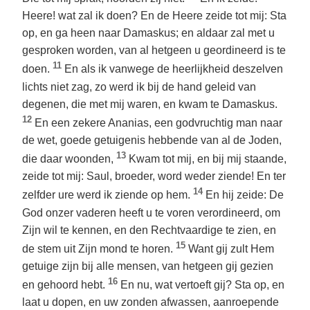
Heere! wat zal ik doen? En de Heere zeide tot mij: Sta
op, en ga heen naar Damaskus; en aldaar zal met u
gesproken worden, van al hetgeen u geordineerd is te
11
doen.
En als ik vanwege de heerlijkheid deszelven
lichts niet zag, zo werd ik bij de hand geleid van
degenen, die met mij waren, en kwam te Damaskus.
12
En een zekere Ananias, een godvruchtig man naar
de wet, goede getuigenis hebbende van al de Joden,
13
die daar woonden,
Kwam tot mij, en bij mij staande,
zeide tot mij: Saul, broeder, word weder ziende! En ter
14
zelfder ure werd ik ziende op hem.
En hij zeide: De
God onzer vaderen heeft u te voren verordineerd, om
Zijn wil te kennen, en den Rechtvaardige te zien, en
15
de stem uit Zijn mond te horen.
Want gij zult Hem
getuige zijn bij alle mensen, van hetgeen gij gezien
16
en gehoord hebt.
En nu, wat vertoeft gij? Sta op, en
laat u dopen, en uw zonden afwassen, aanroepende