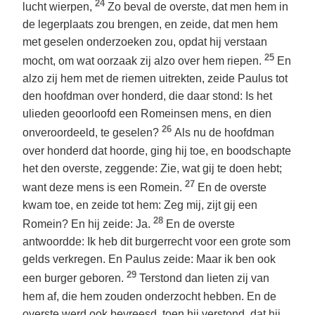
24
lucht wierpen,
Zo beval de overste, dat men hem in
de legerplaats zou brengen, en zeide, dat men hem
met geselen onderzoeken zou, opdat hij verstaan
25
mocht, om wat oorzaak zij alzo over hem riepen.
En
alzo zij hem met de riemen uitrekten, zeide Paulus tot
den hoofdman over honderd, die daar stond: Is het
ulieden geoorloofd een Romeinsen mens, en dien
26
onveroordeeld, te geselen?
Als nu de hoofdman
over honderd dat hoorde, ging hij toe, en boodschapte
het den overste, zeggende: Zie, wat gij te doen hebt;
27
want deze mens is een Romein.
En de overste
kwam toe, en zeide tot hem: Zeg mij, zijt gij een
28
Romein? En hij zeide: Ja.
En de overste
antwoordde: Ik heb dit burgerrecht voor een grote som
gelds verkregen. En Paulus zeide: Maar ik ben ook
29
een burger geboren.
Terstond dan lieten zij van
hem af, die hem zouden onderzocht hebben. En de
overste werd ook bevreesd, toen hij verstond, dat hij