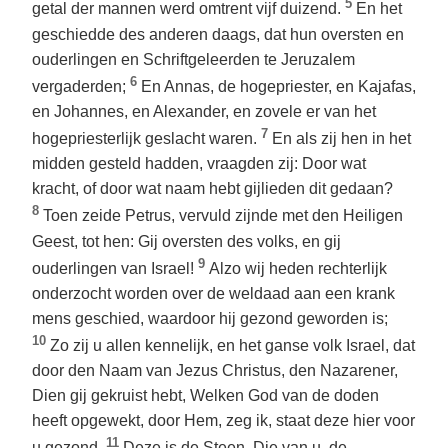
5
getal der mannen werd omtrent vijf duizend.
En het
geschiedde des anderen daags, dat hun oversten en
ouderlingen en Schriftgeleerden te Jeruzalem
6
vergaderden;
En Annas, de hogepriester, en Kajafas,
en Johannes, en Alexander, en zovele er van het
7
hogepriesterlijk geslacht waren.
En als zij hen in het
midden gesteld hadden, vraagden zij: Door wat
kracht, of door wat naam hebt gijlieden dit gedaan?
8
Toen zeide Petrus, vervuld zijnde met den Heiligen
Geest, tot hen: Gij oversten des volks, en gij
9
ouderlingen van Israel!
Alzo wij heden rechterlijk
onderzocht worden over de weldaad aan een krank
mens geschied, waardoor hij gezond geworden is;
10
Zo zij u allen kennelijk, en het ganse volk Israel, dat
door den Naam van Jezus Christus, den Nazarener,
Dien gij gekruist hebt, Welken God van de doden
heeft opgewekt, door Hem, zeg ik, staat deze hier voor
11