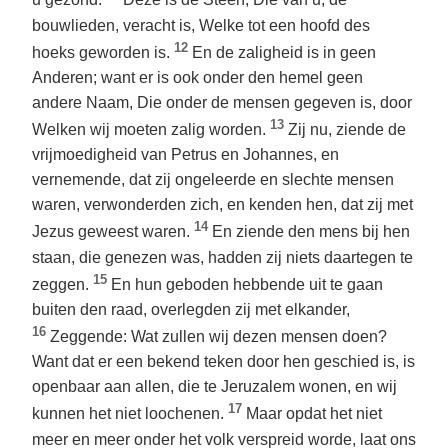
u gezond.
Deze is de Steen, Die van u, de
bouwlieden, veracht is, Welke tot een hoofd des
12
hoeks geworden is.
En de zaligheid is in geen
Anderen; want er is ook onder den hemel geen
andere Naam, Die onder de mensen gegeven is, door
13
Welken wij moeten zalig worden.
Zij nu, ziende de
vrijmoedigheid van Petrus en Johannes, en
vernemende, dat zij ongeleerde en slechte mensen
waren, verwonderden zich, en kenden hen, dat zij met
14
Jezus geweest waren.
En ziende den mens bij hen
staan, die genezen was, hadden zij niets daartegen te
15
zeggen.
En hun geboden hebbende uit te gaan
buiten den raad, overlegden zij met elkander,
16
Zeggende: Wat zullen wij dezen mensen doen?
Want dat er een bekend teken door hen geschied is, is
openbaar aan allen, die te Jeruzalem wonen, en wij
17
kunnen het niet loochenen.
Maar opdat het niet
meer en meer onder het volk verspreid worde, laat ons