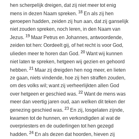
hen scherpelijk dreigen, dat zij niet meer tot enig
18
mens in dezen Naam spreken.
En als zij hen
geroepen hadden, zeiden zij hun aan, dat zij ganselijk
niet zouden spreken, noch leren, in den Naam van
19
Jezus.
Maar Petrus en Johannes, antwoordende,
zeiden tot hen: Oordeelt gij, of het recht is voor God,
20
ulieden meer te horen dan God.
Want wij kunnen
niet laten te spreken, hetgeen wij gezien en gehoord
21
hebben.
Maar zij dreigden hen nog meer, en lieten
ze gaan, niets vindende, hoe zij hen straffen zouden,
om des volks wil; want zij verheerlijkten allen God
22
over hetgeen er geschied was.
Want de mens was
meer dan veertig jaren oud, aan welken dit teken der
23
genezing geschied was.
En zij, losgelaten zijnde,
kwamen tot de hunnen, en verkondigden al wat de
overpriesters en de ouderlingen tot hen gezegd
24
hadden.
En als dezen dat hoorden, hieven zij