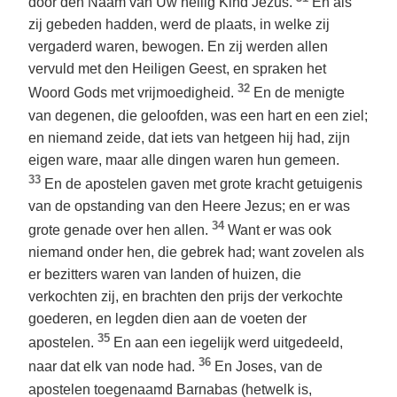
door den Naam van Uw heilig Kind Jezus.
En als
zij gebeden hadden, werd de plaats, in welke zij
vergaderd waren, bewogen. En zij werden allen
vervuld met den Heiligen Geest, en spraken het
32
Woord Gods met vrijmoedigheid.
En de menigte
van degenen, die geloofden, was een hart en een ziel;
en niemand zeide, dat iets van hetgeen hij had, zijn
eigen ware, maar alle dingen waren hun gemeen.
33
En de apostelen gaven met grote kracht getuigenis
van de opstanding van den Heere Jezus; en er was
34
grote genade over hen allen.
Want er was ook
niemand onder hen, die gebrek had; want zovelen als
er bezitters waren van landen of huizen, die
verkochten zij, en brachten den prijs der verkochte
goederen, en legden dien aan de voeten der
35
apostelen.
En aan een iegelijk werd uitgedeeld,
36
naar dat elk van node had.
En Joses, van de
apostelen toegenaamd Barnabas (hetwelk is,