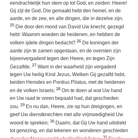
eendrachtelijk hun stem op tot God, en zeiden: Heere!
Gij zijt de God, Die gemaakt hebt den hemel, en de
aarde, en de zee, en alle dingen, die in dezelve zijn.
25
Die door den mond van David Uw knecht, gezegd
hebt: Waarom woeden de heidenen, en hebben de
26
volken ijdele dingen bedacht?
De koningen der
aarde zijn te zamen opgestaan, en de oversten zijn
bijeenvergaderd tegen den Heere, en tegen Zijn
27
Gezalfde.
Want in der waarheid zijn vergaderd
tegen Uw heilig Kind Jezus, Welken Gij gezalfd hebt,
beiden Herodes en Pontius Pilatus, met de heidenen
28
en de volken Israels;
Om te doen al wat Uw hand
en Uw raad te voren bepaald had, dat geschieden
29
zou.
En nu dan, Heere, zie op hun dreigingen, en
geef Uw dienstknechten met alle vrijmoedigheid Uw
30
woord te spreken;
Daarin, dat Gij Uw hand uitstrekt
tot genezing, en dat tekenen en wonderen geschieden
31