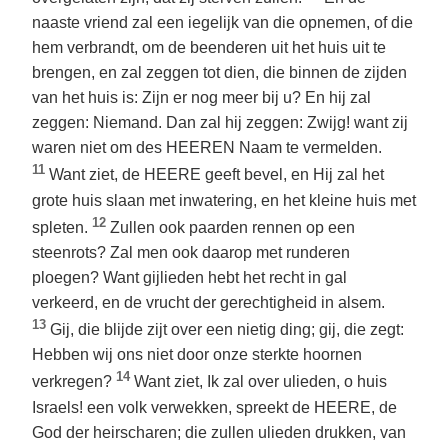
naaste vriend zal een iegelijk van die opnemen, of die
hem verbrandt, om de beenderen uit het huis uit te
brengen, en zal zeggen tot dien, die binnen de zijden
van het huis is: Zijn er nog meer bij u? En hij zal
zeggen: Niemand. Dan zal hij zeggen: Zwijg! want zij
waren niet om des HEEREN Naam te vermelden.
11
Want ziet, de HEERE geeft bevel, en Hij zal het
grote huis slaan met inwatering, en het kleine huis met
12
spleten.
Zullen ook paarden rennen op een
steenrots? Zal men ook daarop met runderen
ploegen? Want gijlieden hebt het recht in gal
verkeerd, en de vrucht der gerechtigheid in alsem.
13
Gij, die blijde zijt over een nietig ding; gij, die zegt:
Hebben wij ons niet door onze sterkte hoornen
14
verkregen?
Want ziet, Ik zal over ulieden, o huis
Israels! een volk verwekken, spreekt de HEERE, de
God der heirscharen; die zullen ulieden drukken, van