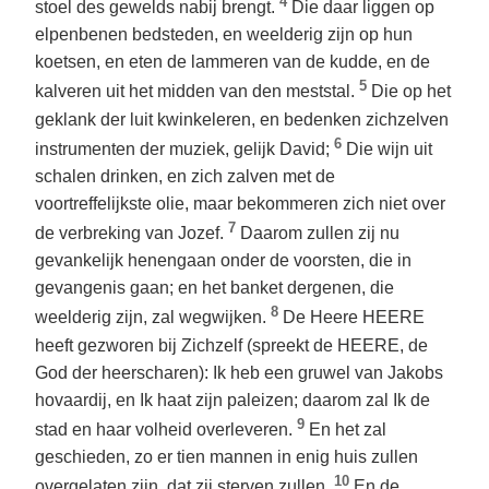
4
stoel des gewelds nabij brengt.
Die daar liggen op
elpenbenen bedsteden, en weelderig zijn op hun
koetsen, en eten de lammeren van de kudde, en de
5
kalveren uit het midden van den meststal.
Die op het
geklank der luit kwinkeleren, en bedenken zichzelven
6
instrumenten der muziek, gelijk David;
Die wijn uit
schalen drinken, en zich zalven met de
voortreffelijkste olie, maar bekommeren zich niet over
7
de verbreking van Jozef.
Daarom zullen zij nu
gevankelijk henengaan onder de voorsten, die in
gevangenis gaan; en het banket dergenen, die
8
weelderig zijn, zal wegwijken.
De Heere HEERE
heeft gezworen bij Zichzelf (spreekt de HEERE, de
God der heerscharen): Ik heb een gruwel van Jakobs
hovaardij, en Ik haat zijn paleizen; daarom zal Ik de
9
stad en haar volheid overleveren.
En het zal
geschieden, zo er tien mannen in enig huis zullen
10
overgelaten zijn, dat zij sterven zullen.
En de