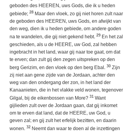
geboden des HEEREN, uws Gods, die ik u heden
28
gebiede;
Maar den vloek, zo gij niet horen zult naar
de geboden des HEEREN, uws Gods, en afwijkt van
den weg, dien ik u heden gebiede, om andere goden
29
na te wandelen, die gij niet gekend hebt.
En het zal
geschieden, als u de HEERE, uw God, zal hebben
ingebracht in het land, waar gij naar toe gaat, om dat
te erven; dan zult gij den zegen uitspreken op den
30
berg Gerizim, en den vloek op den berg Ebal.
Zijn
zij niet aan gene zijde van de Jordaan, achter den
weg van den ondergang der zon, in het land der
Kanaanieten, die in het vlakke veld wonen, tegenover
31
Gilgal, bij de eikenbossen van More?
Want
gijlieden zult over de Jordaan gaan, dat gij inkomet
om te erven dat land, dat de HEERE, uw God, u
geven zal; en gij zult het erfelijk bezitten, en daarin
32
wonen.
Neemt dan waar te doen al de inzettingen