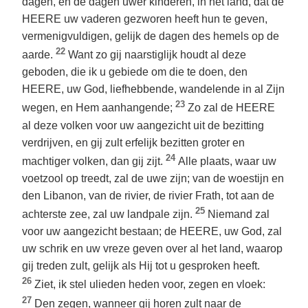
dagen, en de dagen uwer kinderen, in het land, dat de
HEERE uw vaderen gezworen heeft hun te geven,
vermenigvuldigen, gelijk de dagen des hemels op de
22
aarde.
Want zo gij naarstiglijk houdt al deze
geboden, die ik u gebiede om die te doen, den
HEERE, uw God, liefhebbende, wandelende in al Zijn
23
wegen, en Hem aanhangende;
Zo zal de HEERE
al deze volken voor uw aangezicht uit de bezitting
verdrijven, en gij zult erfelijk bezitten groter en
24
machtiger volken, dan gij zijt.
Alle plaats, waar uw
voetzool op treedt, zal de uwe zijn; van de woestijn en
den Libanon, van de rivier, de rivier Frath, tot aan de
25
achterste zee, zal uw landpale zijn.
Niemand zal
voor uw aangezicht bestaan; de HEERE, uw God, zal
uw schrik en uw vreze geven over al het land, waarop
gij treden zult, gelijk als Hij tot u gesproken heeft.
26
Ziet, ik stel ulieden heden voor, zegen en vloek:
27
Den zegen, wanneer gij horen zult naar de