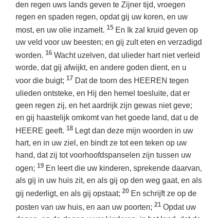
den regen uws lands geven te Zijner tijd, vroegen
regen en spaden regen, opdat gij uw koren, en uw
15
most, en uw olie inzamelt.
En Ik zal kruid geven op
uw veld voor uw beesten; en gij zult eten en verzadigd
16
worden.
Wacht uzelven, dat ulieder hart niet verleid
worde, dat gij afwijkt, en andere goden dient, en u
17
voor die buigt;
Dat de toorn des HEEREN tegen
ulieden ontsteke, en Hij den hemel toesluite, dat er
geen regen zij, en het aardrijk zijn gewas niet geve;
en gij haastelijk omkomt van het goede land, dat u de
18
HEERE geeft.
Legt dan deze mijn woorden in uw
hart, en in uw ziel, en bindt ze tot een teken op uw
hand, dat zij tot voorhoofdspanselen zijn tussen uw
19
ogen;
En leert die uw kinderen, sprekende daarvan,
als gij in uw huis zit, en als gij op den weg gaat, en als
20
gij nederligt, en als gij opstaat;
En schrijft ze op de
21
posten van uw huis, en aan uw poorten;
Opdat uw