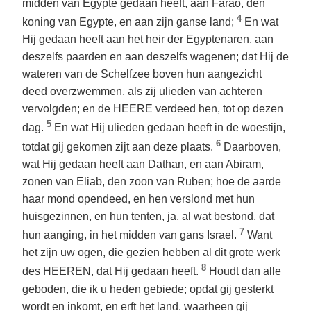
midden van Egypte gedaan heeft, aan Farao, den
4
koning van Egypte, en aan zijn ganse land;
En wat
Hij gedaan heeft aan het heir der Egyptenaren, aan
deszelfs paarden en aan deszelfs wagenen; dat Hij de
wateren van de Schelfzee boven hun aangezicht
deed overzwemmen, als zij ulieden van achteren
vervolgden; en de HEERE verdeed hen, tot op dezen
5
dag.
En wat Hij ulieden gedaan heeft in de woestijn,
6
totdat gij gekomen zijt aan deze plaats.
Daarboven,
wat Hij gedaan heeft aan Dathan, en aan Abiram,
zonen van Eliab, den zoon van Ruben; hoe de aarde
haar mond opendeed, en hen verslond met hun
huisgezinnen, en hun tenten, ja, al wat bestond, dat
7
hun aanging, in het midden van gans Israel.
Want
het zijn uw ogen, die gezien hebben al dit grote werk
8
des HEEREN, dat Hij gedaan heeft.
Houdt dan alle
geboden, die ik u heden gebiede; opdat gij gesterkt
wordt en inkomt, en erft het land, waarheen gij