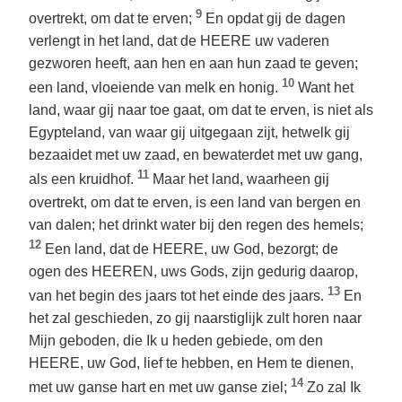
9
overtrekt, om dat te erven;
En opdat gij de dagen
verlengt in het land, dat de HEERE uw vaderen
gezworen heeft, aan hen en aan hun zaad te geven;
10
een land, vloeiende van melk en honig.
Want het
land, waar gij naar toe gaat, om dat te erven, is niet als
Egypteland, van waar gij uitgegaan zijt, hetwelk gij
bezaaidet met uw zaad, en bewaterdet met uw gang,
11
als een kruidhof.
Maar het land, waarheen gij
overtrekt, om dat te erven, is een land van bergen en
van dalen; het drinkt water bij den regen des hemels;
12
Een land, dat de HEERE, uw God, bezorgt; de
ogen des HEEREN, uws Gods, zijn gedurig daarop,
13
van het begin des jaars tot het einde des jaars.
En
het zal geschieden, zo gij naarstiglijk zult horen naar
Mijn geboden, die Ik u heden gebiede, om den
HEERE, uw God, lief te hebben, en Hem te dienen,
14
met uw ganse hart en met uw ganse ziel;
Zo zal Ik