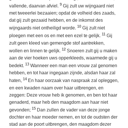
9
vallende, daarvan afviel.
Gij zult uw wijngaard niet
met tweeerlei bezaaien; opdat de volheid des zaads,
dat gij zult gezaaid hebben, en de inkomst des
10
wijngaards niet ontheiligd worde.
Gij zult niet
11
ploegen met een os en met een ezel te gelijk.
Gij
zult geen kleed van gemengde stof aantrekken,
12
wollen en linnen te gelijk.
Snoeren zult gij u maken
aan de vier hoeken uws opperkleeds, waarmede gij u
13
bedekt.
Wanneer een man een vrouw zal genomen
hebben, en tot haar ingegaan zijnde, alsdan haar zal
14
haten,
En haar oorzaak van naspraak zal opleggen,
en een kwaden naam over haar uitbrengen, en
zeggen: Deze vrouw heb ik genomen, en ben tot haar
genaderd, maar heb den maagdom aan haar niet
15
gevonden;
Dan zullen de vader van deze jonge
dochter en haar moeder nemen, en tot de oudsten der
stad aan de poort uitbrengen, den maagdom dezer