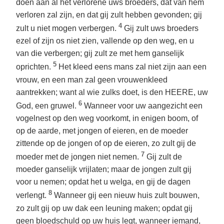
doen aan al het verlorene uws broeders, dat van hem
verloren zal zijn, en dat gij zult hebben gevonden; gij
4
zult u niet mogen verbergen.
Gij zult uws broeders
ezel of zijn os niet zien, vallende op den weg, en u
van die verbergen; gij zult ze met hem ganselijk
5
oprichten.
Het kleed eens mans zal niet zijn aan een
vrouw, en een man zal geen vrouwenkleed
aantrekken; want al wie zulks doet, is den HEERE, uw
6
God, een gruwel.
Wanneer voor uw aangezicht een
vogelnest op den weg voorkomt, in enigen boom, of
op de aarde, met jongen of eieren, en de moeder
zittende op de jongen of op de eieren, zo zult gij de
7
moeder met de jongen niet nemen.
Gij zult de
moeder ganselijk vrijlaten; maar de jongen zult gij
voor u nemen; opdat het u welga, en gij de dagen
8
verlengt.
Wanneer gij een nieuw huis zult bouwen,
zo zult gij op uw dak een leuning maken; opdat gij
geen bloedschuld op uw huis legt, wanneer iemand,