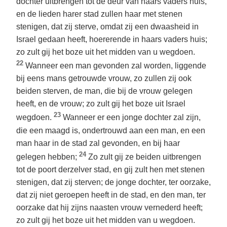
dochter uitbrengen tot de deur van haars vaders huis,
en de lieden harer stad zullen haar met stenen
stenigen, dat zij sterve, omdat zij een dwaasheid in
Israel gedaan heeft, hoererende in haars vaders huis;
zo zult gij het boze uit het midden van u wegdoen.
22
Wanneer een man gevonden zal worden, liggende
bij eens mans getrouwde vrouw, zo zullen zij ook
beiden sterven, de man, die bij de vrouw gelegen
heeft, en de vrouw; zo zult gij het boze uit Israel
23
wegdoen.
Wanneer er een jonge dochter zal zijn,
die een maagd is, ondertrouwd aan een man, en een
man haar in de stad zal gevonden, en bij haar
24
gelegen hebben;
Zo zult gij ze beiden uitbrengen
tot de poort derzelver stad, en gij zult hen met stenen
stenigen, dat zij sterven; de jonge dochter, ter oorzake,
dat zij niet geroepen heeft in de stad, en den man, ter
oorzake dat hij zijns naasten vrouw vernederd heeft;
zo zult gij het boze uit het midden van u wegdoen.