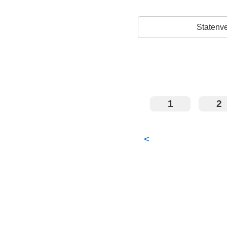
Statenve
1
2
<