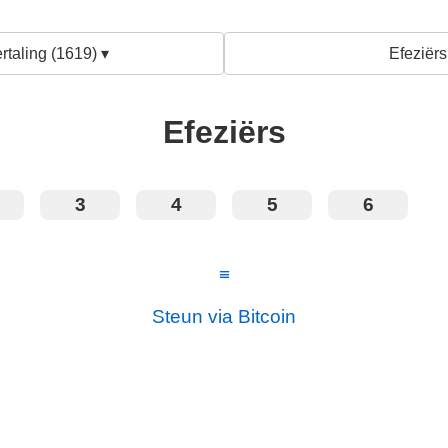
rtaling (1619) ▾
Efeziërs
Efeziërs
3
4
5
6
≡
Steun via Bitcoin