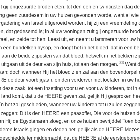
t gij ongezuurde broden eten, tot den een en twintigsten dag d
ang geen zuurdesem in uw huizen gevonden worde, want al wie 
ergadering van Israel uitgeroeid worden, hij zij een vreemdeling
eten, dat gedesemd is; in al uw woningen zult gij ongezuurde bro
srael, en zeide tot hen: Leest uit, en neemt u lammeren voor uw 
een bundelken hysop, en doopt het in het bloed, dat in een bek
aan de beide zijposten van dat bloed, hetwelk in het bekken zij
23
itgaan uit de deur van zijn huis, tot aan den morgen.
Want 
aan; doch wanneer Hij het bloed zien zal aan den bovendorpel
RE de deur voorbijgaan, en den verderver niet toelaten in uw h
deze zaak, tot een inzetting voor u en voor uw kinderen, tot in
t land komt, dat u de HEERE geven zal, gelijk Hij gesproken heef
n het zal geschieden, wanneer uw kinderen tot u zullen zeggen:
ij zeggen: Dit is den HEERE een paasoffer, Die voor de huizen d
oen Hij de Egyptenaren sloeg, en onze huizen bevrijdde! Toen bo
deren Israels gingen en deden het, gelijk als de HEERE Moze
 geschiedde ter middernacht, dat de HEERE al de eerstgeboren