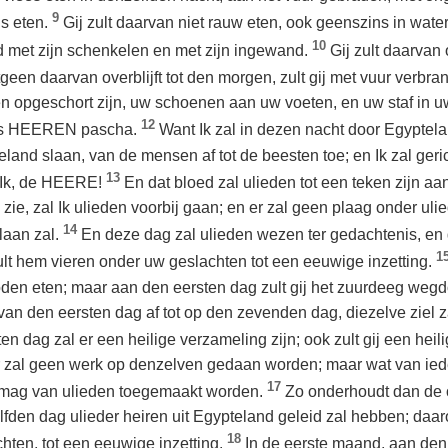
9
us eten.
Gij zult daarvan niet rauw eten, ook geenszins in wat
10
d met zijn schenkelen en met zijn ingewand.
Gij zult daarvan 
geen daarvan overblijft tot den morgen, zult gij met vuur verbr
en opgeschort zijn, uw schoenen aan uw voeten, en uw staf in uw
12
 des HEEREN pascha.
Want Ik zal in dezen nacht door Egyptela
land slaan, van de mensen af tot de beesten toe; en Ik zal geri
13
 Ik, de HEERE!
En dat bloed zal ulieden tot een teken zijn aa
d zie, zal Ik ulieden voorbij gaan; en er zal geen plaag onder uli
14
laan zal.
En deze dag zal ulieden wezen ter gedachtenis, en
1
 zult hem vieren onder uw geslachten tot een eeuwige inzetting.
den eten; maar aan den eersten dag zult gij het zuurdeeg wegd
an den eersten dag af tot op den zevenden dag, diezelve ziel z
en dag zal er een heilige verzameling zijn; ook zult gij een he
 zal geen werk op denzelven gedaan worden; maar wat van iede
17
 mag van ulieden toegemaakt worden.
Zo onderhoudt dan de
lfden dag ulieder heiren uit Egypteland geleid zal hebben; daar
18
ten, tot een eeuwige inzetting.
In de eerste maand, aan den