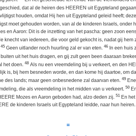
geschied, dat al de heiren des HEEREN uit Egypteland gegaan
jtigst houden, omdat Hij hen uit Egypteland geleid heeft; deze
igst moet gehouden worden, van al de kinderen Israels, onder 
s en Aaron: Dit is de inzetting van het pascha: geen zoon een
le knecht van iedereen, die voor geld gekocht is, nadat gij hem
45
46
.
Geen uitlander noch huurling zal er van eten.
In een huis 
et buiten uit het huis dragen, en gij zult geen been daaraan breke
48
al het doen.
Als nu een vreemdeling bij u verkeert, en den 
lijk is, bij hem besneden worde, en dan kome hij daartoe, om dat
49
ne des lands; maar geen onbesnedene zal daarvan eten.
Ener
50
deling, die als vreemdeling in het midden van u verkeert.
En
51
e HEERE Mozes en Aaron geboden had, alzo deden zij.
En het
RE de kinderen Israels uit Egypteland leidde, naar hun heiren.
≡