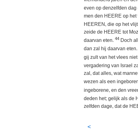
even op denzelfden dag 
men den HEERE op het vli
HEEREN, die op het vlijt
zeide de HEERE tot Moze
44
daarvan eten.
Doch al
dan zal hij daarvan eten
gij zult van het vlees ni
vergadering van Israel z
zal, dat alles, wat manne
wezen als een ingebore
ingeborene, en den vreem
deden het; gelijk als d
zelfden dage, dat de HEE
<