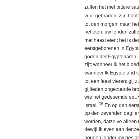
zullen het met bittere sa
vuur gebraden, zijn hoof
tot den morgen; maar het
het eten: uw lenden zull
met haast eten; het is
eerstgeborenen in Egypte
goden der Egyptenaren,
zijt; wanneer Ik het bloe
wanneer Ik Egypteland s
tot een feest vieren; gij
gijlieden ongezuurde bro
wie het gedesemde eet, v
16
Israel.
En op den eerst
op den zevenden dag; er
worden, datzelve alleen
dewijl Ik even aan denze
houden, onder uw geslach