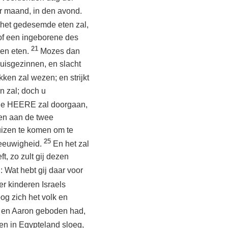
er maand, in den avond.
het gedesemde eten zal,
 of een ingeborene des
21
den eten.
Mozes dan
huisgezinnen, en slacht
ken zal wezen; en strijkt
n zal; doch u
de HEERE zal doorgaan,
 en aan de twee
uizen te komen om te
25
 eeuwigheid.
En het zal
t, zo zult gij dezen
 Wat hebt gij daar voor
er kinderen Israels
og zich het volk en
s en Aaron geboden had,
en in Egypteland sloeg,