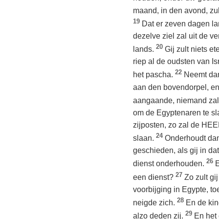
maand, in den avond, zul
19
Dat er zeven dagen l
dezelve ziel zal uit de v
20
lands.
Gij zult niets 
riep al de oudsten van I
22
het pascha.
Neemt dan 
aan den bovendorpel, en 
aangaande, niemand zal u
om de Egyptenaren te sl
zijposten, zo zal de HEE
24
slaan.
Onderhoudt dan 
geschieden, als gij in da
26
dienst onderhouden.
E
27
een dienst?
Zo zult g
voorbijging in Egypte, t
28
neigde zich.
En de kin
29
alzo deden zij.
En het