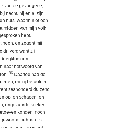
rene van de gevangene,
j nacht, hij en al zijn
en huis, waarin niet een
et midden van mijn volk,
 gesproken hebt.
t heen, en zegent mij
 drijven; want zij
n deegklompen,
n naar het woord van
36
eren.
Daartoe had de
deden; en zij beroofden
trent zeshonderd duizend
en op, en schapen, en
den, ongezuurde koeken;
vertoeven konden, noch
te gewoond hebben, is
ertig jaren, zo is het