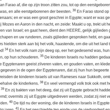
n Farao af, die op zijn troon zitten zou, tot op den eerstgebo
30
 was, en alle eerstgeborenen der beesten.
En Farao stond op bi
enaars; en er was een groot geschrei in Egypte; want er was ge
ij Mozes en Aaron in den nacht, en zeide: Maakt u op, trekt uit h
eren van Israel; en gaat heen, dient den HEERE, gelijk gijlieden
hapen en uw runderen, zoals gijlieden gesproken hebt, en gaa
hielden sterk aan bij het volk, haastende, om die uit het land te
34
od!
En het volk nam zijn deeg op, eer het gedesemd was, hu
35
en, op hun schouderen.
De kinderen Israels nu hadden gedaa
 Egyptenaren geeist zilveren vaten, en gouden vaten, en kled
egeven in de ogen der Egyptenaren, dat zij hun hun begeerte 
 reisden de kinderen Israels uit van Rameses naar Sukkoth, om
38
 behalve de kinderkens.
En veel vermengd volk trok ook met h
39
.
En zij bakten van het deeg, dat zij uit Egypte gebracht had
md; overmits zij uit Egypte uitgedreven werden, zodat zij niet 
40
eiden.
De tijd nu der woning, die de kinderen Israels in Egyp
41
ig jaren.
En het geschiedde ten einde van de vierhonderd en d