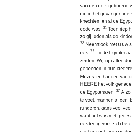
van den eerstgeborene va
die in het gevangenhuis
knechten, en al de Egypt
31
dode was.
Toen riep h
zo gijlieden als de kind
32
Neemt ook met u uw sc
33
ook.
En de Egyptenaars 
zeiden: Wij zijn allen do
gebonden in hun kleder
Mozes, en hadden van de
HEERE het volk genade g
37
de Egyptenaren.
Alzo
te voet, mannen alleen,
runderen, gans veel vee
want het was niet gedese
ook tering voor zich ber
vierhonderd jaren en dert