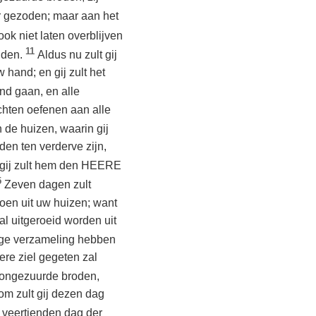
er gezoden; maar aan het
ook niet laten overblijven
11
anden.
Aldus nu zult gij
 hand; en gij zult het
nd gaan, en alle
chten oefenen aan alle
n de huizen, waarin gij
eden ten verderve zijn,
 gij zult hem den HEERE
5
Zeven dagen zult
oen uit uw huizen; want
al uitgeroeid worden uit
ilige verzameling hebben
re ziel gegeten zal
 ongezuurde broden,
om zult gij dezen dag
 veertienden dag der