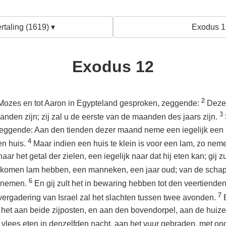
rtaling (1619) ▾
Exodus 1
Exodus 12
2
ozes en tot Aaron in Egypteland gesproken, zeggende:
Deze
3
anden zijn; zij zal u de eerste van de maanden des jaars zijn.
 zeggende: Aan den tienden dezer maand neme een iegelijk een 
4
en huis.
Maar indien een huis te klein is voor een lam, zo neme 
naar het getal der zielen, een iegelijk naar dat hij eten kan; gij
olkomen lam hebben, een manneken, een jaar oud; van de schap
6
t nemen.
En gij zult het in bewaring hebben tot den veertiend
7
ergadering van Israel zal het slachten tussen twee avonden.
 het aan beide zijposten, en aan den bovendorpel, aan de huizen
t vlees eten in denzelfden nacht, aan het vuur gebraden, met on