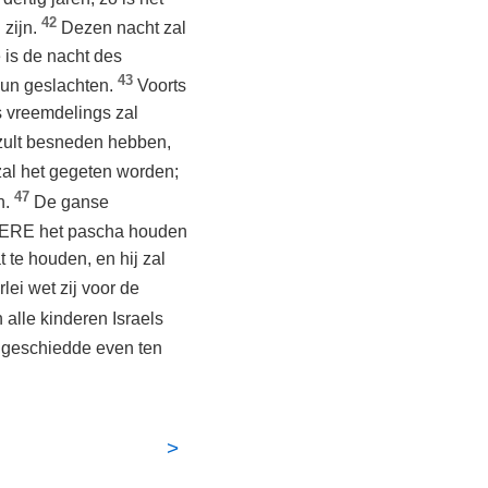
42
 zijn.
Dezen nacht zal
 is de nacht des
43
hun geslachten.
Voorts
s vreemdelings zal
 zult besneden hebben,
zal het gegeten worden;
47
n.
De ganse
HEERE het pascha houden
 te houden, en hij zal
lei wet zij voor de
 alle kinderen Israels
 geschiedde even ten
>