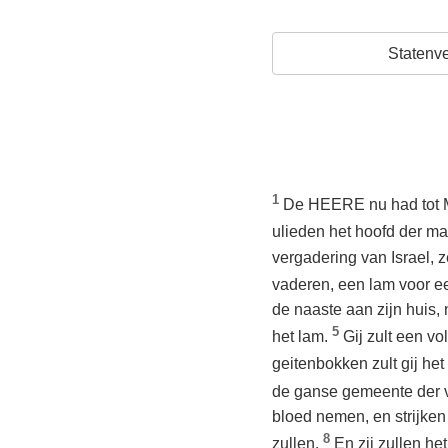
Statenve
1
De HEERE nu had tot M
ulieden het hoofd der ma
vergadering van Israel,
vaderen, een lam voor e
de naaste aan zijn huis, 
5
het lam.
Gij zult een v
geitenbokken zult gij he
de ganse gemeente der v
bloed nemen, en strijken
8
zullen.
En zij zullen he