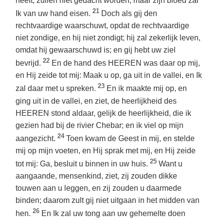
heeft, zullen niet gedacht worden; maar zijn bloed zal
21
Ik van uw hand eisen.
Doch als gij den
rechtvaardige waarschuwt, opdat de rechtvaardige
niet zondige, en hij niet zondigt; hij zal zekerlijk leven,
omdat hij gewaarschuwd is; en gij hebt uw ziel
22
bevrijd.
En de hand des HEEREN was daar op mij,
en Hij zeide tot mij: Maak u op, ga uit in de vallei, en Ik
23
zal daar met u spreken.
En ik maakte mij op, en
ging uit in de vallei, en ziet, de heerlijkheid des
HEEREN stond aldaar, gelijk de heerlijkheid, die ik
gezien had bij de rivier Chebar; en ik viel op mijn
24
aangezicht.
Toen kwam de Geest in mij, en stelde
mij op mijn voeten, en Hij sprak met mij, en Hij zeide
25
tot mij: Ga, besluit u binnen in uw huis.
Want u
aangaande, mensenkind, ziet, zij zouden dikke
touwen aan u leggen, en zij zouden u daarmede
binden; daarom zult gij niet uitgaan in het midden van
26
hen.
En Ik zal uw tong aan uw gehemelte doen