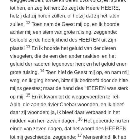
weggevoerden, tot de kinderen uws volks, en spreek
tot hen, en zeg tot hen: Zo zegt de Heere HEERE,
hetzij dat zij horen zullen, of hetzij dat zij het laten
12
zullen.
Toen nam de Geest mij op, en ik hoorde
achter mij een stem van grote ruising, zeggende:
Geloofd zij de heerlijkheid des HEEREN uit Zijn
13
plaats!
En ik hoorde het geluid van der dieren
vleugelen, die de een den ander raakten, en het
geluid der raderen tegenover hen; en het geluid ener
14
grote ruising.
Toen hief de Geest mij op, en nam mij
weg, en ik ging henen, bitterlijk bedroefd door de hitte
mijns geestes; maar de hand des HEEREN was sterk
15
op mij.
En ik kwam tot de weggevoerden te Tel-
Abib, die aan de rivier Chebar woonden, en ik bleef
daar zij woonden; ja, ik bleef daar verbaasd in het
16
midden van hen zeven dagen.
Het gebeurde nu ten
einde van zeven dagen, dat het woord des HEEREN
17
tot mij geschiedde, zeggende:
Mensenkind! Ik heb