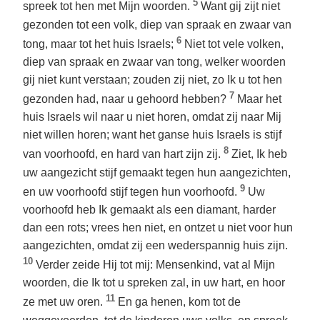
5
spreek tot hen met Mijn woorden.
Want gij zijt niet
gezonden tot een volk, diep van spraak en zwaar van
6
tong, maar tot het huis Israels;
Niet tot vele volken,
diep van spraak en zwaar van tong, welker woorden
gij niet kunt verstaan; zouden zij niet, zo Ik u tot hen
7
gezonden had, naar u gehoord hebben?
Maar het
huis Israels wil naar u niet horen, omdat zij naar Mij
niet willen horen; want het ganse huis Israels is stijf
8
van voorhoofd, en hard van hart zijn zij.
Ziet, Ik heb
uw aangezicht stijf gemaakt tegen hun aangezichten,
9
en uw voorhoofd stijf tegen hun voorhoofd.
Uw
voorhoofd heb Ik gemaakt als een diamant, harder
dan een rots; vrees hen niet, en ontzet u niet voor hun
aangezichten, omdat zij een wederspannig huis zijn.
10
Verder zeide Hij tot mij: Mensenkind, vat al Mijn
woorden, die Ik tot u spreken zal, in uw hart, en hoor
11
ze met uw oren.
En ga henen, kom tot de