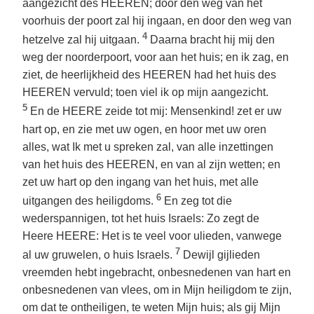
aangezicht des HEEREN; door den weg van het
voorhuis der poort zal hij ingaan, en door den weg van
4
hetzelve zal hij uitgaan.
Daarna bracht hij mij den
weg der noorderpoort, voor aan het huis; en ik zag, en
ziet, de heerlijkheid des HEEREN had het huis des
HEEREN vervuld; toen viel ik op mijn aangezicht.
5
En de HEERE zeide tot mij: Mensenkind! zet er uw
hart op, en zie met uw ogen, en hoor met uw oren
alles, wat Ik met u spreken zal, van alle inzettingen
van het huis des HEEREN, en van al zijn wetten; en
zet uw hart op den ingang van het huis, met alle
6
uitgangen des heiligdoms.
En zeg tot die
wederspannigen, tot het huis Israels: Zo zegt de
Heere HEERE: Het is te veel voor ulieden, vanwege
7
al uw gruwelen, o huis Israels.
Dewijl gijlieden
vreemden hebt ingebracht, onbesnedenen van hart en
onbesnedenen van vlees, om in Mijn heiligdom te zijn,
om dat te ontheiligen, te weten Mijn huis; als gij Mijn