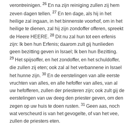
26
verontreinigen.
En na zijn reiniging zullen zij hem
27
zeven dagen tellen.
En ten dage, als hij in het
heilige zal ingaan, in het binnenste voorhof, om in het
heilige te dienen, zal hij zijn zondoffer offeren, spreekt
28
de Heere HEERE.
Dit nu zal hun tot een erfenis
zijn: Ik ben hun Erfenis; daarom zult gij hunlieden
geen bezitting geven in Israel; Ik ben hun Bezitting.
29
Het spijsoffer, en het zondoffer, en het schuldoffer,
die zullen zij eten; ook zal al het verbannene in Israel
30
het hunne zijn.
En de eerstelingen van alle eerste
vruchten van alles, en alle hefoffer van alles, van al
uw hefofferen, zullen der priesteren zijn; ook zult gij de
eerstelingen van uw deeg den priester geven, om den
31
zegen op uw huis te doen rusten.
Geen aas, noch
wat verscheurd is van het gevogelte, of van het vee,
zullen de priesters eten.