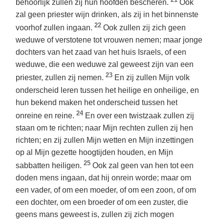
behoorlijk zullen zij hun hoofden bescheren.
Ook
zal geen priester wijn drinken, als zij in het binnenste
22
voorhof zullen ingaan.
Ook zullen zij zich geen
weduwe of verstotene tot vrouwen nemen; maar jonge
dochters van het zaad van het huis Israels, of een
weduwe, die een weduwe zal geweest zijn van een
23
priester, zullen zij nemen.
En zij zullen Mijn volk
onderscheid leren tussen het heilige en onheilige, en
hun bekend maken het onderscheid tussen het
24
onreine en reine.
En over een twistzaak zullen zij
staan om te richten; naar Mijn rechten zullen zij hen
richten; en zij zullen Mijn wetten en Mijn inzettingen
op al Mijn gezette hoogtijden houden, en Mijn
25
sabbatten heiligen.
Ook zal geen van hen tot een
doden mens ingaan, dat hij onrein worde; maar om
een vader, of om een moeder, of om een zoon, of om
een dochter, om een broeder of om een zuster, die
geens mans geweest is, zullen zij zich mogen