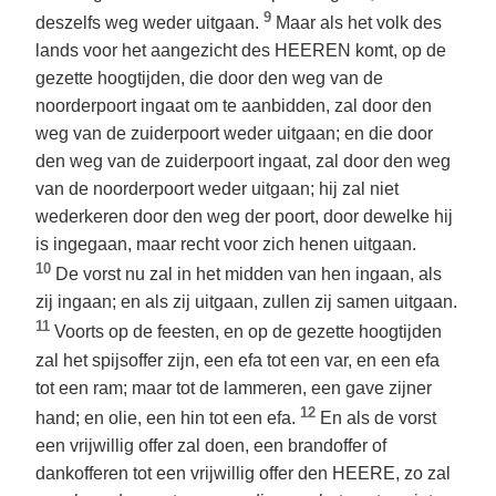
9
deszelfs weg weder uitgaan.
Maar als het volk des
lands voor het aangezicht des HEEREN komt, op de
gezette hoogtijden, die door den weg van de
noorderpoort ingaat om te aanbidden, zal door den
weg van de zuiderpoort weder uitgaan; en die door
den weg van de zuiderpoort ingaat, zal door den weg
van de noorderpoort weder uitgaan; hij zal niet
wederkeren door den weg der poort, door dewelke hij
is ingegaan, maar recht voor zich henen uitgaan.
10
De vorst nu zal in het midden van hen ingaan, als
zij ingaan; en als zij uitgaan, zullen zij samen uitgaan.
11
Voorts op de feesten, en op de gezette hoogtijden
zal het spijsoffer zijn, een efa tot een var, en een efa
tot een ram; maar tot de lammeren, een gave zijner
12
hand; en olie, een hin tot een efa.
En als de vorst
een vrijwillig offer zal doen, een brandoffer of
dankofferen tot een vrijwillig offer den HEERE, zo zal