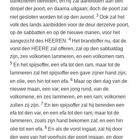
dankofferen bereiden, en hij zal aanbidden aan den
dorpel der poort, en daarna uitgaan; doch de poort zal
3
niet gesloten worden tot op den avond.
Ook zal het
volk des lands aanbidden voor de deur derzelve poort,
op de sabbatten en op de nieuwe manen, voor het
4
aangezicht des HEEREN.
Het brandoffer nu, dat de
vorst den HEERE zal offeren, zal op den sabbatdag
zijn, zes volkomen lammeren, en een volkomen ram.
5
En het spijsoffer, een efa tot den ram, maar tot de
lammeren zal het spijsoffer een gave zijner hand zijn;
6
en olie, een hin tot een efa.
Maar op den dag van de
nieuwe maan, een var, een jong rund, van de
volkomene, en zes lammeren, en een ram; volkomen
7
zullen zij zijn.
En ten spijsoffer zal hij bereiden een
efa tot den var, en een efa tot den ram; maar tot de
lammeren, zoals zijn hand bekomen zal; en een hin
8
olie tot een efa.
En als de vorst ingaat, zal hij door
den weg van het voorhuis der poort ingaan, en door