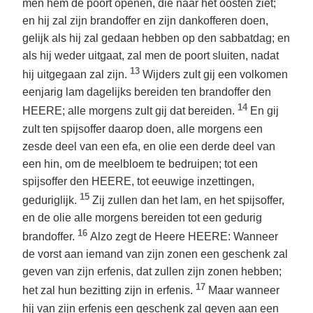
men hem de poort openen, die naar het oosten ziet;
en hij zal zijn brandoffer en zijn dankofferen doen,
gelijk als hij zal gedaan hebben op den sabbatdag; en
als hij weder uitgaat, zal men de poort sluiten, nadat
13
hij uitgegaan zal zijn.
Wijders zult gij een volkomen
eenjarig lam dagelijks bereiden ten brandoffer den
14
HEERE; alle morgens zult gij dat bereiden.
En gij
zult ten spijsoffer daarop doen, alle morgens een
zesde deel van een efa, en olie een derde deel van
een hin, om de meelbloem te bedruipen; tot een
spijsoffer den HEERE, tot eeuwige inzettingen,
15
geduriglijk.
Zij zullen dan het lam, en het spijsoffer,
en de olie alle morgens bereiden tot een gedurig
16
brandoffer.
Alzo zegt de Heere HEERE: Wanneer
de vorst aan iemand van zijn zonen een geschenk zal
geven van zijn erfenis, dat zullen zijn zonen hebben;
17
het zal hun bezitting zijn in erfenis.
Maar wanneer
hij van zijn erfenis een geschenk zal geven aan een