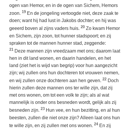
ogen van Hemor, en in de ogen van Sichem, Hemors
19
zoon.
En de jongeling vertoogde niet, deze zaak te
doen; want hij had lust in Jakobs dochter; en hij was
20
geeerd boven al zijns vaders huis.
Zo kwam Hemor
en Sichem, zijn zoon, tot hunner stadspoort; en zij
spraken tot de mannen hunner stad, zeggende:
21
Deze mannen zijn vreedzaam met ons; daarom laat
hen in dit land wonen, en daarin handelen, en het
land (ziet het is wijd van begrip) voor hun aangezicht
zijn; wij zullen ons hun dochteren tot vrouwen nemen,
22
en wij zullen onze dochteren aan hen geven.
Doch
hierin zullen deze mannen ons ter wille zijn, dat zij
met ons wonen, om tot een volk te zijn; als al wat
mannelijk is onder ons besneden wordt, gelijk als zij
23
besneden zijn.
Hun vee, en hun bezitting, en al hun
beesten, zullen die niet onze zijn? Alleen laat ons hun
24
te wille zijn, en zij zullen met ons wonen.
En zij