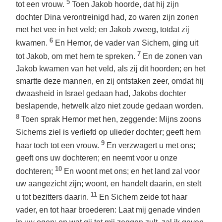
5
tot een vrouw.
Toen Jakob hoorde, dat hij zijn
dochter Dina verontreinigd had, zo waren zijn zonen
met het vee in het veld; en Jakob zweeg, totdat zij
6
kwamen.
En Hemor, de vader van Sichem, ging uit
7
tot Jakob, om met hem te spreken.
En de zonen van
Jakob kwamen van het veld, als zij dit hoorden; en het
smartte deze mannen, en zij ontstaken zeer, omdat hij
dwaasheid in Israel gedaan had, Jakobs dochter
beslapende, hetwelk alzo niet zoude gedaan worden.
8
Toen sprak Hemor met hen, zeggende: Mijns zoons
Sichems ziel is verliefd op ulieder dochter; geeft hem
9
haar toch tot een vrouw.
En verzwagert u met ons;
geeft ons uw dochteren; en neemt voor u onze
10
dochteren;
En woont met ons; en het land zal voor
uw aangezicht zijn; woont, en handelt daarin, en stelt
11
u tot bezitters daarin.
En Sichem zeide tot haar
vader, en tot haar broederen: Laat mij genade vinden