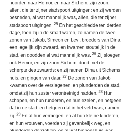
hoorden naar Hemor, en naar Sichem, zijn zoon,
allen, die ter zijner stadspoort uitgingen; en zij werden
besneden, al wat mannelijk was, allen, die ter zijner
25
stadspoort uitgingen.
En het geschiedde ten derden
dage, toen zij in de smart waren, zo namen de twee
zonen van Jakob, Simeon en Levi, broeders van Dina,
een iegelijk zijn zwaard, en kwamen stoutelijk in de
26
stad, en doodden al wat mannelijk was.
Zij sloegen
ook Hemor, en zijn zoon Sichem, dood met de
scherpte des zwaards; en zij namen Dina uit Sichems
27
huis, en gingen van daar.
De zonen van Jakob
kwamen over de verslagenen, en plunderden de stad,
28
omdat zij hun zuster verontreinigd hadden.
Hun
schapen, en hun runderen, en hun ezelen, en hetgeen
dat in de stad, en hetgeen dat in het veld was, namen
29
zij.
En al hun vermogen, en al hun kleine kinderen,
en hun vrouwen, voerden zij gevankelijk weg, en
plunderden denzelven, en al wat binnenshuis was.