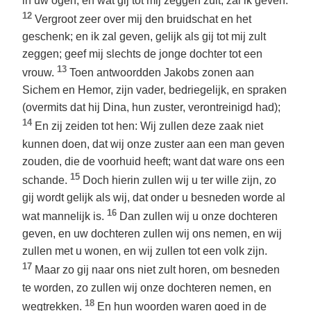
in uw ogen; en wat gij tot mij zeggen zult, zal ik geven.
12
Vergroot zeer over mij den bruidschat en het
geschenk; en ik zal geven, gelijk als gij tot mij zult
zeggen; geef mij slechts de jonge dochter tot een
13
vrouw.
Toen antwoordden Jakobs zonen aan
Sichem en Hemor, zijn vader, bedriegelijk, en spraken
(overmits dat hij Dina, hun zuster, verontreinigd had);
14
En zij zeiden tot hen: Wij zullen deze zaak niet
kunnen doen, dat wij onze zuster aan een man geven
zouden, die de voorhuid heeft; want dat ware ons een
15
schande.
Doch hierin zullen wij u ter wille zijn, zo
gij wordt gelijk als wij, dat onder u besneden worde al
16
wat mannelijk is.
Dan zullen wij u onze dochteren
geven, en uw dochteren zullen wij ons nemen, en wij
zullen met u wonen, en wij zullen tot een volk zijn.
17
Maar zo gij naar ons niet zult horen, om besneden
te worden, zo zullen wij onze dochteren nemen, en
18
wegtrekken.
En hun woorden waren goed in de