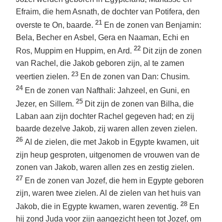
Efraim, die hem Asnath, de dochter van Potifera, den
21
overste te On, baarde.
En de zonen van Benjamin:
Bela, Becher en Asbel, Gera en Naaman, Echi en
22
Ros, Muppim en Huppim, en Ard.
Dit zijn de zonen
van Rachel, die Jakob geboren zijn, al te zamen
23
veertien zielen.
En de zonen van Dan: Chusim.
24
En de zonen van Nafthali: Jahzeel, en Guni, en
25
Jezer, en Sillem.
Dit zijn de zonen van Bilha, die
Laban aan zijn dochter Rachel gegeven had; en zij
baarde dezelve Jakob, zij waren allen zeven zielen.
26
Al de zielen, die met Jakob in Egypte kwamen, uit
zijn heup gesproten, uitgenomen de vrouwen van de
zonen van Jakob, waren allen zes en zestig zielen.
27
En de zonen van Jozef, die hem in Egypte geboren
zijn, waren twee zielen. Al de zielen van het huis van
28
Jakob, die in Egypte kwamen, waren zeventig.
En
hij zond Juda voor zijn aangezicht heen tot Jozef, om