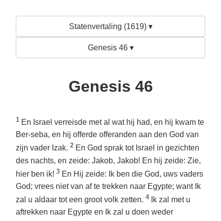
Statenvertaling (1619) ▾
Genesis 46 ▾
Genesis 46
1
En Israel verreisde met al wat hij had, en hij kwam te
Ber-seba, en hij offerde offeranden aan den God van
2
zijn vader Izak.
En God sprak tot Israel in gezichten
des nachts, en zeide: Jakob, Jakob! En hij zeide: Zie,
3
hier ben ik!
En Hij zeide: Ik ben die God, uws vaders
God; vrees niet van af te trekken naar Egypte; want Ik
4
zal u aldaar tot een groot volk zetten.
Ik zal met u
aftrekken naar Egypte en Ik zal u doen weder