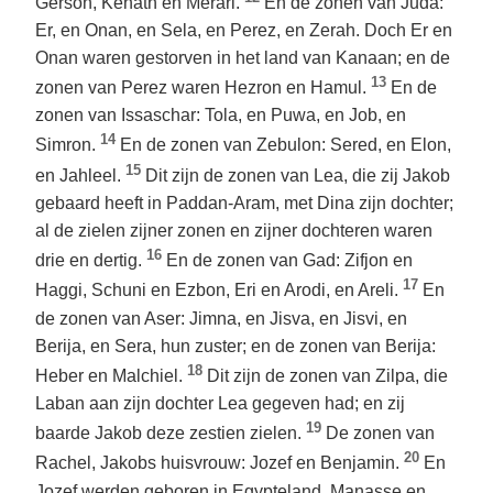
Gerson, Kehath en Merari.
En de zonen van Juda:
Er, en Onan, en Sela, en Perez, en Zerah. Doch Er en
Onan waren gestorven in het land van Kanaan; en de
13
zonen van Perez waren Hezron en Hamul.
En de
zonen van Issaschar: Tola, en Puwa, en Job, en
14
Simron.
En de zonen van Zebulon: Sered, en Elon,
15
en Jahleel.
Dit zijn de zonen van Lea, die zij Jakob
gebaard heeft in Paddan-Aram, met Dina zijn dochter;
al de zielen zijner zonen en zijner dochteren waren
16
drie en dertig.
En de zonen van Gad: Zifjon en
17
Haggi, Schuni en Ezbon, Eri en Arodi, en Areli.
En
de zonen van Aser: Jimna, en Jisva, en Jisvi, en
Berija, en Sera, hun zuster; en de zonen van Berija:
18
Heber en Malchiel.
Dit zijn de zonen van Zilpa, die
Laban aan zijn dochter Lea gegeven had; en zij
19
baarde Jakob deze zestien zielen.
De zonen van
20
Rachel, Jakobs huisvrouw: Jozef en Benjamin.
En
Jozef werden geboren in Egypteland, Manasse en