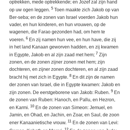
optrekken, mede optrekkende; en Jozef zal zijn hand
5
op uw ogen leggen.
Toen maakte zich Jakob op van
Ber-seba; en de zonen van Israel voerden Jakob hun
vader, en hun kinderen, en hun vrouwen, op de
wagenen, die Farao gezonden had, om hem te
6
voeren.
En zij namen hun vee, en hun have, die zij
in het land Kanaan geworven hadden, en zij kwamen
7
in Egypte, Jakob en al zijn zaad met hem;
Zijn
zonen, en de zonen zijner zonen met hem; zijn
dochteren, en zijner zonen dochteren, en al zijn zaad
8
bracht hij met zich in Egypte.
En dit zijn de namen
der zonen van Israel, die in Egypte kwamen: Jakob en
9
zijn zonen. De eerstgeborene van Jakob: Ruben.
En
de zonen van Ruben: Hanoch, en Pallu, en Hezron,
10
en Karmi.
En de zonen van Simeon: Jemuel, en
Jamin, en Ohad, en Jachin, en Zoar, en Saul, de zoon
11
ener Kanaanietische vrouw.
En de zonen van Levi:
12