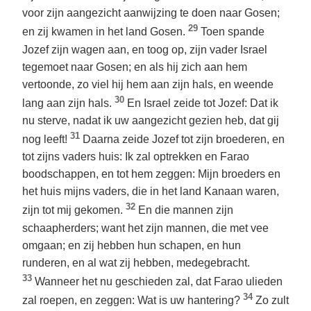
voor zijn aangezicht aanwijzing te doen naar Gosen;
29
en zij kwamen in het land Gosen.
Toen spande
Jozef zijn wagen aan, en toog op, zijn vader Israel
tegemoet naar Gosen; en als hij zich aan hem
vertoonde, zo viel hij hem aan zijn hals, en weende
30
lang aan zijn hals.
En Israel zeide tot Jozef: Dat ik
nu sterve, nadat ik uw aangezicht gezien heb, dat gij
31
nog leeft!
Daarna zeide Jozef tot zijn broederen, en
tot zijns vaders huis: Ik zal optrekken en Farao
boodschappen, en tot hem zeggen: Mijn broeders en
het huis mijns vaders, die in het land Kanaan waren,
32
zijn tot mij gekomen.
En die mannen zijn
schaapherders; want het zijn mannen, die met vee
omgaan; en zij hebben hun schapen, en hun
runderen, en al wat zij hebben, medegebracht.
33
Wanneer het nu geschieden zal, dat Farao ulieden
34
zal roepen, en zeggen: Wat is uw hantering?
Zo zult