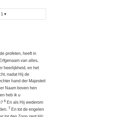
1 ▾
e profeten, heeft in
 Erfgenaam van alles,
er heerlijkheid, en het
cht, nadat Hij de
chter hand der Majesteit
ender Naam boven hen
den heb ik u
6
jn?
En als Hij wederom
7
dden.
En tot de engelen
r tot den Zoon zegt Hij: