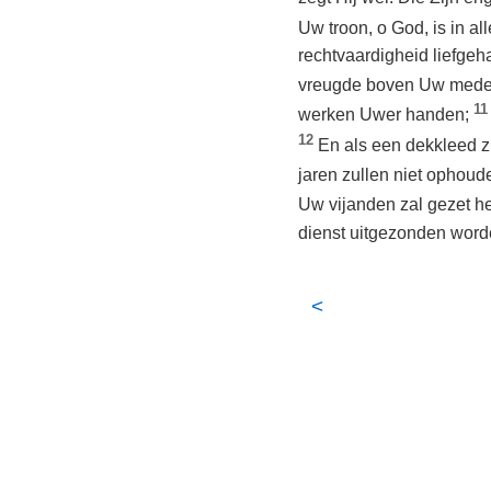
Uw troon, o God, is in a
rechtvaardigheid liefgeh
vreugde boven Uw med
11
werken Uwer handen;
12
En als een dekkleed zu
jaren zullen niet ophoud
Uw vijanden zal gezet h
dienst uitgezonden worde
<