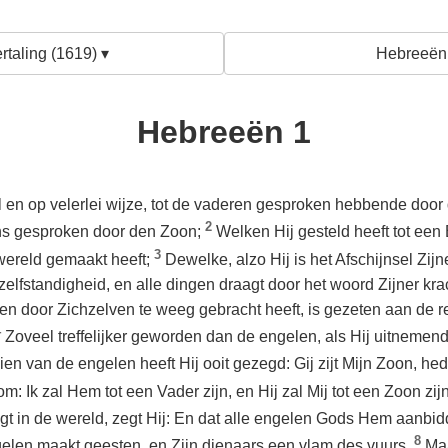
rtaling (1619) ▾
Hebreeën 
Hebreeën 1
 en op velerlei wijze, tot de vaderen gesproken hebbende door d
2
ons gesproken door den Zoon;
Welken Hij gesteld heeft tot een
3
wereld gemaakt heeft;
Dewelke, alzo Hij is het Afschijnsel Zijn
zelfstandigheid, en alle dingen draagt door het woord Zijner kra
n door Zichzelven te weeg gebracht heeft, is gezeten aan de re
4
Zoveel treffelijker geworden dan de engelen, als Hij uitnem
ien van de engelen heeft Hij ooit gezegd: Gij zijt Mijn Zoon, he
 Ik zal Hem tot een Vader zijn, en Hij zal Mij tot een Zoon zi
gt in de wereld, zegt Hij: En dat alle engelen Gods Hem aanbi
8
ngelen maakt geesten, en Zijn dienaars een vlam des vuurs.
Maa