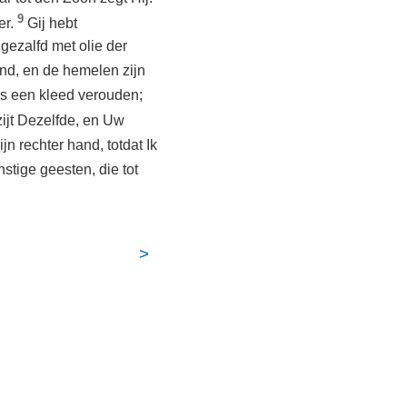
9
er.
Gij hebt
gezalfd met olie der
ond, en de hemelen zijn
 als een kleed verouden;
zijt Dezelfde, en Uw
jn rechter hand, totdat Ik
enstige geesten, die tot
>