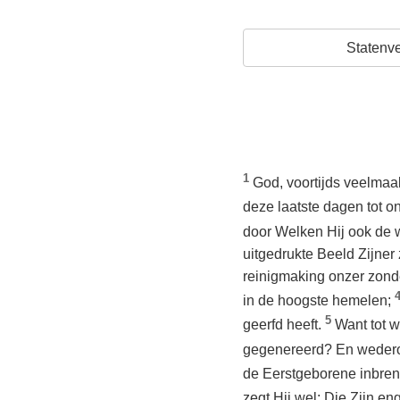
Statenve
1
God, voortijds veelmaal
deze laatste dagen tot 
door Welken Hij ook de 
uitgedrukte Beeld Zijner 
reinigmaking onzer zonde
in de hoogste hemelen;
5
geerfd heeft.
Want tot w
gegenereerd? En wederom:
de Eerstgeborene inbren
zegt Hij wel: Die Zijn e