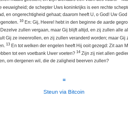
lle eeuwigheid; de schepter Uws koninkrijks is een rechte schept
ad, en ongerechtigheid gehaat; daarom heeft U, o God! Uw God 
10
egenoten.
En: Gij, Heere! hebt in den beginne de aarde gegr
Dezelve zullen vergaan, maar Gij blijft altijd, en zij zullen alle
lt Gij ze ineenrollen, en zij zullen veranderd worden; maar Gij 
13
en.
En tot welken der engelen heeft Hij ooit gezegd: Zit aan Mi
14
ebben tot een voetbank Uwer voeten?
Zijn zij niet allen gedi
n, om dergenen wil, die de zaligheid beerven zullen?
≡
Steun via Bitcoin