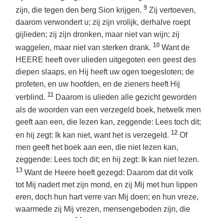
9
zijn, die tegen den berg Sion krijgen.
Zij vertoeven,
daarom verwondert u; zij zijn vrolijk, derhalve roept
gijlieden; zij zijn dronken, maar niet van wijn; zij
10
waggelen, maar niet van sterken drank.
Want de
HEERE heeft over ulieden uitgegoten een geest des
diepen slaaps, en Hij heeft uw ogen toegesloten; de
profeten, en uw hoofden, en de zieners heeft Hij
11
verblind.
Daarom is ulieden alle gezicht geworden
als de woorden van een verzegeld boek, hetwelk men
geeft aan een, die lezen kan, zeggende: Lees toch dit;
12
en hij zegt: Ik kan niet, want het is verzegeld.
Of
men geeft het boek aan een, die niet lezen kan,
zeggende: Lees toch dit; en hij zegt: Ik kan niet lezen.
13
Want de Heere heeft gezegd: Daarom dat dit volk
tot Mij nadert met zijn mond, en zij Mij met hun lippen
eren, doch hun hart verre van Mij doen; en hun vreze,
waarmede zij Mij vrezen, mensengeboden zijn, die