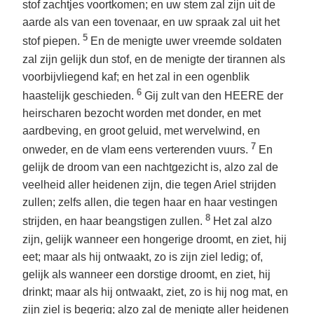
stof zachtjes voortkomen; en uw stem zal zijn uit de
aarde als van een tovenaar, en uw spraak zal uit het
5
stof piepen.
En de menigte uwer vreemde soldaten
zal zijn gelijk dun stof, en de menigte der tirannen als
voorbijvliegend kaf; en het zal in een ogenblik
6
haastelijk geschieden.
Gij zult van den HEERE der
heirscharen bezocht worden met donder, en met
aardbeving, en groot geluid, met wervelwind, en
7
onweder, en de vlam eens verterenden vuurs.
En
gelijk de droom van een nachtgezicht is, alzo zal de
veelheid aller heidenen zijn, die tegen Ariel strijden
zullen; zelfs allen, die tegen haar en haar vestingen
8
strijden, en haar beangstigen zullen.
Het zal alzo
zijn, gelijk wanneer een hongerige droomt, en ziet, hij
eet; maar als hij ontwaakt, zo is zijn ziel ledig; of,
gelijk als wanneer een dorstige droomt, en ziet, hij
drinkt; maar als hij ontwaakt, ziet, zo is hij nog mat, en
zijn ziel is begerig; alzo zal de menigte aller heidenen