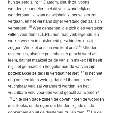
14
hun geleerd zijn;
Daarom, ziet, Ik zal voorts
wonderlijk handelen met dit volk, wonderlijk en
wonderbaarlijk; want de wijsheid zijner wijzen zal
vergaan, en het verstand zijner verstandigen zal zich
15
verbergen.
Wee dengenen, die zich diep versteken
willen voor den HEERE, hun raad verbergende; en
welker werken in duisterheid geschieden, en zij
16
zeggen: Wie ziet ons, en wie kent ons?
Ulieder
omkeren is, alsof de pottenbakker geacht werd als
leem, dat het maaksel zeide van zijn maker: Hij heeft
mij niet gemaakt; en het geformeerde vat van zijn
17
pottenbakker zeide: Hij verstaat het niet.
Is het niet
nog om een klein weinig, dat de Libanon in een
vruchtbaar veld zal veranderd worden, en het
vruchtbare veld voor een woud geacht zal worden?
18
En te dien dage zullen de doven horen de woorden
des Boeks; en de ogen der blinden, zijnde uit de
19
donkerheid en uit de duisternis, zullen zien.
En de