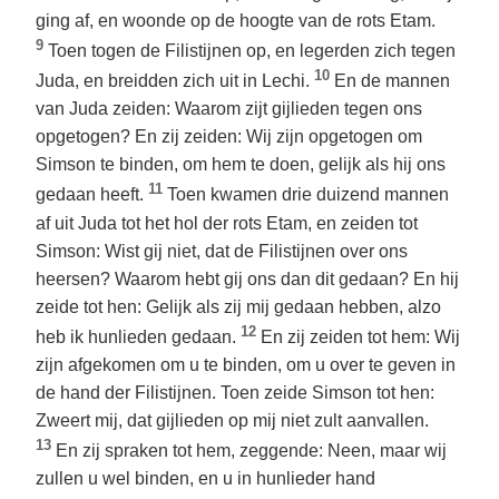
ging af, en woonde op de hoogte van de rots Etam.
9
Toen togen de Filistijnen op, en legerden zich tegen
10
Juda, en breidden zich uit in Lechi.
En de mannen
van Juda zeiden: Waarom zijt gijlieden tegen ons
opgetogen? En zij zeiden: Wij zijn opgetogen om
Simson te binden, om hem te doen, gelijk als hij ons
11
gedaan heeft.
Toen kwamen drie duizend mannen
af uit Juda tot het hol der rots Etam, en zeiden tot
Simson: Wist gij niet, dat de Filistijnen over ons
heersen? Waarom hebt gij ons dan dit gedaan? En hij
zeide tot hen: Gelijk als zij mij gedaan hebben, alzo
12
heb ik hunlieden gedaan.
En zij zeiden tot hem: Wij
zijn afgekomen om u te binden, om u over te geven in
de hand der Filistijnen. Toen zeide Simson tot hen:
Zweert mij, dat gijlieden op mij niet zult aanvallen.
13
En zij spraken tot hem, zeggende: Neen, maar wij
zullen u wel binden, en u in hunlieder hand