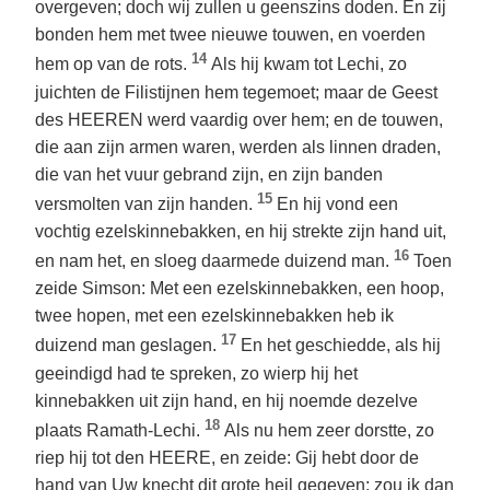
overgeven; doch wij zullen u geenszins doden. En zij
bonden hem met twee nieuwe touwen, en voerden
14
hem op van de rots.
Als hij kwam tot Lechi, zo
juichten de Filistijnen hem tegemoet; maar de Geest
des HEEREN werd vaardig over hem; en de touwen,
die aan zijn armen waren, werden als linnen draden,
die van het vuur gebrand zijn, en zijn banden
15
versmolten van zijn handen.
En hij vond een
vochtig ezelskinnebakken, en hij strekte zijn hand uit,
16
en nam het, en sloeg daarmede duizend man.
Toen
zeide Simson: Met een ezelskinnebakken, een hoop,
twee hopen, met een ezelskinnebakken heb ik
17
duizend man geslagen.
En het geschiedde, als hij
geeindigd had te spreken, zo wierp hij het
kinnebakken uit zijn hand, en hij noemde dezelve
18
plaats Ramath-Lechi.
Als nu hem zeer dorstte, zo
riep hij tot den HEERE, en zeide: Gij hebt door de
hand van Uw knecht dit grote heil gegeven; zou ik dan