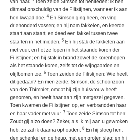
van haar.
Toen zeide Simson tot henlieden: Ik ben
ditmaal onschuldig van de Filistijnen, wanneer ik aan
4
hen kwaad doe.
En Simson ging heen, en ving
driehonderd vossen; en hij nam fakkelen, en keerde
staart aan staart, en deed een fakkel tussen twee
5
staarten in het midden.
En hij stak de fakkelen aan
met vuur, en liet ze lopen in het staande koren der
Filistijnen; en hij stak in brand zowel de korenhopen
als het staande koren, zelfs tot de wijngaarden en
6
olijfbomen toe.
Toen zeiden de Filistijnen: Wie heeft
dit gedaan? En men zeide: Simson, de schoonzoon
van den Thimniet, omdat hij zijn huisvrouw heeft
genomen, en heeft haar aan zijn metgezel gegeven.
Toen kwamen de Filistijnen op, en verbrandden haar
7
en haar vader met vuur.
Toen zeide Simson tot hen:
Zoudt gij alzo doen? Zeker, als ik mij aan u gewroken
8
heb, zo zal ik daarna ophouden.
En hij sloeg hen,
den schenkel en de heup, met een groten slag; en hij