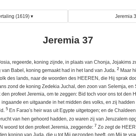
rtaling (1619) ▾
Jeremia 3
Jeremia 37
osia, regeerde, koning zijnde, in plaats van Chonja, Jojakims 
2
 van Babel, koning gemaakt had in het land van Juda.
Maar hi
 volk des lands, naar de woorden des HEEREN, die Hij sprak do
ns zond de koning Zedekia Juchal, den zoon van Selemja, en 
ot den profeet Jeremia, om te zeggen: Bid toch voor ons tot de
ingaande en uitgaande in het midden des volks, en zij hadden
5
ld.
En Farao's heir was uit Egypte uitgetogen; en de Chaldeen
gerucht van hen gehoord hadden, zo waren zij van Jeruzalem op
7
woord tot den profeet Jeremia, zeggende:
Zo zegt de HEERE
 den koning van Juda, die u tot Mij gezonden heeft, om Mij te vrag