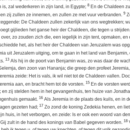
8
n is, zal wederkeren in zijn land, in Egypte;
En de Chaldeen zu
9
; en zij zullen ze innemen, en zullen ze met vuur verbranden.
Z
 zeggende: De Chaldeen zullen zekerlijk van ons wegtrekken; wan
loegt gijlieden het ganse heir der Chaldeen, die tegen u strijde
er, zo zouden zich die, een iegelijk in zijn tent, opmaken, en
schiedde het, als het heir der Chaldeen van Jeruzalem was o
ia uit Jeruzalem uitging, om te gaan in het land van Benjamin,
13
ks.
Als hij in de poort van Benjamin was, zo was daar de wa
Selemja, den zoon van Hananja; die greep den profeet Jeremia, 
eremia zeide: Het is vals, ik wil niet tot de Chaldeen vallen. Doc
15
eremia aan, en bracht hem tot de vorsten.
En de vorsten werd
en zij stelden hem in het gevangenhuis, ten huize van Jonathan,
16
angenhuis gemaakt.
Als Jeremia in de plaats des kuils, en in
17
dagen gezeten had;
Zo zond de koning Zedekia henen, en lie
ijn huis, in het verborgen, en zeide: Is er ook een woord van
18
de: Gij zult in de hand des konings van Babel gegeven worden.
eb ik tegen u, of tegen uw knechten, of tegen dit volk gezondigd