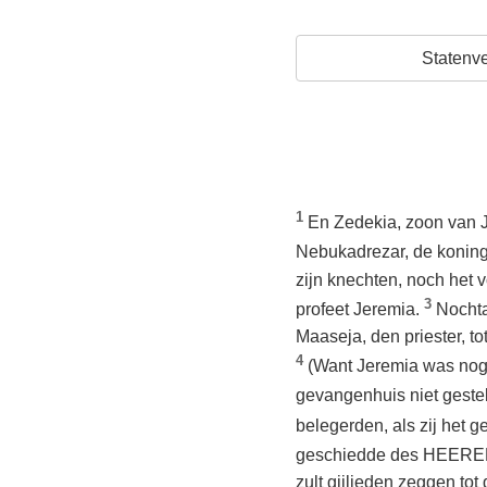
Statenve
1
En Zedekia, zoon van J
Nebukadrezar, de koning
zijn knechten, noch het
3
profeet Jeremia.
Nochta
Maaseja, den priester, t
4
(Want Jeremia was nog 
gevangenhuis niet geste
belegerden, als zij het 
geschiedde des HEEREN 
zult gijlieden zeggen tot