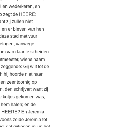
llen wederkeren, en
o zegt de HEERE:
t zij zullen niet
n, en er bleven van hen
 deze stad met vuur
pgetogen, vanwege
 om van daar te scheiden
chtmeester, wiens naam
zeggende: Gij wilt tot de
h hij hoorde niet naar
en zeer toornig op
 den schrijver; want zij
 de kotjes gekomen was,
t hem halen; en de
 den HEERE? En Jeremia
Voorts zeide Jeremia tot
, dat gijlieden mij in het