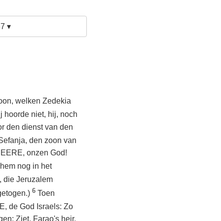
7 ▾
zoon, welken Zedekia
j hoorde niet, hij, noch
or den dienst van den
Sefanja, den zoon van
n HEERE, onzen God!
 hem nog in het
, die Jeruzalem
6
getogen.)
Toen
, de God Israels: Zo
en: Ziet, Farao's heir,