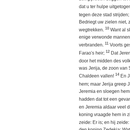
dat u ter hulpe uitgetoge
tegen deze stad strijden
Bedriegt uw zielen niet,
10
wegtrekken.
Want al s
enige verwonde mannen ov
11
verbranden.
Voorts ge
12
Farao's heir;
Dat Jerem
door het midden des vol
was Jerija, de zoon van 
14
Chaldeen vallen!
En J
hem; maar Jerija greep J
Jeremia en sloegen hem; 
hadden dat tot een gev
en Jeremia aldaar veel 
koning vraagde hem in z
zeide: Er is; en hij zei
den koning Zedekia: Wat h