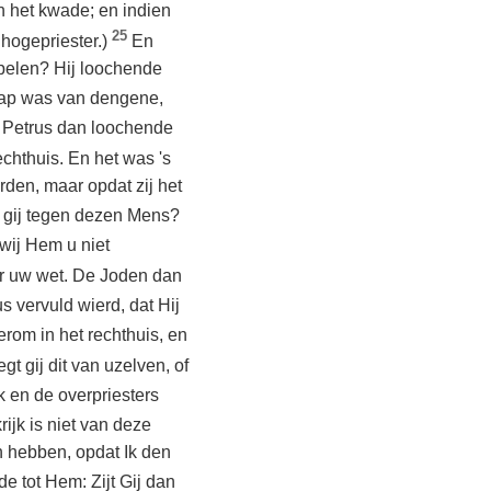
n het kwade; en indien
25
hogepriester.)
En
cipelen? Hij loochende
hap was van dengene,
Petrus dan loochende
echthuis. En het was 's
rden, maar opdat zij het
gt gij tegen dezen Mens?
wij Hem u niet
ar uw wet. De Joden dan
 vervuld wierd, dat Hij
rom in het rechthuis, en
t gij dit van uzelven, of
 en de overpriesters
ijk is niet van deze
n hebben, opdat Ik den
de tot Hem: Zijt Gij dan