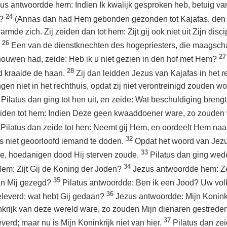
us antwoordde hem: Indien Ik kwalijk gesproken heb, betuig va
24
j?
(Annas dan had Hem gebonden gezonden tot Kajafas, den 
mde zich. Zij zeiden dan tot hem: Zijt gij ook niet uit Zijn dis
26
.
Een van de dienstknechten des hogepriesters, die maagsc
27
houwen had, zeide: Heb ik u niet gezien in den hof met Hem?
28
d kraaide de haan.
Zij dan leidden Jezus van Kajafas in het r
gen niet in het rechthuis, opdat zij niet verontreinigd zouden wo
Pilatus dan ging tot hen uit, en zeide: Wat beschuldiging bren
iden tot hem: Indien Deze geen kwaaddoener ware, zo zouden 
Pilatus dan zeide tot hen: Neemt gij Hem, en oordeelt Hem na
32
ns niet geoorloofd iemand te doden.
Opdat het woord van Jezus
33
e, hoedanigen dood Hij sterven zoude.
Pilatus dan ging wede
34
 Hem: Zijt Gij de Koning der Joden?
Jezus antwoordde hem: Zeg
35
an Mij gezegd?
Pilatus antwoordde: Ben ik een Jood? Uw volk
36
leverd; wat hebt Gij gedaan?
Jezus antwoordde: Mijn Koninkr
nkrijk van deze wereld ware, zo zouden Mijn dienaren gestrede
37
erd; maar nu is Mijn Koninkrijk niet van hier.
Pilatus dan zei