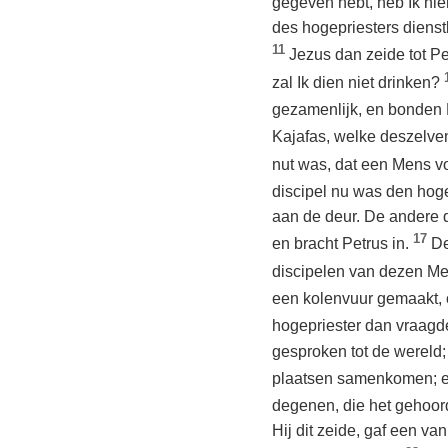
gegeven hebt, heb Ik ni
des hogepriesters dienst
11
Jezus dan zeide tot P
zal Ik dien niet drinken?
gezamenlijk, en bonden
Kajafas, welke deszelve
nut was, dat een Mens vo
discipel nu was den hoge
aan de deur. De andere d
17
en bracht Petrus in.
De
discipelen van dezen Men
een kolenvuur gemaakt, 
hogepriester dan vraagde
gesproken tot de wereld;
plaatsen samenkomen; en
degenen, die het gehoord
Hij dit zeide, gaf een v