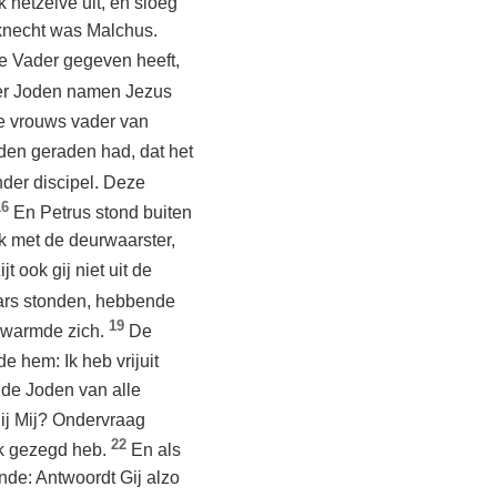
hetzelve uit, en sloeg
tknecht was Malchus.
de Vader gegeven heeft,
der Joden namen Jezus
de vrouws vader van
den geraden had, dat het
der discipel. Deze
16
En Petrus stond buiten
ak met de deurwaarster,
 ook gij niet uit de
ars stonden, hebbende
19
n warmde zich.
De
 hem: Ik heb vrijuit
 de Joden van alle
ij Mij? Ondervraag
22
Ik gezegd heb.
En als
nde: Antwoordt Gij alzo