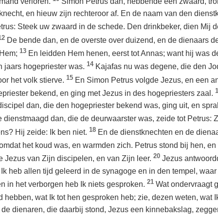
emand verloren.
Simon Petrus dan, hebbende een zwaard, trok 
knecht, en hieuw zijn rechteroor af. En de naam van den diens
etrus: Steek uw zwaard in de schede. Den drinkbeker, dien Mij 
12
De bende dan, en de overste over duizend, en de dienaars 
13
 Hem;
En leidden Hem henen, eerst tot Annas; want hij was 
14
n jaars hogepriester was.
Kajafas nu was degene, die den Jo
15
or het volk stierve.
En Simon Petrus volgde Jezus, en een an
priester bekend, en ging met Jezus in des hogepriesters zaal.
iscipel dan, die den hogepriester bekend was, ging uit, en spr
 dienstmaagd dan, die de deurwaarster was, zeide tot Petrus: Zijt
18
s? Hij zeide: Ik ben niet.
En de dienstknechten en de diena
omdat het koud was, en warmden zich. Petrus stond bij hen, e
20
 Jezus van Zijn discipelen, en van Zijn leer.
Jezus antwoordde
 Ik heb allen tijd geleerd in de synagoge en in den tempel, waar
21
 in het verborgen heb Ik niets gesproken.
Wat ondervraagt g
 hebben, wat Ik tot hen gesproken heb; zie, dezen weten, wat 
an de dienaren, die daarbij stond, Jezus een kinnebakslag, zegge