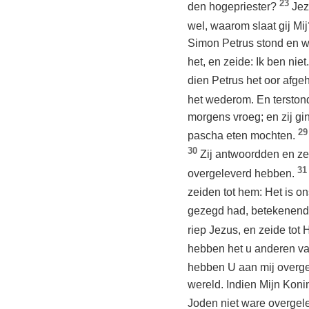
23
den hogepriester?
Jez
wel, waarom slaat gij Mi
Simon Petrus stond en war
het, en zeide: Ik ben niet
dien Petrus het oor afge
het wederom. En terston
morgens vroeg; en zij gin
29
pascha eten mochten.
30
Zij antwoordden en ze
31
overgeleverd hebben.
zeiden tot hem: Het is o
gezegd had, betekenend
riep Jezus, en zeide tot
hebben het u anderen v
hebben U aan mij overge
wereld. Indien Mijn Koni
Joden niet ware overgelev