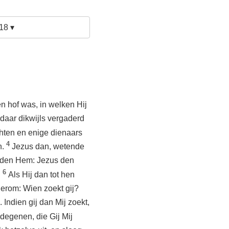
18 ▾
n hof was, in welken Hij
ldaar dikwijls vergaderd
ten en enige dienaars
4
n.
Jezus dan, wetende
dden Hem: Jezus den
6
.
Als Hij dan tot hen
erom: Wien zoekt gij?
 Indien gij dan Mij zoekt,
degenen, die Gij Mij