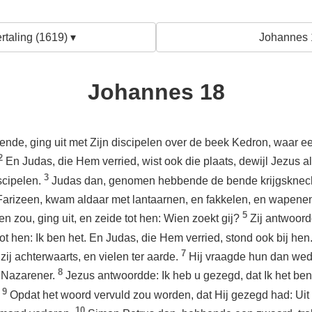
rtaling (1619) ▾
Johannes 
Johannes 18
ende, ging uit met Zijn discipelen over de beek Kedron, waar ee
2
En Judas, die Hem verried, wist ook die plaats, dewijl Jezus a
3
scipelen.
Judas dan, genomen hebbende de bende krijgsknech
 Farizeen, kwam aldaar met lantaarnen, en fakkelen, en wapene
5
n zou, ging uit, en zeide tot hen: Wien zoekt gij?
Zij antwoor
ot hen: Ik ben het. En Judas, die Hem verried, stond ook bij hen
7
 zij achterwaarts, en vielen ter aarde.
Hij vraagde hun dan wed
8
n Nazarener.
Jezus antwoordde: Ik heb u gezegd, dat Ik het ben.
9
.
Opdat het woord vervuld zou worden, dat Hij gezegd had: Uit 
10