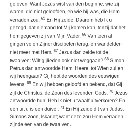
geloven. Want Jezus wist van den beginne, wie zij
waren, die niet geloofden, en wie hij was, die Hem
65
verraden zou.
En Hij zeide: Daarom heb Ik u
gezegd, dat niemand tot Mij komen kan, tenzij dat het
66
hem gegeven zij van Mijn Vader.
Van toen af
gingen velen Zijner discipelen terug, en wandelden
67
niet meer met Hem.
Jezus dan zeide tot de
68
twaalven: Wilt gijlieden ook niet weggaan?
Simon
Petrus dan antwoordde Hem: Heere, tot Wien zullen
wij heengaan? Gij hebt de woorden des eeuwigen
69
levens.
En wij hebben geloofd en bekend, dat Gij
70
zijt de Christus, de Zoon des levenden Gods.
Jezus
antwoordde hun: Heb Ik niet u twaalf uitverkoren? En
71
een uit u is een duivel.
En Hij zeide dit van Judas,
Simons zoon, Iskariot; want deze zou Hem verraden,
zijnde een van de twaalven.