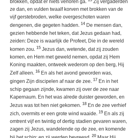
brokken, opdat er niets verloren ga.
Zij vergaderden
ze dan, en vulden twaalf korven met brokken van de
vijf gerstebroden, welke overgeschoten waren
14
dengenen, die gegeten hadden.
De mensen dan,
gezien hebbende het teken, dat Jezus gedaan had,
zeiden: Deze is waarlijk de Profeet, Die in de wereld
15
komen zou.
Jezus dan, wetende, dat zij zouden
komen, en Hem met geweld nemen, opdat zij Hem
Koning maakten, ontweek wederom op den berg, Hij
16
Zelf alleen.
En als het avond geworden was,
17
gingen Zijn discipelen af naar de zee.
En in het
schip gegaan zijnde, kwamen zij over de zee naar
Kapernaum. En het was alrede duister geworden, en
18
Jezus was tot hen niet gekomen.
En de zee verhief
19
zich, overmits er een grote wind waaide.
En als zij
omtrent vijf en twintig of dertig stadien gevaren waren,
zagen zij Jezus, wandelende op de zee, en komende
20
bij het schip; en zij werden bevreesd.
Maar Hij