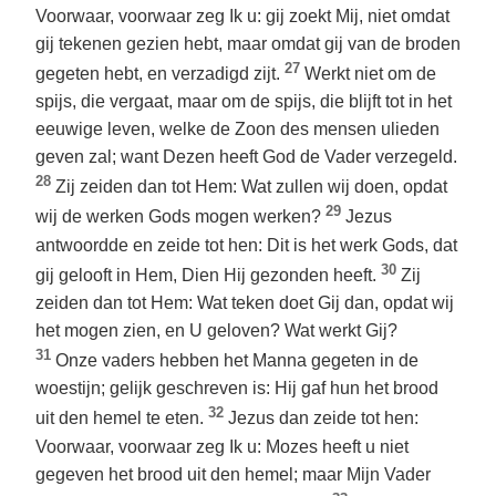
Voorwaar, voorwaar zeg Ik u: gij zoekt Mij, niet omdat
gij tekenen gezien hebt, maar omdat gij van de broden
27
gegeten hebt, en verzadigd zijt.
Werkt niet om de
spijs, die vergaat, maar om de spijs, die blijft tot in het
eeuwige leven, welke de Zoon des mensen ulieden
geven zal; want Dezen heeft God de Vader verzegeld.
28
Zij zeiden dan tot Hem: Wat zullen wij doen, opdat
29
wij de werken Gods mogen werken?
Jezus
antwoordde en zeide tot hen: Dit is het werk Gods, dat
30
gij gelooft in Hem, Dien Hij gezonden heeft.
Zij
zeiden dan tot Hem: Wat teken doet Gij dan, opdat wij
het mogen zien, en U geloven? Wat werkt Gij?
31
Onze vaders hebben het Manna gegeten in de
woestijn; gelijk geschreven is: Hij gaf hun het brood
32
uit den hemel te eten.
Jezus dan zeide tot hen:
Voorwaar, voorwaar zeg Ik u: Mozes heeft u niet
gegeven het brood uit den hemel; maar Mijn Vader