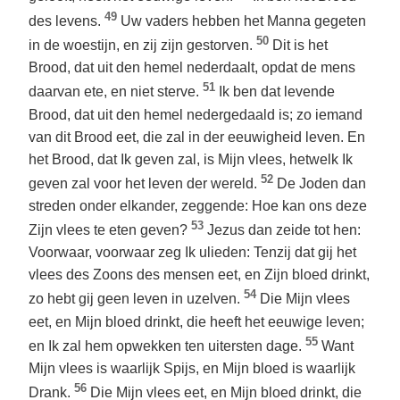
49
des levens.
Uw vaders hebben het Manna gegeten
50
in de woestijn, en zij zijn gestorven.
Dit is het
Brood, dat uit den hemel nederdaalt, opdat de mens
51
daarvan ete, en niet sterve.
Ik ben dat levende
Brood, dat uit den hemel nedergedaald is; zo iemand
van dit Brood eet, die zal in der eeuwigheid leven. En
het Brood, dat Ik geven zal, is Mijn vlees, hetwelk Ik
52
geven zal voor het leven der wereld.
De Joden dan
streden onder elkander, zeggende: Hoe kan ons deze
53
Zijn vlees te eten geven?
Jezus dan zeide tot hen:
Voorwaar, voorwaar zeg Ik ulieden: Tenzij dat gij het
vlees des Zoons des mensen eet, en Zijn bloed drinkt,
54
zo hebt gij geen leven in uzelven.
Die Mijn vlees
eet, en Mijn bloed drinkt, die heeft het eeuwige leven;
55
en Ik zal hem opwekken ten uitersten dage.
Want
Mijn vlees is waarlijk Spijs, en Mijn bloed is waarlijk
56
Drank.
Die Mijn vlees eet, en Mijn bloed drinkt, die