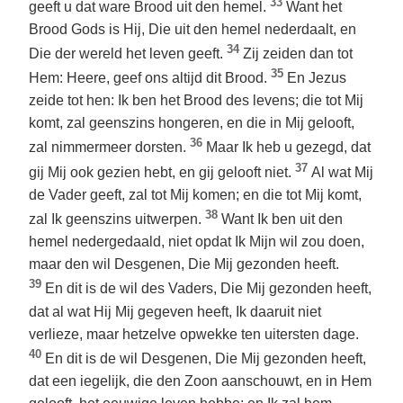
33
geeft u dat ware Brood uit den hemel.
Want het
Brood Gods is Hij, Die uit den hemel nederdaalt, en
34
Die der wereld het leven geeft.
Zij zeiden dan tot
35
Hem: Heere, geef ons altijd dit Brood.
En Jezus
zeide tot hen: Ik ben het Brood des levens; die tot Mij
komt, zal geenszins hongeren, en die in Mij gelooft,
36
zal nimmermeer dorsten.
Maar Ik heb u gezegd, dat
37
gij Mij ook gezien hebt, en gij gelooft niet.
Al wat Mij
de Vader geeft, zal tot Mij komen; en die tot Mij komt,
38
zal Ik geenszins uitwerpen.
Want Ik ben uit den
hemel nedergedaald, niet opdat Ik Mijn wil zou doen,
maar den wil Desgenen, Die Mij gezonden heeft.
39
En dit is de wil des Vaders, Die Mij gezonden heeft,
dat al wat Hij Mij gegeven heeft, Ik daaruit niet
verlieze, maar hetzelve opwekke ten uitersten dage.
40
En dit is de wil Desgenen, Die Mij gezonden heeft,
dat een iegelijk, die den Zoon aanschouwt, en in Hem