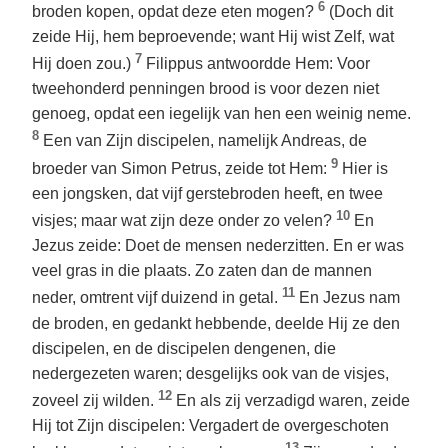
6
broden kopen, opdat deze eten mogen?
(Doch dit
zeide Hij, hem beproevende; want Hij wist Zelf, wat
7
Hij doen zou.)
Filippus antwoordde Hem: Voor
tweehonderd penningen brood is voor dezen niet
genoeg, opdat een iegelijk van hen een weinig neme.
8
Een van Zijn discipelen, namelijk Andreas, de
9
broeder van Simon Petrus, zeide tot Hem:
Hier is
een jongsken, dat vijf gerstebroden heeft, en twee
10
visjes; maar wat zijn deze onder zo velen?
En
Jezus zeide: Doet de mensen nederzitten. En er was
veel gras in die plaats. Zo zaten dan de mannen
11
neder, omtrent vijf duizend in getal.
En Jezus nam
de broden, en gedankt hebbende, deelde Hij ze den
discipelen, en de discipelen dengenen, die
nedergezeten waren; desgelijks ook van de visjes,
12
zoveel zij wilden.
En als zij verzadigd waren, zeide
Hij tot Zijn discipelen: Vergadert de overgeschoten
13