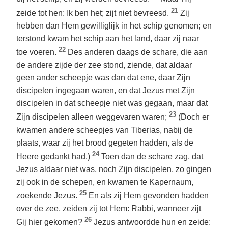
21
zeide tot hen: Ik ben het; zijt niet bevreesd.
Zij
hebben dan Hem gewilliglijk in het schip genomen; en
terstond kwam het schip aan het land, daar zij naar
22
toe voeren.
Des anderen daags de schare, die aan
de andere zijde der zee stond, ziende, dat aldaar
geen ander scheepje was dan dat ene, daar Zijn
discipelen ingegaan waren, en dat Jezus met Zijn
discipelen in dat scheepje niet was gegaan, maar dat
23
Zijn discipelen alleen weggevaren waren;
(Doch er
kwamen andere scheepjes van Tiberias, nabij de
plaats, waar zij het brood gegeten hadden, als de
24
Heere gedankt had.)
Toen dan de schare zag, dat
Jezus aldaar niet was, noch Zijn discipelen, zo gingen
zij ook in de schepen, en kwamen te Kapernaum,
25
zoekende Jezus.
En als zij Hem gevonden hadden
over de zee, zeiden zij tot Hem: Rabbi, wanneer zijt
26
Gij hier gekomen?
Jezus antwoordde hun en zeide: