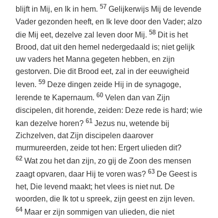
57
blijft in Mij, en Ik in hem.
Gelijkerwijs Mij de levende
Vader gezonden heeft, en Ik leve door den Vader; alzo
58
die Mij eet, dezelve zal leven door Mij.
Dit is het
Brood, dat uit den hemel nedergedaald is; niet gelijk
uw vaders het Manna gegeten hebben, en zijn
gestorven. Die dit Brood eet, zal in der eeuwigheid
59
leven.
Deze dingen zeide Hij in de synagoge,
60
lerende te Kapernaum.
Velen dan van Zijn
discipelen, dit horende, zeiden: Deze rede is hard; wie
61
kan dezelve horen?
Jezus nu, wetende bij
Zichzelven, dat Zijn discipelen daarover
murmureerden, zeide tot hen: Ergert ulieden dit?
62
Wat zou het dan zijn, zo gij de Zoon des mensen
63
zaagt opvaren, daar Hij te voren was?
De Geest is
het, Die levend maakt; het vlees is niet nut. De
woorden, die Ik tot u spreek, zijn geest en zijn leven.
64
Maar er zijn sommigen van ulieden, die niet