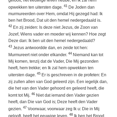
gelooft, het eeuwige leven hebbe; en Ik zal hem
41
opwekken ten uitersten dage.
De Joden dan
murmureerden over Hem, omdat Hij gezegd had: Ik
ben het Brood, Dat uit den hemel nedergedaald is.
42
En zij zeiden: Is deze niet Jezus, de Zoon van
Jozef, Wiens vader en moeder wij kennen? Hoe zegt
Deze dan: Ik ben uit den hemel nedergedaald?
43
Jezus antwoordde dan, en zeide tot hen:
44
Murmureert niet onder elkander.
Niemand kan tot
Mij komen, tenzij dat de Vader, Die Mij gezonden
heeft, hem trekke; en Ik zal hem opwekken ten
45
uitersten dage.
Er is geschreven in de profeten: En
zij zullen allen van God geleerd zijn. Een iegelijk dan,
die het van den Vader gehoord en geleerd heeft, die
46
komt tot Mij.
Niet dat iemand den Vader gezien
heeft, dan Die van God is; Deze heeft den Vader
47
gezien.
Voorwaar, voorwaar zeg Ik u: Die in Mij
48
gelooft, heeft het eeuwige leven.
Ik ben het Brood