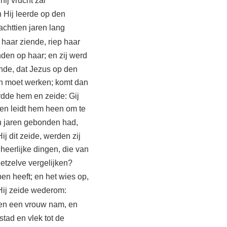
hij vrucht zal
 Hij leerde op den
achttien jaren lang
 haar ziende, riep haar
den op haar; en zij werd
nde, dat Jezus op den
en moet werken; komt dan
dde hem en zeide: Gij
, en leidt hem heen om te
en jaren gebonden had,
ij dit zeide, werden zij
heerlijke dingen, die van
hetzelve vergelijken?
n heeft; en het wies op,
Hij zeide wederom:
ken een vrouw nam, en
stad en vlek tot de