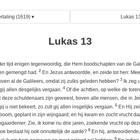
rtaling (1619) ▾
Lukas 13
Lukas 13
fder tijd enigen tegenwoordig, die Hem boodschapten van de Gal
2
nden gemengd had.
En Jezus antwoordde, en zeide tot hen: Meen
3
oven al de Galileers, omdat zij zulks geleden hebben?
Ik zeg 
4
t gij allen desgelijks vergaan.
Of die achttien, op welke de toren
at deze schuldenaars zijn geweest, boven alle mensen, die in
6
ij u niet bekeert, zo zult gij allen insgelijks vergaan.
En Hij ze
oom, geplant in zijn wijngaard; en hij kwam en zocht vrucht daa
jngaardenier: Zie, ik kome nu drie jaren, zoekende vrucht op de
8
toe beslaat hij ook onnuttelijk de aarde?
En hij, antwoordende, 
9