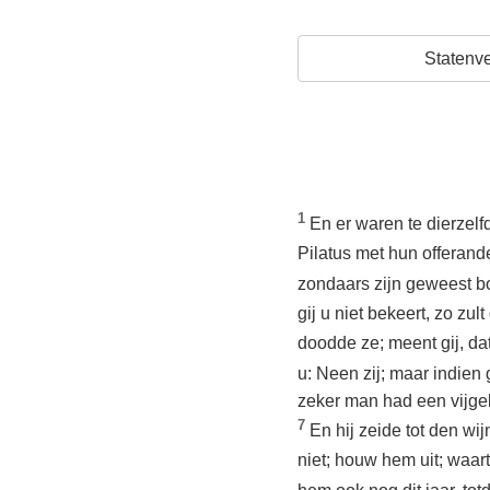
Statenve
1
En er waren te dierzel
Pilatus met hun offera
zondaars zijn geweest b
gij u niet bekeert, zo zul
doodde ze; meent gij, d
u: Neen zij; maar indien g
zeker man had een vijgeb
7
En hij zeide tot den wi
niet; houw hem uit; waar