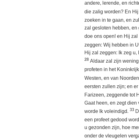
andere, lerende, en rich
die zalig worden? En Hij
zoeken in te gaan, en zu
zal gesloten hebben, en 
doe ons open! en Hij zal 
zeggen: Wij hebben in U
Hij zal zeggen: Ik zeg u, 
28
Aldaar zal zijn wening
profeten in het Koninkri
Westen, en van Noorden e
eersten zullen zijn; en er
Farizeen, zeggende tot 
Gaat heen, en zegt dien 
33
worde Ik voleindigd.
D
een profeet gedood word
u gezonden zijn, hoe men
onder de vleugelen verga