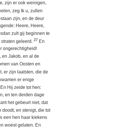
, zijn er ook weinigen,
elen, zeg Ik u, zullen
staan zijn, en de deur
eggende: Heere, Heere,
sdan zult gij beginnen te
27
straten geleerd.
En
der ongerechtigheid!
, en Jakob, en al de
komen van Oosten en
t, er zijn laatsten, die de
 kwamen er enige
En Hij zeide tot hen:
en, en ten derden dage
t het gebeurt niet, dat
 doodt, en stenigt, die tot
js een hen haar kiekens
den woest gelaten. En