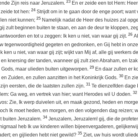
23
tende Zijn reis naar Jeruzalem.
En er zeide een tot Hem: Heere
24
 zeide tot hen:
Strijdt om in te gaan door de enge poort; want v
25
llen niet kunnen;
Namelijk nadat de Heer des huizes zal opge
gij zult beginnen buiten te staan, en aan de deur te kloppen, z
26
antwoorden en tot u zeggen: Ik ken u niet, van waar gij zijt.
Al
w tegenwoordigheid gegeten en gedronken, en Gij hebt in onze 
Ik ken u niet, van waar gij zijt; wijkt van Mij af, alle gij werkers 
 en knersing der tanden, wanneer gij zult zien Abraham, en Izak
29
jk Gods, maar ulieden buiten uitgeworpen.
En daar zullen er 
30
n Zuiden, en zullen aanzitten in het Koninkrijk Gods.
En zie
31
 zijn eersten, die de laatsten zullen zijn.
Te dienzelfden dage
32
Hem: Ga weg, en vertrek van hier; want Herodes wil U doden.
vos: Zie, Ik werp duivelen uit, en maak gezond, heden en morg
och Ik moet heden, en morgen, en den volgenden dag reizen; wan
34
t buiten Jeruzalem.
Jeruzalem, Jeruzalem! gij, die de profeten
igmaal heb Ik uw kinderen willen bijeenvergaderen, gelijkerwi
35
dert; en gijlieden hebt niet gewild?
Ziet, uw huis wordt ulie