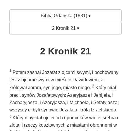
Biblia Gdanska (1881) ▾
2 Kronik 21 ▾
2 Kronik 21
1
Potem zasnął Jozafat z ojcami swymi, i pochowany
jest z ojcami swymi w mieście Dawidowem, a
2
królował Joram, syn jego, miasto niego.
Który miał
braci, synów Jozafatowych: Azaryjasza i Jehijela, i
Zacharyjasza, i Azaryjasza, i Michaela, i Sefatyjasza;
wszyscy ci byli synowie Jozafata, króla Izraelskiego.
3
Którym był dał ojciec ich upominków wiele, srebra i
złota, i rzeczy kosztownych z miastami obronnemi w