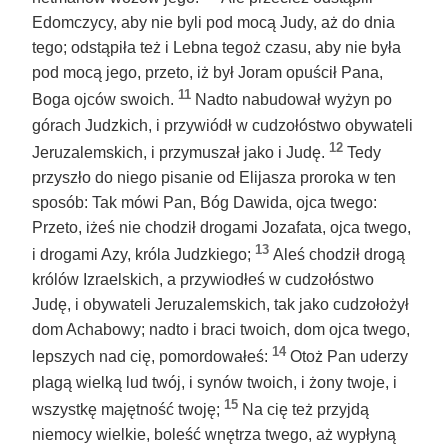
Edomczycy, aby nie byli pod mocą Judy, aż do dnia
tego; odstąpiła też i Lebna tegoż czasu, aby nie była
pod mocą jego, przeto, iż był Joram opuścił Pana,
11
Boga ojców swoich.
Nadto nabudował wyżyn po
górach Judzkich, i przywiódł w cudzołóstwo obywateli
12
Jeruzalemskich, i przymuszał jako i Judę.
Tedy
przyszło do niego pisanie od Elijasza proroka w ten
sposób: Tak mówi Pan, Bóg Dawida, ojca twego:
Przeto, iżeś nie chodził drogami Jozafata, ojca twego,
13
i drogami Azy, króla Judzkiego;
Aleś chodził drogą
królów Izraelskich, a przywiodłeś w cudzołóstwo
Judę, i obywateli Jeruzalemskich, tak jako cudzołożył
dom Achabowy; nadto i braci twoich, dom ojca twego,
14
lepszych nad cię, pomordowałeś:
Otoż Pan uderzy
plagą wielką lud twój, i synów twoich, i żony twoje, i
15
wszystkę majętność twoję;
Na cię też przyjdą
niemocy wielkie, boleść wnętrza twego, aż wypłyną