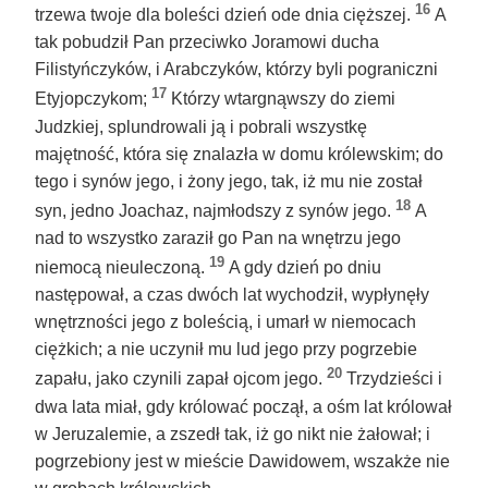
16
trzewa twoje dla boleści dzień ode dnia cięższej.
A
tak pobudził Pan przeciwko Joramowi ducha
Filistyńczyków, i Arabczyków, którzy byli pograniczni
17
Etyjopczykom;
Którzy wtargnąwszy do ziemi
Judzkiej, splundrowali ją i pobrali wszystkę
majętność, która się znalazła w domu królewskim; do
tego i synów jego, i żony jego, tak, iż mu nie został
18
syn, jedno Joachaz, najmłodszy z synów jego.
A
nad to wszystko zaraził go Pan na wnętrzu jego
19
niemocą nieuleczoną.
A gdy dzień po dniu
następował, a czas dwóch lat wychodził, wypłynęły
wnętrzności jego z boleścią, i umarł w niemocach
ciężkich; a nie uczynił mu lud jego przy pogrzebie
20
zapału, jako czynili zapał ojcom jego.
Trzydzieści i
dwa lata miał, gdy królować począł, a ośm lat królował
w Jeruzalemie, a zszedł tak, iż go nikt nie żałował; i
pogrzebiony jest w mieście Dawidowem, wszakże nie