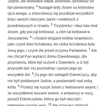
Judzie; ale królestwo oddał Joramowi, ponieważ on
4
był pierworodny.
Nastąpił tedy Joram na królestwo
ojca swego, a zmocniwszy się pozabijał wszystkich
braci swoich mieczem, także i niektórych z
5
przedniejszych w Izraelu.
Trzydzieści i dwa lata miał
Joram, gdy począł królować, a ośm lat królował w
6
Jeruzalemie.
I chodził drogami królów Izraelskich,
jako czynił dom Achabowy, bo córka Achabowa była
7
żoną jego; i czynił złe przed oczyma Pańskiemi.
Ale
nie chciał Pan wytracić domu Dawidowego, dla
przymierza, które był uczynił z Dawidem, a iż był
przyrzekł dać mu pochodnię i synom jego po
8
wszystkie dni.
Za jego dni odstąpili Edomczycy, aby
nie byli poddanymi Judzie, a postanowili nad sobą
9
króla.
Przetoż się ruszył Joram z hetmanami swymi, i
ze wszystkiemi wozami swemi, a wstawszy w nocy,
poraził Edomczyków, którzy go byli otoczyli i
10
hetmanów wozów jego.
Ale przecież odstąpili