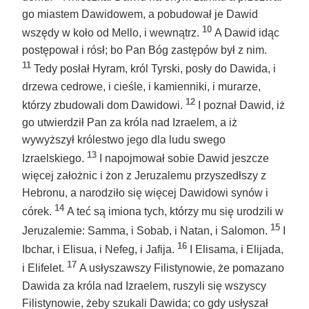
go miastem Dawidowem, a pobudował je Dawid
10
wszędy w koło od Mello, i wewnątrz.
A Dawid idąc
postępował i rósł; bo Pan Bóg zastępów był z nim.
11
Tedy posłał Hyram, król Tyrski, posły do Dawida, i
drzewa cedrowe, i cieśle, i kamienniki, i murarze,
12
którzy zbudowali dom Dawidowi.
I poznał Dawid, iż
go utwierdził Pan za króla nad Izraelem, a iż
wywyższył królestwo jego dla ludu swego
13
Izraelskiego.
I napojmował sobie Dawid jeszcze
więcej założnic i żon z Jeruzalemu przyszedłszy z
Hebronu, a narodziło się więcej Dawidowi synów i
14
córek.
A teć są imiona tych, którzy mu się urodzili w
15
Jeruzalemie: Samma, i Sobab, i Natan, i Salomon.
I
16
Ibchar, i Elisua, i Nefeg, i Jafija.
I Elisama, i Elijada,
17
i Elifelet.
A usłyszawszy Filistynowie, że pomazano
Dawida za króla nad Izraelem, ruszyli się wszyscy
Filistynowie, żeby szukali Dawida; co gdy usłyszał