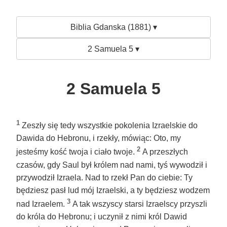
Biblia Gdanska (1881) ▾
2 Samuela 5 ▾
2 Samuela 5
1
Zeszły się tedy wszystkie pokolenia Izraelskie do
Dawida do Hebronu, i rzekły, mówiąc: Oto, my
2
jesteśmy kość twoja i ciało twoje.
A przeszłych
czasów, gdy Saul był królem nad nami, tyś wywodził i
przywodził Izraela. Nad to rzekł Pan do ciebie: Ty
będziesz pasł lud mój Izraelski, a ty będziesz wodzem
3
nad Izraelem.
A tak wszyscy starsi Izraelscy przyszli
do króla do Hebronu; i uczynił z nimi król Dawid