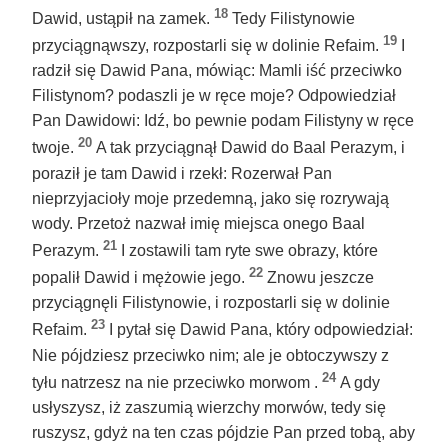
18
Dawid, ustąpił na zamek.
Tedy Filistynowie
19
przyciągnąwszy, rozpostarli się w dolinie Refaim.
I
radził się Dawid Pana, mówiąc: Mamli iść przeciwko
Filistynom? podaszli je w ręce moje? Odpowiedział
Pan Dawidowi: Idź, bo pewnie podam Filistyny w ręce
20
twoje.
A tak przyciągnął Dawid do Baal Perazym, i
poraził je tam Dawid i rzekł: Rozerwał Pan
nieprzyjacioły moje przedemną, jako się rozrywają
wody. Przetoż nazwał imię miejsca onego Baal
21
Perazym.
I zostawili tam ryte swe obrazy, które
22
popalił Dawid i mężowie jego.
Znowu jeszcze
przyciągnęli Filistynowie, i rozpostarli się w dolinie
23
Refaim.
I pytał się Dawid Pana, który odpowiedział:
Nie pójdziesz przeciwko nim; ale je obtoczywszy z
24
tyłu natrzesz na nie przeciwko morwom .
A gdy
usłyszysz, iż zaszumią wierzchy morwów, tedy się
ruszysz, gdyż na ten czas pójdzie Pan przed tobą, aby