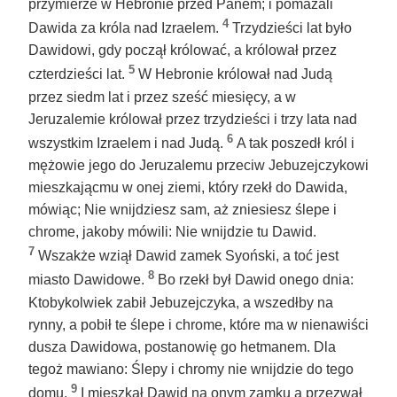
przymierze w Hebronie przed Panem; i pomazali
4
Dawida za króla nad Izraelem.
Trzydzieści lat było
Dawidowi, gdy począł królować, a królował przez
5
czterdzieści lat.
W Hebronie królował nad Judą
przez siedm lat i przez sześć miesięcy, a w
Jeruzalemie królował przez trzydzieści i trzy lata nad
6
wszystkim Izraelem i nad Judą.
A tak poszedł król i
mężowie jego do Jeruzalemu przeciw Jebuzejczykowi
mieszkającmu w onej ziemi, który rzekł do Dawida,
mówiąc; Nie wnijdziesz sam, aż zniesiesz ślepe i
chrome, jakoby mówili: Nie wnijdzie tu Dawid.
7
Wszakże wziął Dawid zamek Syoński, a toć jest
8
miasto Dawidowe.
Bo rzekł był Dawid onego dnia:
Ktobykolwiek zabił Jebuzejczyka, a wszedłby na
rynny, a pobił te ślepe i chrome, które ma w nienawiści
dusza Dawidowa, postanowię go hetmanem. Dla
tegoż mawiano: Ślepy i chromy nie wnijdzie do tego
9
domu.
I mieszkał Dawid na onym zamku a przezwał