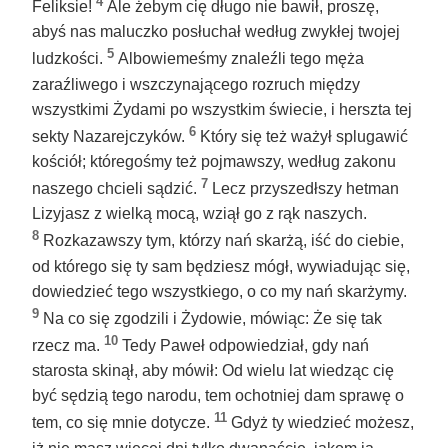
4
Feliksie!
Ale żebym cię długo nie bawił, proszę,
abyś nas maluczko posłuchał według zwykłej twojej
5
ludzkości.
Albowiemeśmy znaleźli tego męża
zaraźliwego i wszczynającego rozruch między
wszystkimi Żydami po wszystkim świecie, i herszta tej
6
sekty Nazarejczyków.
Który się też ważył splugawić
kościół; któregośmy też pojmawszy, według zakonu
7
naszego chcieli sądzić.
Lecz przyszedłszy hetman
Lizyjasz z wielką mocą, wziął go z rąk naszych.
8
Rozkazawszy tym, którzy nań skarżą, iść do ciebie,
od którego się ty sam będziesz mógł, wywiadując się,
dowiedzieć tego wszystkiego, o co my nań skarżymy.
9
Na co się zgodzili i Żydowie, mówiąc: Że się tak
10
rzecz ma.
Tedy Paweł odpowiedział, gdy nań
starosta skinął, aby mówił: Od wielu lat wiedząc cię
być sędzią tego narodu, tem ochotniej dam sprawę o
11
tem, co się mnie dotycze.
Gdyż ty wiedzieć możesz,