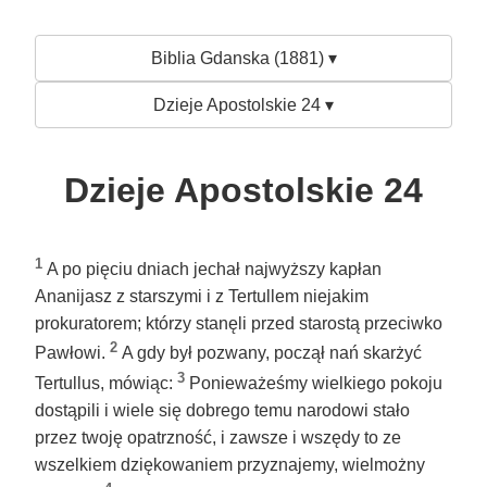
Biblia Gdanska (1881) ▾
Dzieje Apostolskie 24 ▾
Dzieje Apostolskie 24
1
A po pięciu dniach jechał najwyższy kapłan
Ananijasz z starszymi i z Tertullem niejakim
prokuratorem; którzy stanęli przed starostą przeciwko
2
Pawłowi.
A gdy był pozwany, począł nań skarżyć
3
Tertullus, mówiąc:
Ponieważeśmy wielkiego pokoju
dostąpili i wiele się dobrego temu narodowi stało
przez twoję opatrzność, i zawsze i wszędy to ze
wszelkiem dziękowaniem przyznajemy, wielmożny