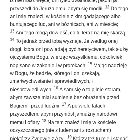
iż nie masz więcej dni tylko dwanaście, jakom ja
12
przyszedł do Jeruzalemu, abym się modlił.
Do tego
ani mię znaleźli w kościele z kim gadającego albo
buntującego lud, ani w bóżnicach, ani w mieście;
13
Ani tego mogą dowieść, co tu teraz na mię skarżą.
14
To jednak przed tobą wyznaję, że według onej
drogi, którą oni powiadają być heretyctwem, tak służę
ojczystemu Bogu, wierząc wszystkiemu, cokolwiek
15
napisano w zakonie i w prorokach,
Mając nadzieję
w Bogu, że będzie, którego i oni czekają,
zmartwychwstanie i sprawiedliwych, i
16
niesprawiedliwych.
A sam się o to pilnie staram,
abym zawsze miał sumienie bez obrażenia przed
17
Bogiem i przed ludźmi.
A po wielu latach
przyszedłem, abym przyniósł jałmużny narodowi
18
memu i ofiary.
Na tem znaleźli mię w kościele
oczyszczonego (nie z ludem ani z rozruchem)
19
niektórzy Żydowie z Azyi.
Którzy też tu mieli stanąć