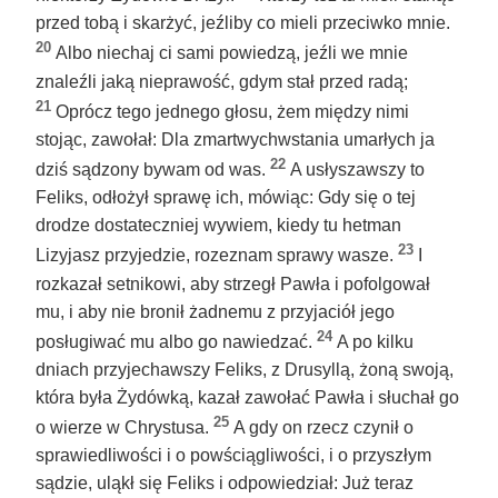
przed tobą i skarżyć, jeźliby co mieli przeciwko mnie.
20
Albo niechaj ci sami powiedzą, jeźli we mnie
znaleźli jaką nieprawość, gdym stał przed radą;
21
Oprócz tego jednego głosu, żem między nimi
stojąc, zawołał: Dla zmartwychwstania umarłych ja
22
dziś sądzony bywam od was.
A usłyszawszy to
Feliks, odłożył sprawę ich, mówiąc: Gdy się o tej
drodze dostateczniej wywiem, kiedy tu hetman
23
Lizyjasz przyjedzie, rozeznam sprawy wasze.
I
rozkazał setnikowi, aby strzegł Pawła i pofolgował
mu, i aby nie bronił żadnemu z przyjaciół jego
24
posługiwać mu albo go nawiedzać.
A po kilku
dniach przyjechawszy Feliks, z Drusyllą, żoną swoją,
która była Żydówką, kazał zawołać Pawła i słuchał go
25
o wierze w Chrystusa.
A gdy on rzecz czynił o
sprawiedliwości i o powściągliwości, i o przyszłym
sądzie, uląkł się Feliks i odpowiedział: Już teraz