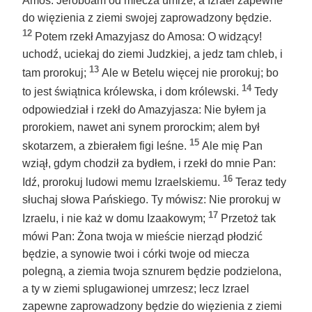
Amos: Jeroboam od miecza umrze, a Izrael zapewne
do więzienia z ziemi swojej zaprowadzony będzie.
12
Potem rzekł Amazyjasz do Amosa: O widzący!
uchodź, uciekaj do ziemi Judzkiej, a jedz tam chleb, i
13
tam prorokuj;
Ale w Betelu więcej nie prorokuj; bo
14
to jest świątnica królewska, i dom królewski.
Tedy
odpowiedział i rzekł do Amazyjasza: Nie byłem ja
prorokiem, nawet ani synem prorockim; alem był
15
skotarzem, a zbierałem figi leśne.
Ale mię Pan
wziął, gdym chodził za bydłem, i rzekł do mnie Pan:
16
Idź, prorokuj ludowi memu Izraelskiemu.
Teraz tedy
słuchaj słowa Pańskiego. Ty mówisz: Nie prorokuj w
17
Izraelu, i nie każ w domu Izaakowym;
Przetoż tak
mówi Pan: Żona twoja w mieście nierząd płodzić
będzie, a synowie twoi i córki twoje od miecza
polegną, a ziemia twoja sznurem będzie podzielona,
a ty w ziemi splugawionej umrzesz; lecz Izrael
zapewne zaprowadzony będzie do więzienia z ziemi