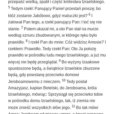
przepaść wielką, spalił i część królestwa Izraelskiego.
5
Tedym rzekł: Panujący Panie! przestań proszę; bo
6
któż zostanie Jakóbowi, gdyż maluczki jest?
I
żałował Pan tego, a rzekł panujący Pan: I toć się nie
7
stanie.
Potem ukazał mi, a oto Pan stał na murze
według sznuru zbudowanym, w którego ręku było
8
prawidło.
I rzekł Pan do mnie: Cóż widzisz Amosie? I
rzekłem: Prawidło. Tedy rzekł Pan: Oto Ja położę
prawidło w pośrodku ludu mego Izraelskiego, a już mu
9
więcej nie będę przeglądał.
Bo wyżyny Izaakowe
spustoszone będą, a świątnice Izraelskie zburzone
będą, gdy powstanę przeciwko domowi
10
Jeroboamowemu z mieczem.
Tedy posłał
Amazyjasz, kapłan Betelski, do Jeroboama, króla
Izraelskiego, mówiąc: Sprzysiągł się przeciwko tobie
w pośrodku domu Izraelskiego, tak, iż ziemia nie
11
może znieść wszystkich słów jego.
Bo tak mówi