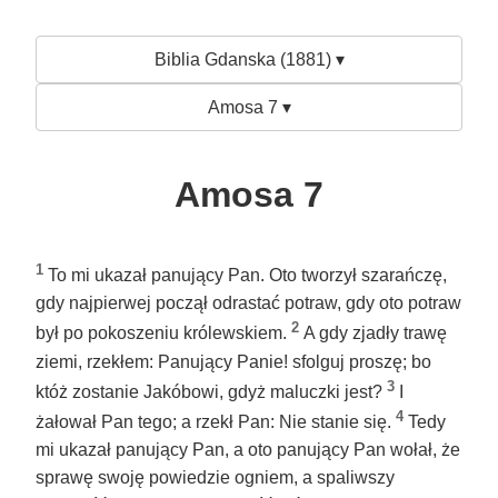
Biblia Gdanska (1881) ▾
Amosa 7 ▾
Amosa 7
1
To mi ukazał panujący Pan. Oto tworzył szarańczę,
gdy najpierwej począł odrastać potraw, gdy oto potraw
2
był po pokoszeniu królewskiem.
A gdy zjadły trawę
ziemi, rzekłem: Panujący Panie! sfolguj proszę; bo
3
któż zostanie Jakóbowi, gdyż maluczki jest?
I
4
żałował Pan tego; a rzekł Pan: Nie stanie się.
Tedy
mi ukazał panujący Pan, a oto panujący Pan wołał, że
sprawę swoję powiedzie ogniem, a spaliwszy