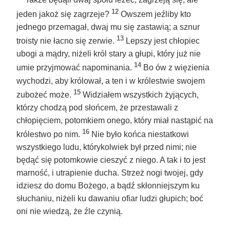
Także będąli dwaj społu leżeć, zagrzeją się; ale
12
jeden jakoż się zagrzeje?
Owszem jeźliby kto
jednego przemagał, dwaj mu się zastawią; a sznur
13
troisty nie łacno się zerwie.
Lepszy jest chłopiec
ubogi a mądry, niżeli król stary a głupi, który już nie
14
umie przyjmować napominania.
Bo ów z więzienia
wychodzi, aby królował, a ten i w królestwie swojem
15
zubożeć może.
Widziałem wszystkich żyjących,
którzy chodzą pod słońcem, że przestawali z
chłopięciem, potomkiem onego, który miał nastąpić na
16
królestwo po nim.
Nie było końca niestatkowi
wszystkiego ludu, którykolwiek był przed nimi; nie
będąć się potomkowie cieszyć z niego. A tak i to jest
marność, i utrapienie ducha. Strzeż nogi twojej, gdy
idziesz do domu Bożego, a bądź skłonniejszym ku
słuchaniu, niżeli ku dawaniu ofiar ludzi głupich; boć
oni nie wiedzą, że źle czynią.