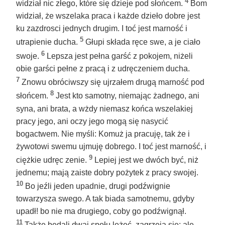
4
widział nic złego, które się dzieje pod słońcem.
Bom
widział, że wszelaka praca i każde dzieło dobre jest
ku zazdrosci jednych drugim. I toć jest marność i
5
utrapienie ducha.
Głupi składa ręce swe, a je ciało
6
swoje.
Lepsza jest pełna garść z pokojem, niżeli
obie garści pełne z pracą i z udręczeniem ducha.
7
Znowu obróciwszy się ujrzałem drugą marność pod
8
słońcem.
Jest kto samotny, niemając żadnego, ani
syna, ani brata, a wżdy niemasz końca wszelakiej
pracy jego, ani oczy jego mogą się nasycić
bogactwem. Nie myśli: Komuż ja pracuję, tak że i
żywotowi swemu ujmuję dobrego. I toć jest marność, i
9
ciężkie udręc zenie.
Lepiej jest we dwóch być, niż
jednemu; mają zaiste dobry pożytek z pracy swojej.
10
Bo jeźli jeden upadnie, drugi podźwignie
towarzysza swego. A tak biada samotnemu, gdyby
upadł! bo nie ma drugiego, coby go podźwignął.
11