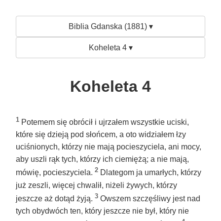
Biblia Gdanska (1881) ▾
Koheleta 4 ▾
Koheleta 4
1
Potemem się obrócił i ujrzałem wszystkie uciski,
które się dzieją pod słońcem, a oto widziałem łzy
uciśnionych, którzy nie mają pocieszyciela, ani mocy,
aby uszli rąk tych, którzy ich ciemiężą; a nie mają,
2
mówię, pocieszyciela.
Dlategom ja umarłych, którzy
już zeszli, więcej chwalił, niżeli żywych, którzy
3
jeszcze aż dotąd żyją.
Owszem szczęśliwy jest nad
tych obydwóch ten, który jeszcze nie był, który nie